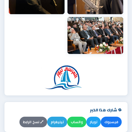
🔁 شارك هذا الخبر
فيسبوك
تويتر
واتساب
تيليغرام
🔗 نسخ الرابط