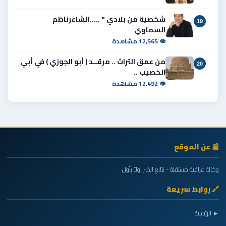
شخصية من بلادي " .....الشاعرناظم
19
السماوي
👁 12,565 مشاهدة
من عمق التراث .. مرقــد ( أبو الجوزي ) في أبي
20
الخصيب ..
👁 12,492 مشاهدة
📰 عن الموقع
وكالة عراقية مستقلة - تتابع الخبر اولاً بأول
🔗 روابط سريعة
► الرئيسية