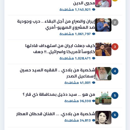
محيي الدين
👁 1,143,921 مشاهدة
إيران والصراع من أجل البقاء .. حرب وجودية
2
ضد المشروع الصهيو-أمري
👁 1,061,797 مشاهدة
كيف جعلت ايران من استهداف قادتها
3
كابوساً لأمريكا واسرائيل..!! جعف
👁 1,028,471 مشاهدة
شخصية من بلادي .. الفقيه السيد حسين
4
إسماعيل الصدر
👁 41,001 مشاهدة
من هو ... سيد دخيل بمحافظة ذي قار ؟
5
👁 36,330 مشاهدة
شخصية من بلادي. ... الفنان قحطان العطار
6
👁 34,813 مشاهدة