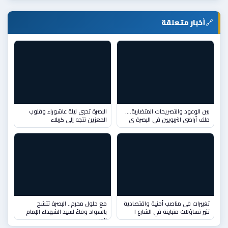
🔗
أخبار متعلقة
بين الوعود والتصريحات المتضاربة….
البصرة تحيي ليلة عاشوراء وقلوب
ملف أراضي التربويين في البصرة ي
المعزين تتجه إلى كربلاء
تغييرات في مناصب أمنية واقتصادية
مع حلول محرم.. البصرة تتشح
تثير تساؤلات متباينة في الشارع ا
بالسواد وفاءً لسيد الشهداء الإمام
الحس