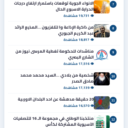
الانواء الجوية توقعات باستمرار ارتفاع درجات
7
الحرارة الاسبوع الحال
👁 19,731 مشاهدة
من ذاكرة الإذاعة وا لتلفزيون ...المذيع الرائد
8
عبد الكريم الجبوري
👁 18,817 مشاهدة
مناشدات للحكومة تغطية المرسى نيوز من
9
الشارع البصري
👁 17,516 مشاهدة
شخصية من بلادي ...السيد محمد محمد
10
صادق الصدر
👁 17,139 مشاهدة
20 حقيقة مدهشة عن احد البلدان الاوربية
11
👁 16,570 مشاهدة
منتخبنا الوطني في مجموعة الـ 16 للتصفيات
12
الآسيوية المشتركة لكأس