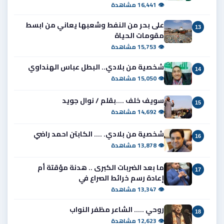
👁 16,441 مشاهدة
على بحر من النفط وشعبها يعاني من ابسط
13
مقومات الحياة
👁 15,753 مشاهدة
شخصية من بلادي.. البطل عباس الهنداوي
14
👁 15,050 مشاهدة
سويف خلف ....بقلم / نوال جويد
15
👁 14,692 مشاهدة
شخصية من بلادي. .... الكابتن احمد راضي
16
👁 13,878 مشاهدة
ما بعد الضربات الكبرى .. هدنة مؤقتة أم
17
إعادة رسم خرائط الصراع في
👁 13,347 مشاهدة
روحي ..... الشاعر مظفر النواب
18
👁 12,623 مشاهدة