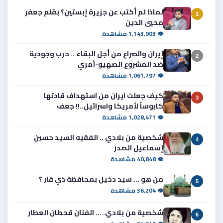
لماذا لم أكتب عن جزيرة إبستين؟ بقلم جعفر
1
محيي الدين
👁 1,143,903 مشاهدة
إيران والصراع من أجل البقاء .. حرب وجودية
2
ضد المشروع الصهيو-أمري
👁 1,061,797 مشاهدة
كيف جعلت ايران من استهداف قادتها
3
كابوساً لأمريكا واسرائيل..!! جعف
👁 1,028,471 مشاهدة
شخصية من بلادي .. الفقيه السيد حسين
4
إسماعيل الصدر
👁 40,848 مشاهدة
من هو ... سيد دخيل بمحافظة ذي قار ؟
5
👁 36,204 مشاهدة
شخصية من بلادي. ... الفنان قحطان العطار
6