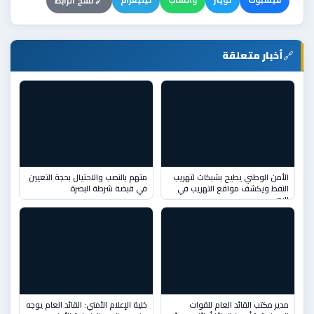
فيسبوك
تويتر
واتساب
تيليغرام
🔗 نسخ الرابط
🔗
أخبار متعلقة
الأمن الوطني يطيح بشبكات لتهريب
متهم بالنصب والاحتيال بحجة التعيين
النفط ويكشف مواقع التهريب في
في قبضة شرطة البصرة
البص
مدير مكتب القائد العام للقوات
خلية الإعلام الأمني: القائد العام يوجه