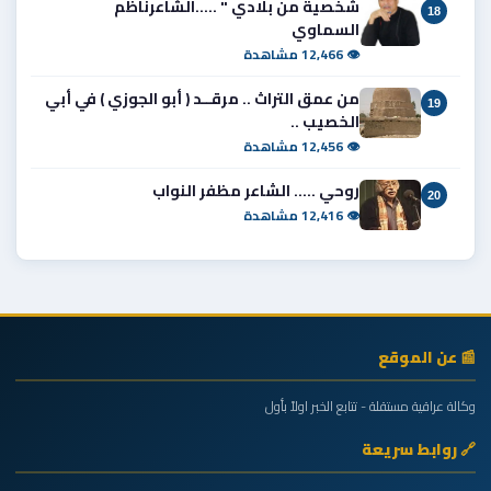
شخصية من بلادي " .....الشاعرناظم
18
السماوي
👁 12,466 مشاهدة
من عمق التراث .. مرقــد ( أبو الجوزي ) في أبي
19
الخصيب ..
👁 12,456 مشاهدة
روحي ..... الشاعر مظفر النواب
20
👁 12,416 مشاهدة
📰 عن الموقع
وكالة عراقية مستقلة - تتابع الخبر اولاً بأول
🔗 روابط سريعة