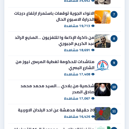
👁 34,642 مشاهدة
الانواء الجوية توقعات باستمرار ارتفاع درجات
7
الحرارة الاسبوع الحال
👁 19,713 مشاهدة
من ذاكرة الإذاعة وا لتلفزيون ...المذيع الرائد
8
عبد الكريم الجبوري
👁 18,691 مشاهدة
مناشدات للحكومة تغطية المرسى نيوز من
9
الشارع البصري
👁 17,408 مشاهدة
شخصية من بلادي ...السيد محمد محمد
10
صادق الصدر
👁 17,067 مشاهدة
20 حقيقة مدهشة عن احد البلدان الاوربية
11
👁 16,426 مشاهدة