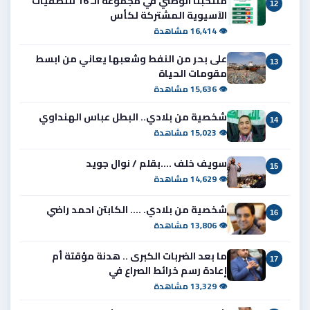
منتخبنا الوطني في مجموعة الـ 16 للتصفيات
12
الآسيوية المشتركة لكأس
👁 16,414 مشاهدة
على بحر من النفط وشعبها يعاني من ابسط
13
مقومات الحياة
👁 15,636 مشاهدة
شخصية من بلادي.. البطل عباس الهنداوي
14
👁 15,023 مشاهدة
سويف خلف ....بقلم / نوال جويد
15
👁 14,629 مشاهدة
شخصية من بلادي. .... الكابتن احمد راضي
16
👁 13,806 مشاهدة
ما بعد الضربات الكبرى .. هدنة مؤقتة أم
17
إعادة رسم خرائط الصراع في
👁 13,329 مشاهدة