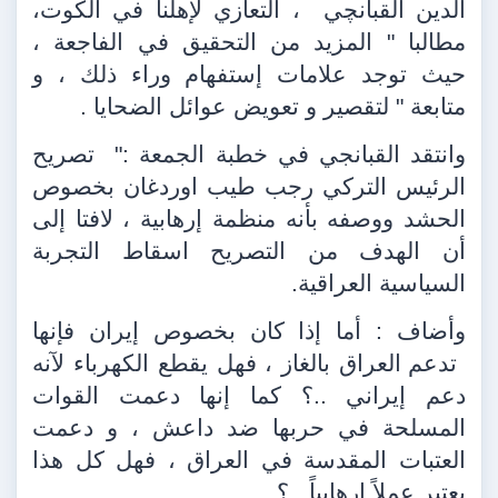
الدين القبانچي
، التعازي لإهلنا في الكوت،
مطالبا " المزيد من التحقيق في الفاجعة ،
حيث توجد علامات إستفهام وراء ذلك ، و
متابعة " لتقصير و تعويض عوائل الضحايا .
وانتقد القبانجي في خطبة الجمعة :"
تصريح
الرئيس التركي رجب طيب اوردغان بخصوص
الحشد ووصفه بأنه منظمة إرهابية ، لافتا إلى
أن الهدف من التصريح اسقاط التجربة
السياسية العراقية.
وأضاف : أما إذا كان بخصوص إيران فإنها
تدعم العراق بالغاز ، فهل يقطع الكهرباء لآنه
دعم إيراني ..؟ كما إنها دعمت القوات
المسلحة في حربها ضد داعش ، و دعمت
العتبات المقدسة في العراق ، فهل كل هذا
يعتبر عملاً إرهابياً ..؟