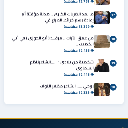
👁 13,761 مشاهدة
ما بعد الضربات الكبرى .. هدنة مؤقتة أم
17
إعادة رسم خرائط الصراع في
👁 13,329 مشاهدة
من عمق التراث .. مرقــد ( أبو الجوزي ) في أبي
18
الخصيب ..
👁 12,456 مشاهدة
شخصية من بلادي " .....الشاعرناظم
19
السماوي
👁 12,448 مشاهدة
روحي ..... الشاعر مظفر النواب
20
👁 12,335 مشاهدة