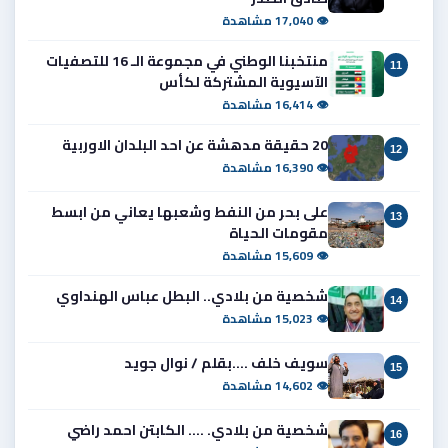
👁 17,040 مشاهدة
منتخبنا الوطني في مجموعة الـ 16 للتصفيات
11
الآسيوية المشتركة لكأس
👁 16,414 مشاهدة
20 حقيقة مدهشة عن احد البلدان الاوربية
12
👁 16,390 مشاهدة
على بحر من النفط وشعبها يعاني من ابسط
13
مقومات الحياة
👁 15,609 مشاهدة
شخصية من بلادي.. البطل عباس الهنداوي
14
👁 15,023 مشاهدة
سويف خلف ....بقلم / نوال جويد
15
👁 14,602 مشاهدة
شخصية من بلادي. .... الكابتن احمد راضي
16