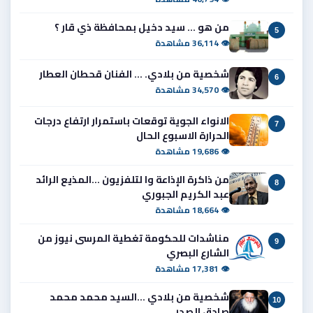
من هو ... سيد دخيل بمحافظة ذي قار ؟
5
👁 36,114 مشاهدة
شخصية من بلادي. ... الفنان قحطان العطار
6
👁 34,570 مشاهدة
الانواء الجوية توقعات باستمرار ارتفاع درجات
7
الحرارة الاسبوع الحال
👁 19,686 مشاهدة
من ذاكرة الإذاعة وا لتلفزيون ...المذيع الرائد
8
عبد الكريم الجبوري
👁 18,664 مشاهدة
مناشدات للحكومة تغطية المرسى نيوز من
9
الشارع البصري
👁 17,381 مشاهدة
شخصية من بلادي ...السيد محمد محمد
10
صادق الصدر