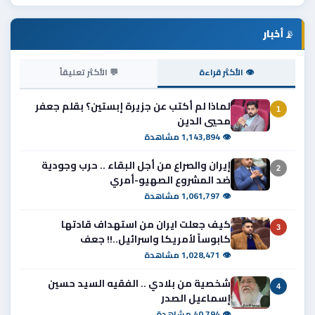
📡
أخبار
👁 الأكثر قراءة
💬 الأكثر تعليقاً
لماذا لم أكتب عن جزيرة إبستين؟ بقلم جعفر
1
محيي الدين
👁 1,143,894 مشاهدة
إيران والصراع من أجل البقاء .. حرب وجودية
2
ضد المشروع الصهيو-أمري
👁 1,061,797 مشاهدة
كيف جعلت ايران من استهداف قادتها
3
كابوساً لأمريكا واسرائيل..!! جعف
👁 1,028,471 مشاهدة
شخصية من بلادي .. الفقيه السيد حسين
4
إسماعيل الصدر
👁 40,794 مشاهدة