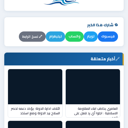
🔁 شارك هذا الخبر
فيسبوك
تويتر
واتساب
تيليغرام
🔗 نسخ الرابط
🔗
أخبار متعلقة
العامري يخاطب ابناء المقاومة
ائتلاف ادارة الدولة :يؤكد دعمه لحصر
الاسلامية : اجلوا أي رد فعل على
السلاح بيد الدولة ومنع استخد
العد