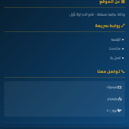
📰 عن الموقع
وكالة عراقية مستقلة - تتابع الخبر اولاً بأول
🔗 روابط سريعة
► الرئيسية
► GooGle
► اتصل بنا
📞 تواصل معنا
📼
فيسبوك
📥
تيليغرام
🐦
تويتر / X