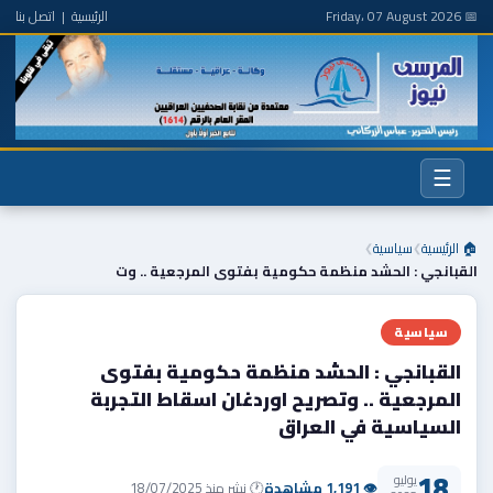
📅 Friday، 07 August 2026
الرئيسية
|
اتصل بنا
☰
🏠 الرئيسية
سياسية
❯
❯
القبانجي : الحشد منظمة حكومية بفتوى المرجعية .. وت
سياسية
القبانجي : الحشد منظمة حكومية بفتوى
المرجعية .. وتصريح اوردغان اسقاط التجربة
السياسية في العراق
18
يوليو
👁 1,191 مشاهدة
🕐 نشر منذ 18/07/2025