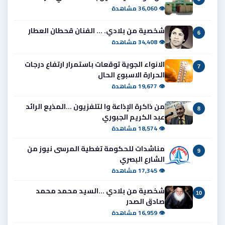
👁 36,060 مشاهدة
شخصية من بلادي. ... الفنان قحطان العطار
6
👁 34,408 مشاهدة
الانواء الجوية توقعات باستمرار ارتفاع درجات
7
الحرارة الاسبوع الحال
👁 19,677 مشاهدة
من ذاكرة الإذاعة وا لتلفزيون ...المذيع الرائد
8
عبد الكريم الجبوري
👁 18,574 مشاهدة
مناشدات للحكومة تغطية المرسى نيوز من
9
الشارع البصري
👁 17,345 مشاهدة
شخصية من بلادي ...السيد محمد محمد
10
صادق الصدر
👁 16,959 مشاهدة