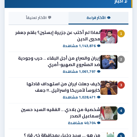
📡
أخبار
👁 الأكثر قراءة
💬 الأكثر تعليقاً
لماذا لم أكتب عن جزيرة إبستين؟ بقلم جعفر
1
محيي الدين
👁 1,143,876 مشاهدة
إيران والصراع من أجل البقاء .. حرب وجودية
2
ضد المشروع الصهيو-أمري
👁 1,061,797 مشاهدة
كيف جعلت ايران من استهداف قادتها
3
كابوساً لأمريكا واسرائيل..!! جعف
👁 1,028,471 مشاهدة
شخصية من بلادي .. الفقيه السيد حسين
4
إسماعيل الصدر
👁 40,704 مشاهدة
من هو ... سيد دخيل بمحافظة ذي قار ؟
5