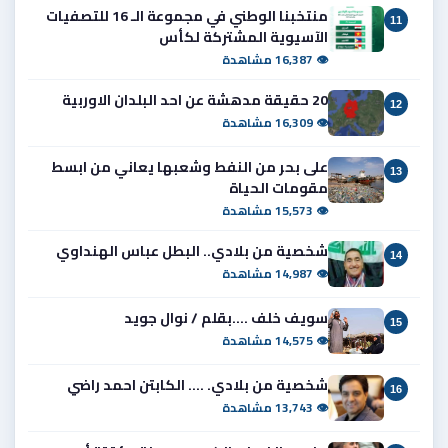
منتخبنا الوطني في مجموعة الـ 16 للتصفيات
11
الآسيوية المشتركة لكأس
👁 16,387 مشاهدة
20 حقيقة مدهشة عن احد البلدان الاوربية
12
👁 16,309 مشاهدة
على بحر من النفط وشعبها يعاني من ابسط
13
مقومات الحياة
👁 15,573 مشاهدة
شخصية من بلادي.. البطل عباس الهنداوي
14
👁 14,987 مشاهدة
سويف خلف ....بقلم / نوال جويد
15
👁 14,575 مشاهدة
شخصية من بلادي. .... الكابتن احمد راضي
16
👁 13,743 مشاهدة