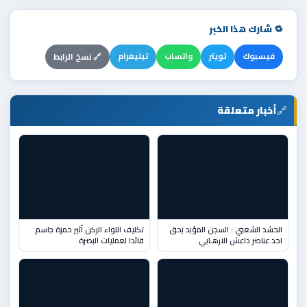
🔁 شارك هذا الخبر
فيسبوك
تويتر
واتساب
تيليغرام
🔗 نسخ الرابط
🔗
أخبار متعلقة
الحشد الشعبي : السجن المؤبد بحق
تكليف اللواء الركن أثير حمزة جاسم
احد عناصر داعش الارهـابي
قائدا لعمليات البصرة