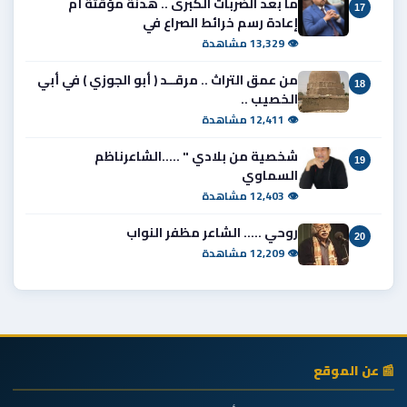
ما بعد الضربات الكبرى .. هدنة مؤقتة أم
17
إعادة رسم خرائط الصراع في
👁 13,329 مشاهدة
من عمق التراث .. مرقــد ( أبو الجوزي ) في أبي
18
الخصيب ..
👁 12,411 مشاهدة
شخصية من بلادي " .....الشاعرناظم
19
السماوي
👁 12,403 مشاهدة
روحي ..... الشاعر مظفر النواب
20
👁 12,209 مشاهدة
📰 عن الموقع