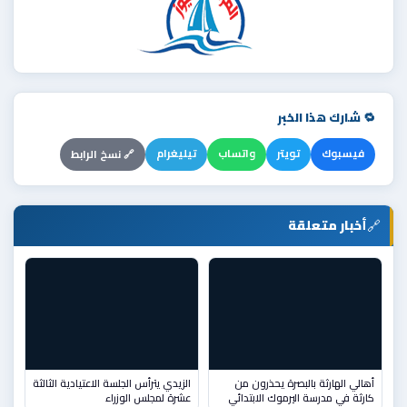
🔁 شارك هذا الخبر
فيسبوك
تويتر
واتساب
تيليغرام
🔗 نسخ الرابط
🔗
أخبار متعلقة
أهالي الهارثة بالبصرة يحذرون من
الزيدي يترأس الجلسة الاعتيادية الثالثة
كارثة في مدرسة اليرموك الابتدائي
عشرة لمجلس الوزراء