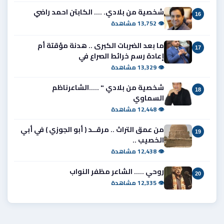
شخصية من بلادي. .... الكابتن احمد راضي
16
👁 13,752 مشاهدة
ما بعد الضربات الكبرى .. هدنة مؤقتة أم
17
إعادة رسم خرائط الصراع في
👁 13,329 مشاهدة
شخصية من بلادي " .....الشاعرناظم
18
السماوي
👁 12,448 مشاهدة
من عمق التراث .. مرقــد ( أبو الجوزي ) في أبي
19
الخصيب ..
👁 12,438 مشاهدة
روحي ..... الشاعر مظفر النواب
20
👁 12,335 مشاهدة