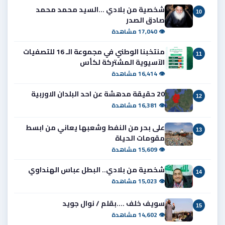
شخصية من بلادي ...السيد محمد محمد
10
صادق الصدر
👁 17,040 مشاهدة
منتخبنا الوطني في مجموعة الـ 16 للتصفيات
11
الآسيوية المشتركة لكأس
👁 16,414 مشاهدة
20 حقيقة مدهشة عن احد البلدان الاوربية
12
👁 16,381 مشاهدة
على بحر من النفط وشعبها يعاني من ابسط
13
مقومات الحياة
👁 15,609 مشاهدة
شخصية من بلادي.. البطل عباس الهنداوي
14
👁 15,023 مشاهدة
سويف خلف ....بقلم / نوال جويد
15
👁 14,602 مشاهدة