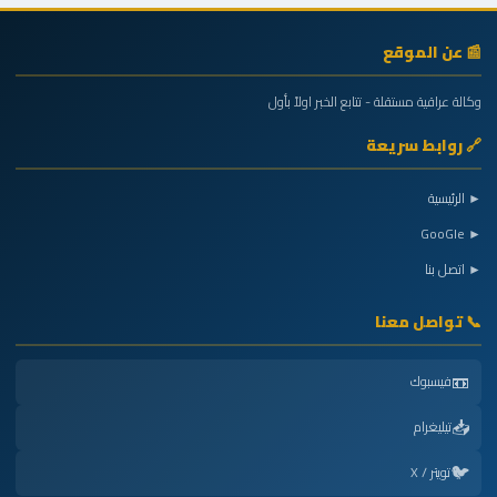
📰 عن الموقع
وكالة عراقية مستقلة - تتابع الخبر اولاً بأول
🔗 روابط سريعة
► الرئيسية
► GooGle
► اتصل بنا
📞 تواصل معنا
📼
فيسبوك
📥
تيليغرام
🐦
تويتر / X