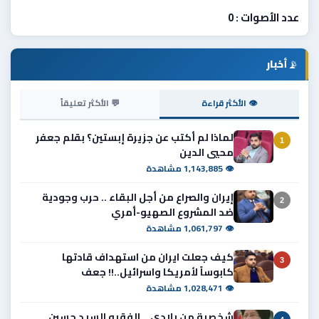
عدد الأصوات : 0
📡
أخبار
👁 الأكثر قراءة
💬 الأكثر تعليقاً
لماذا لم أكتب عن جزيرة إبستين؟ بقلم جعفر
1
محيي الدين
👁 1,143,885 مشاهدة
إيران والصراع من أجل البقاء .. حرب وجودية
2
ضد المشروع الصهيو-أمري
👁 1,061,797 مشاهدة
كيف جعلت ايران من استهداف قادتها
3
كابوساً لأمريكا واسرائيل..!! جعف
👁 1,028,471 مشاهدة
شخصية من بلادي .. الفقيه السيد حسين