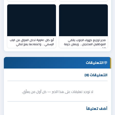
مدير توزيع كهرباء الجنوب يلتقي
أبو كلل: Apple تدخل العراق من الباب
الموظفين المحتجين… ويعلن حزمة
الرسمي... واعتمادها يعزز تنظي
قرا
💬
التعليقات
التعليقات (0)
لا توجد تعليقات على هذا الخبر — كن أول من يعلّق.
أضف تعليقاً