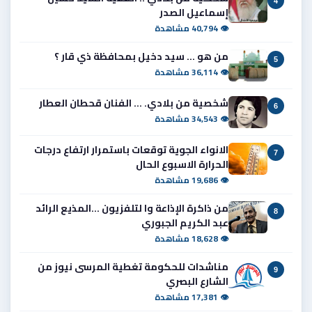
4
إسماعيل الصدر
👁 40,794 مشاهدة
من هو ... سيد دخيل بمحافظة ذي قار ؟
5
👁 36,114 مشاهدة
شخصية من بلادي. ... الفنان قحطان العطار
6
👁 34,543 مشاهدة
الانواء الجوية توقعات باستمرار ارتفاع درجات
7
الحرارة الاسبوع الحال
👁 19,686 مشاهدة
من ذاكرة الإذاعة وا لتلفزيون ...المذيع الرائد
8
عبد الكريم الجبوري
👁 18,628 مشاهدة
مناشدات للحكومة تغطية المرسى نيوز من
9
الشارع البصري
👁 17,381 مشاهدة