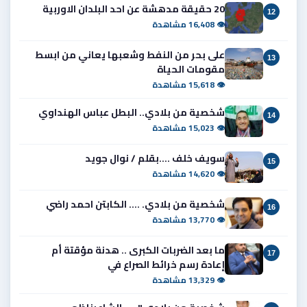
20 حقيقة مدهشة عن احد البلدان الاوربية
12
👁 16,408 مشاهدة
على بحر من النفط وشعبها يعاني من ابسط
13
مقومات الحياة
👁 15,618 مشاهدة
شخصية من بلادي.. البطل عباس الهنداوي
14
👁 15,023 مشاهدة
سويف خلف ....بقلم / نوال جويد
15
👁 14,620 مشاهدة
شخصية من بلادي. .... الكابتن احمد راضي
16
👁 13,770 مشاهدة
ما بعد الضربات الكبرى .. هدنة مؤقتة أم
17
إعادة رسم خرائط الصراع في
👁 13,329 مشاهدة