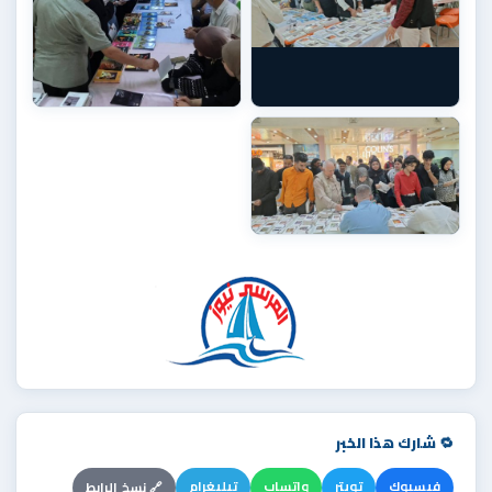
🔁 شارك هذا الخبر
فيسبوك
تويتر
واتساب
تيليغرام
🔗 نسخ الرابط