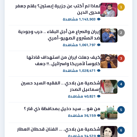
لماذا لم أكتب عن جزيرة إبستين؟ بقلم جعفر
1
محيي الدين
👁 1,143,903 مشاهدة
إيران والصراع من أجل البقاء .. حرب وجودية
2
ضد المشروع الصهيو-أمري
👁 1,061,797 مشاهدة
كيف جعلت ايران من استهداف قادتها
3
كابوساً لأمريكا واسرائيل..!! جعف
👁 1,028,471 مشاهدة
شخصية من بلادي .. الفقيه السيد حسين
4
إسماعيل الصدر
👁 40,821 مشاهدة
من هو ... سيد دخيل بمحافظة ذي قار ؟
5
👁 36,159 مشاهدة
شخصية من بلادي. ... الفنان قحطان العطار
6
👁 34,570 مشاهدة