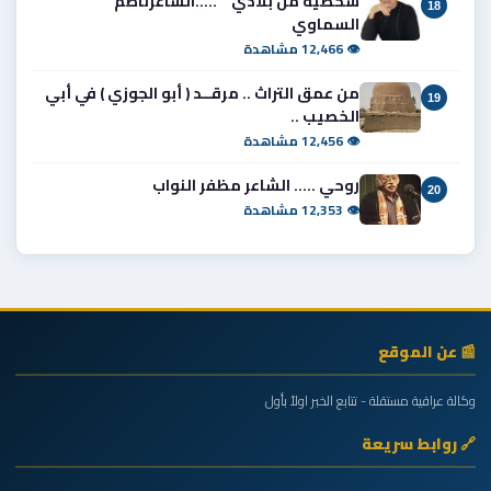
شخصية من بلادي " .....الشاعرناظم
18
السماوي
👁 12,466 مشاهدة
من عمق التراث .. مرقــد ( أبو الجوزي ) في أبي
19
الخصيب ..
👁 12,456 مشاهدة
روحي ..... الشاعر مظفر النواب
20
👁 12,353 مشاهدة
📰 عن الموقع
وكالة عراقية مستقلة - تتابع الخبر اولاً بأول
🔗 روابط سريعة