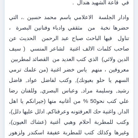
في قاعة الشهيد هندال
.
وادار الجلسة
الاعلامي باسم محمد حسين .، التي
حضرها نخبة
من
مثقفي وادباء وفنانين البصرة
،
تناول
فيها الباحث صباح عبد الرحمن
الحديث عن
صاحب كلمات الالف اغنية
لشاعر المنسي
( سيف
الدين ولائي)
الذي كتب العديد من
القصائد لمطربين
معروفين ، منهم
ياس خضر اغنية (من علمك ترمي
السهم يا حلو بعيونك), وكتب لفاضل عواد, فاضل
رشيد, وسليمة مراد, وعباس البصري, وللفنان رضا
علي كتب نحو50 % من أغانيه منها (جيرانكم يا اهل
الدار, واغنية حك العرفتونه وعرفناكم, ادلل عليها دلل)،
وكتب للمطربة أحلام وهبي أغنية (عشاك العيون)،
وغيرها وكذلك كتب للمطربة عفيفة اسكندر ولزهور