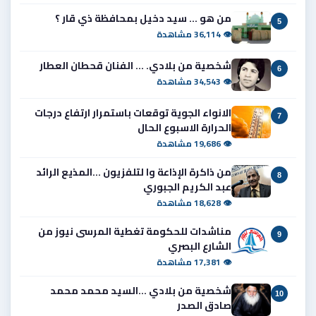
من هو ... سيد دخيل بمحافظة ذي قار ؟
5
👁 36,114 مشاهدة
شخصية من بلادي. ... الفنان قحطان العطار
6
👁 34,543 مشاهدة
الانواء الجوية توقعات باستمرار ارتفاع درجات
7
الحرارة الاسبوع الحال
👁 19,686 مشاهدة
من ذاكرة الإذاعة وا لتلفزيون ...المذيع الرائد
8
عبد الكريم الجبوري
👁 18,628 مشاهدة
مناشدات للحكومة تغطية المرسى نيوز من
9
الشارع البصري
👁 17,381 مشاهدة
شخصية من بلادي ...السيد محمد محمد
10
صادق الصدر