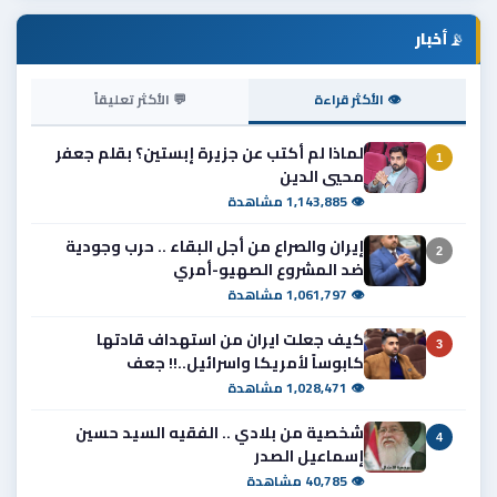
📡
أخبار
👁 الأكثر قراءة
💬 الأكثر تعليقاً
لماذا لم أكتب عن جزيرة إبستين؟ بقلم جعفر
1
محيي الدين
👁 1,143,885 مشاهدة
إيران والصراع من أجل البقاء .. حرب وجودية
2
ضد المشروع الصهيو-أمري
👁 1,061,797 مشاهدة
كيف جعلت ايران من استهداف قادتها
3
كابوساً لأمريكا واسرائيل..!! جعف
👁 1,028,471 مشاهدة
شخصية من بلادي .. الفقيه السيد حسين
4
إسماعيل الصدر
👁 40,785 مشاهدة