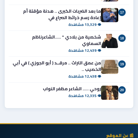
ما بعد الضربات الكبرى .. هدنة مؤقتة أم
17
إعادة رسم خرائط الصراع في
👁 13,329 مشاهدة
شخصية من بلادي " .....الشاعرناظم
18
السماوي
👁 12,439 مشاهدة
من عمق التراث .. مرقــد ( أبو الجوزي ) في أبي
19
الخصيب ..
👁 12,438 مشاهدة
روحي ..... الشاعر مظفر النواب
20
👁 12,335 مشاهدة
📰 عن الموقع