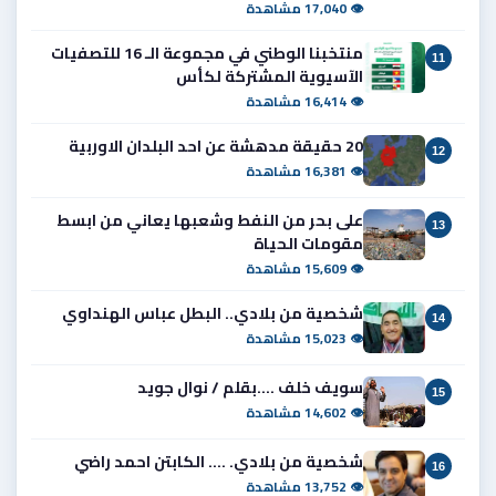
👁 17,040 مشاهدة
منتخبنا الوطني في مجموعة الـ 16 للتصفيات
11
الآسيوية المشتركة لكأس
👁 16,414 مشاهدة
20 حقيقة مدهشة عن احد البلدان الاوربية
12
👁 16,381 مشاهدة
على بحر من النفط وشعبها يعاني من ابسط
13
مقومات الحياة
👁 15,609 مشاهدة
شخصية من بلادي.. البطل عباس الهنداوي
14
👁 15,023 مشاهدة
سويف خلف ....بقلم / نوال جويد
15
👁 14,602 مشاهدة
شخصية من بلادي. .... الكابتن احمد راضي
16
👁 13,752 مشاهدة