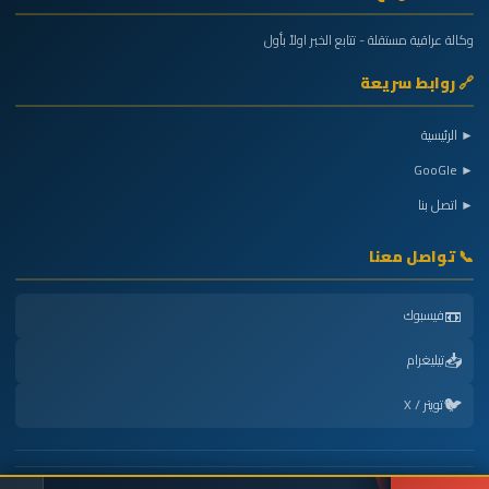
وكالة عراقية مستقلة - تتابع الخبر اولاً بأول
🔗 روابط سريعة
► الرئيسية
► GooGle
► اتصل بنا
📞 تواصل معنا
📼
فيسبوك
📥
تيليغرام
🐦
تويتر / X