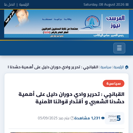
📅 Saturday، 08 August 2026
الرئيسية
|
اتصل بنا
☰
🏠 الرئيسية
سياسية
القبانچي : تحرير وادي حوران دليل على أهمية حشدنا ا
❯
❯
سياسية
القبانچي : تحرير وادي حوران دليل على أهمية
حشدنا الشعبي و أقتدار قواتنا الأمنية
5
سبتمبر
👁 1,231 مشاهدة
🕐 نشر منذ 05/09/2025
2025