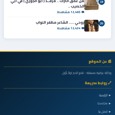
من عمق التراث .. مرقــد ( أبو الجوزي ) في أبي
19
الخصيب ..
👁 12,465 مشاهدة
روحي ..... الشاعر مظفر النواب
20
👁 12,434 مشاهدة
📰 عن الموقع
وكالة عراقية مستقلة - تتابع الخبر اولاً بأول
🔗 روابط سريعة
► الرئيسية
► GooGle
► اتصل بنا