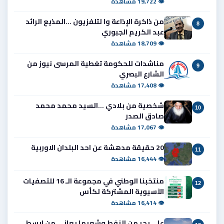
👁 19,722 مشاهدة
من ذاكرة الإذاعة وا لتلفزيون ...المذيع الرائد
8
عبد الكريم الجبوري
👁 18,709 مشاهدة
مناشدات للحكومة تغطية المرسى نيوز من
9
الشارع البصري
👁 17,408 مشاهدة
شخصية من بلادي ...السيد محمد محمد
10
صادق الصدر
👁 17,067 مشاهدة
20 حقيقة مدهشة عن احد البلدان الاوربية
11
👁 16,444 مشاهدة
منتخبنا الوطني في مجموعة الـ 16 للتصفيات
12
الآسيوية المشتركة لكأس
👁 16,414 مشاهدة
على بحر من النفط وشعبها يعاني من ابسط