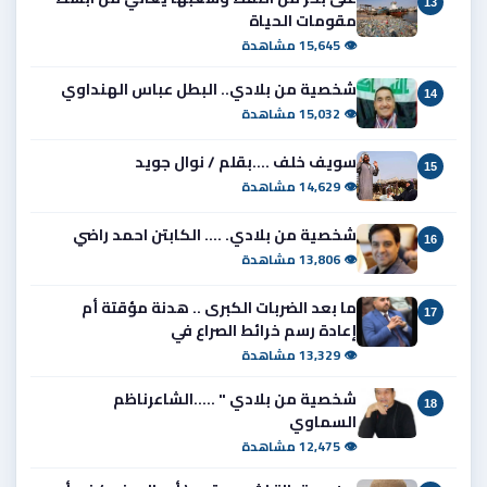
13
مقومات الحياة
👁 15,645 مشاهدة
شخصية من بلادي.. البطل عباس الهنداوي
14
👁 15,032 مشاهدة
سويف خلف ....بقلم / نوال جويد
15
👁 14,629 مشاهدة
شخصية من بلادي. .... الكابتن احمد راضي
16
👁 13,806 مشاهدة
ما بعد الضربات الكبرى .. هدنة مؤقتة أم
17
إعادة رسم خرائط الصراع في
👁 13,329 مشاهدة
شخصية من بلادي " .....الشاعرناظم
18
السماوي
👁 12,475 مشاهدة