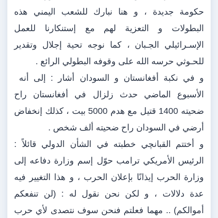
حكومة جديدة ، و هنا نبارك للشعب اليمني هذه
البطولات و التعزية لهم مع إستنكارنا للعمل
الإسـرائيلي الجـبان ، كما نوجه تحية إجلال وتقدير
للحـوثي حرسه الله على وقوفه البطولي الرائع .
و في نكبة أفغانستان و السودان أشار : إلى أنه
الأسبوع الماضي حدث زلزال في أفغانستان راح
ضحيته 1400 قتيل مع هدم 5000 بيت ، كذلك إنخفاض
أرضي في السودان راح ضحيته ألف شخص .
و أختتم القبانچي خطبته في الشأن الدولي قائلاً :
الرئيس الأمريكي ترامب حوّل إسم وزارة دفاعه إلى
وزارة الحرب إيذانًا بإعلان الحرب ، و هذا التغيير فيه
عدة دلالات ، و لكن نحن نقول له : (لن تنفعكم
أموالكم) .. مهما فعلتم فنحن سوف نتصدى لأي حرب