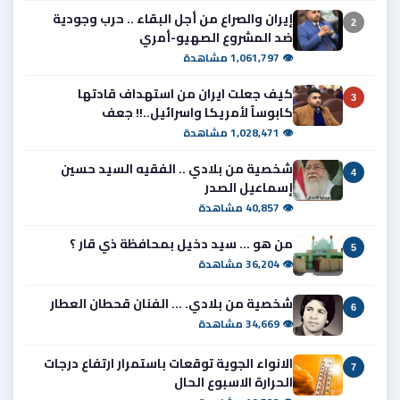
إيران والصراع من أجل البقاء .. حرب وجودية
2
ضد المشروع الصهيو-أمري
👁 1,061,797 مشاهدة
كيف جعلت ايران من استهداف قادتها
3
كابوساً لأمريكا واسرائيل..!! جعف
👁 1,028,471 مشاهدة
شخصية من بلادي .. الفقيه السيد حسين
4
إسماعيل الصدر
👁 40,857 مشاهدة
من هو ... سيد دخيل بمحافظة ذي قار ؟
5
👁 36,204 مشاهدة
شخصية من بلادي. ... الفنان قحطان العطار
6
👁 34,669 مشاهدة
الانواء الجوية توقعات باستمرار ارتفاع درجات
7
الحرارة الاسبوع الحال