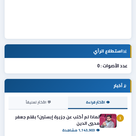
📊
استطلاع الرأي
عدد الأصوات : 0
📡
أخبار
👁 الأكثر قراءة
💬 الأكثر تعليقاً
لماذا لم أكتب عن جزيرة إبستين؟ بقلم جعفر
1
محيي الدين
👁 1,143,903 مشاهدة