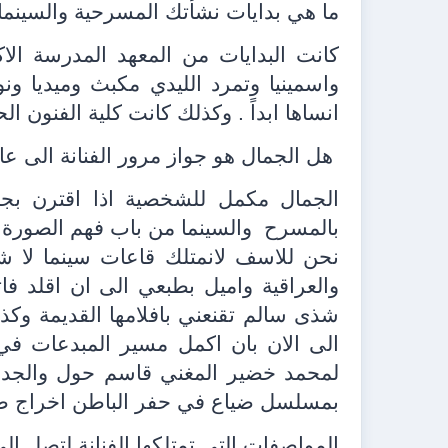
ما هي بدايات نشأتك المسرحية والسينمائ
كانت البدايات من المعهد المدرسة الاكا
واسمينيا وتمرد الليدي مكبث وميديا و
انساها ابداً . وكذلك كانت كلية الفنون ال
هل الجمال هو جواز مرور الفنانة الى عا
الجمال مكمل للشخصية اذا اقترن بجمال
بالمسرح
والسينما من باب فهم الصورة 
نحن للاسف لانمتلك قاعات سينما لا ش
والعراقية واميل بطبعي الى ان اقلد ف
شذى سالم تقنعني بافلامها القديمة وك
الى الان بان اكمل مسير المبدعات في 
لمحمد خضير المغني قاسم حول والجدار ا
بمسلسل ضياع في حفر الباطن اخراج ط
المواصفات التي تمتلكها الفنانة لتصل الى