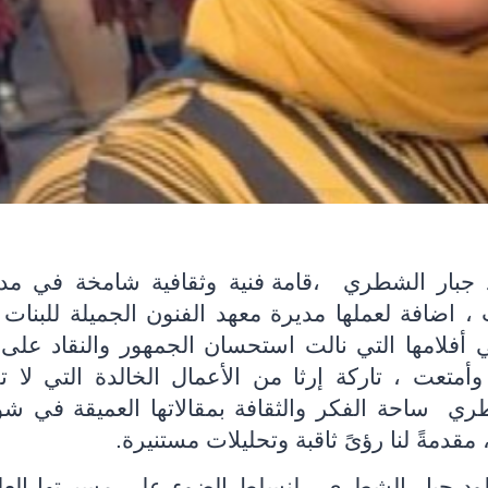
ود جبار الشطري
،قامة فنية وثقافية شامخة في مدين
، اضافة لعملها مديرة معهد الفنون الجميلة للبنات
فلامها التي نالت استحسان الجمهور والنقاد على
تعت ، تاركة إرثا من الأعمال الخالدة التي لا ت
طري
ساحة الفكر والثقافة بمقالاتها العميقة في ش
 مقدمةً لنا رؤىً ثاقبة وتحليلات مستنيرة.
خلود جبار الشطري ، لنسلط الضوء على مسيرتها العل