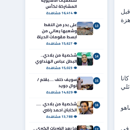
للتصفيات الآسيوية
المشتركة لكأس
قبل
👁 16,414 مشاهدة
هزة
على بحر من النفط
13
وشعبها يعاني من
ابسط مقومات الحياة
👁 15,627 مشاهدة
شخصية من بلادي..
14
البطل عباس الهنداوي
👁 15,023 مشاهدة
انا
سويف خلف ....بقلم /
15
نوال جويد
ئلي
👁 14,629 مشاهدة
شخصية من بلادي. ....
16
اهو
الكابتن احمد راضي
👁 13,788 مشاهدة
ما بعد الضربات الكبرى ..
 في
17