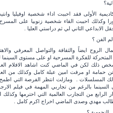
ية؟
ديمية الأولى فقد احببت اداء شخصية اوفيليا وانتيج
نورا وكذلك احببت القاء شخصية زنوبيا على المسرح
حقل الابداعي الثاني لي ثم دراستي العليا .
لم الفن ؟
 الروح ايضاً والثقافة والتواصل المعرفي والاهت
المتحركة للفكرة المسرحية او على مستوى السينما 
خص ذلك لكن في الماضي كنت اشاهد الافلام العر
اتن حمامة او مرفت امين عبلة كامل وكذلك من الع
ذلك المسلسلات .
ومازلت انتظر الفرصة التي اطمح 
السينما بالرغم من تجاربي المهمة في فيلم الارج
لرابع من التجارب العالمية التي احترمها وكذلك ا
الب مهدي وصدى الماضي اخراج اكرم كامل .
 النجومية ؟