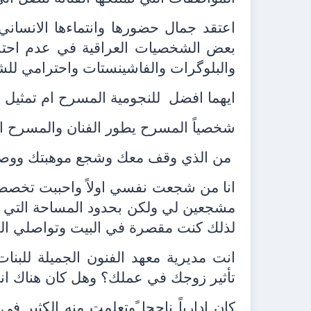
اعتقد جمال حضورها وانتماءها الانساني
بعض الشخصيات العراقية في عدم احترام 
والبلوگرات والفاشينستات واحترامي للش
ايهما افضل
للنجومية المسرح ام تمثيل 
شخصياً المسرح يطور الفنان والمسرح الت
من الذي وقف معك وشجع موهبتك ووصو
انا من شجعت نفسي اولاً واحببت تخصصي
مشجعين لي ولكن بحدود المساحة التي ير
لذلك كنت مقصرة في البيت وتواصلي ال
انت مديرية معهد الفنون الجميلة للبنات
تأثير زوجك في عملك؟ وهل كان هناك انس
كان ادارياً ناجحا ًوتعلمت منه الكثير 