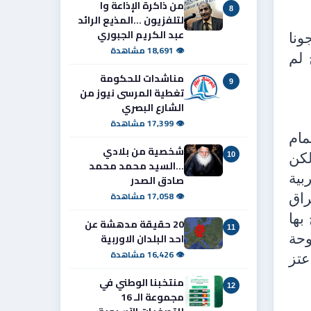
من ذاكرة الإذاعة وا
8
لتلفزيون ...المذيع الرائد
عبد الكريم الجبوري
ونا
👁 18,691 مشاهدة
 لم
مناشدات للحكومة
9
تغطية المرسى نيوز من
الشارع البصري
👁 17,399 مشاهدة
مام
شخصية من بلادي
لكن
10
...السيد محمد محمد
بية
صادق الصدر
👁 17,058 مشاهدة
راق
بها
20 حقيقة مدهشة عن
11
احد البلدان الاوربية
وحة
👁 16,426 مشاهدة
عتز
منتخبنا الوطني في
12
مجموعة الـ 16