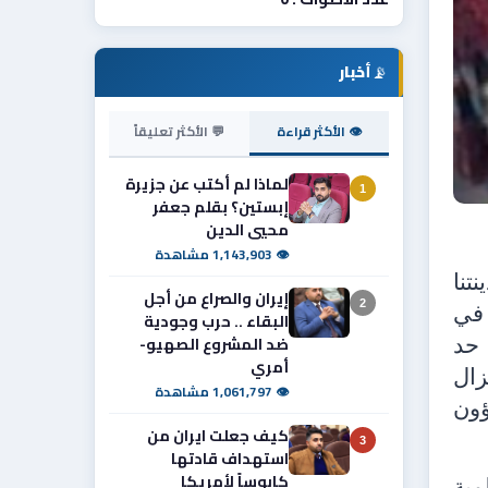
📡
أخبار
👁 الأكثر قراءة
💬 الأكثر تعليقاً
لماذا لم أكتب عن جزيرة
1
إبستين؟ بقلم جعفر
محيي الدين
👁 1,143,903 مشاهدة
تنا
إيران والصراع من أجل
2
 في
البقاء .. حرب وجودية
ضد المشروع الصهيو-
 حد
أمري
زال
👁 1,061,797 مشاهدة
ؤون
كيف جعلت ايران من
3
استهداف قادتها
كابوساً لأمريكا
مية