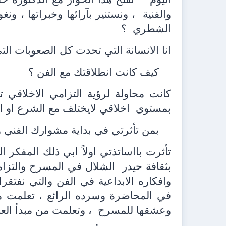
والفنية
، ونستنير بآرائها وخبراتها ، و
الشطري
؟
انا الانسانة التي تحدت كل الصعوبات التي
كيف كانت انطلاقتك مع الفن ؟
كانت محاولة لرؤية التزامي الاخلاقي 
بمستوى
اخلاقي لايختلف مع الشرع او ا
بمن تأثرتي في بداية مشوارك الفني 
تأثرت بااساتذتي اولاً ابي ذلك المفكر 
بثقافة حيدر
الشلال في المسرح والتزامه
وافكاره الابداعية في الفن والتي نفتقرال
في المحاضرة وسرده الرائع ، تعلمت من
وعشقها للمسرح
، وتعلمت من مبدأ ال