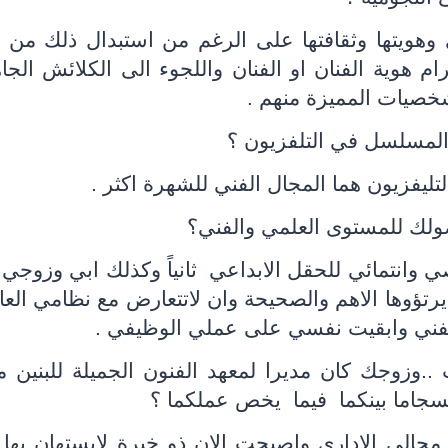
 وهويتها وثقافتها على الرغم من استبدال ذلك من 
هوية الفنان او الفنان واللجوء الى الكلائش الجا
خصيات المميزة منهم .
المسلسل في التلفزيون ؟
ليفزيون هما المجال الفني للشهرة اكثر .
لك للمستوى العلمي والفني؟
 وانتمائي للحقل الابداعي
ثانياً وكذلك ابي وزوجي ك
تؤوها الاهم والصحيحة وان لاتتعارض مع نظامي العا
فني وابقيت نفسي على عملي الوظيفي .
 ..وزوجك كان مديرا لمعهد الفنون الجميلة للبنين م
جاما بينكما
فيما
يخص عملكما ؟
في مجالي الاداري واصبحت الان ذو خبرة لايستهان بها