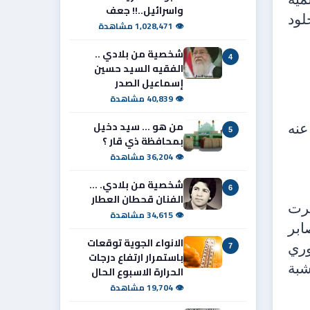
واسرائيل..!! جعف
لود
👁 1,028,471 مشاهدة
شخصية من بلادي ..
4
الفقيه السيد حسين
إسماعيل الصدر
👁 40,839 مشاهدة
من هو ... سيد دخيل
عنه
5
بمحافظة ذي قار ؟
👁 36,204 مشاهدة
شخصية من بلادي. ...
6
الفنان قحطان العطار
ثرت
👁 34,615 مشاهدة
ابر
الانواء الجوية توقعات
وري
7
باستمرار ارتفاع درجات
بة
الحرارة الاسبوع الحال
👁 19,704 مشاهدة