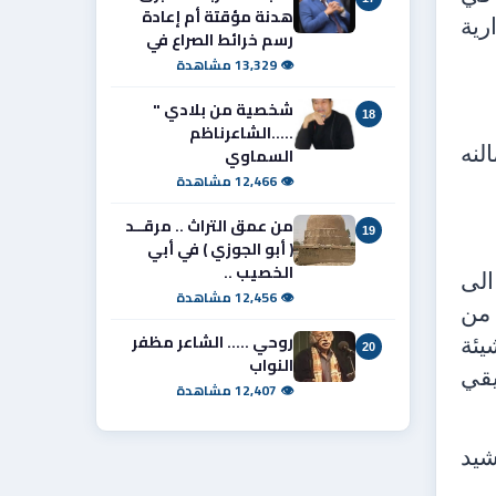
هدنة مؤقتة أم إعادة
رية
رسم خرائط الصراع في
👁 13,329 مشاهدة
شخصية من بلادي "
18
.....الشاعرناظم
لنه
السماوي
👁 12,466 مشاهدة
من عمق التراث .. مرقــد
19
( أبو الجوزي ) في أبي
الخصيب ..
الى
👁 12,456 مشاهدة
 من
روحي ..... الشاعر مظفر
يئة
20
النواب
يقي
👁 12,407 مشاهدة
شيد