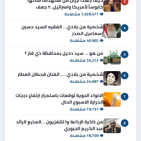
كيف جعلت ايران من استهداف قادتها
3
كابوساً لأمريكا واسرائيل..!! جعف
👁 1,028,471 مشاهدة
شخصية من بلادي .. الفقيه السيد حسين
4
إسماعيل الصدر
👁 40,902 مشاهدة
من هو ... سيد دخيل بمحافظة ذي قار ؟
5
👁 36,213 مشاهدة
شخصية من بلادي. ... الفنان قحطان العطار
6
👁 34,687 مشاهدة
الانواء الجوية توقعات باستمرار ارتفاع درجات
7
الحرارة الاسبوع الحال
👁 19,731 مشاهدة
من ذاكرة الإذاعة وا لتلفزيون ...المذيع الرائد
8
عبد الكريم الجبوري
👁 18,709 مشاهدة