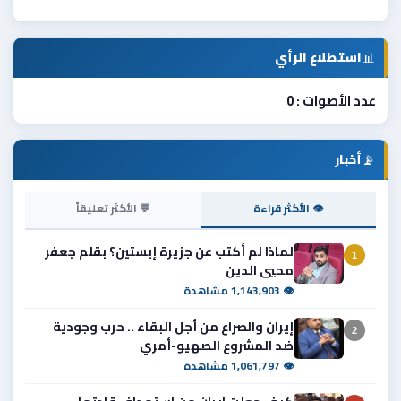
📊
استطلاع الرأي
عدد الأصوات : 0
📡
أخبار
👁 الأكثر قراءة
💬 الأكثر تعليقاً
لماذا لم أكتب عن جزيرة إبستين؟ بقلم جعفر
1
محيي الدين
👁 1,143,903 مشاهدة
إيران والصراع من أجل البقاء .. حرب وجودية
2
ضد المشروع الصهيو-أمري
👁 1,061,797 مشاهدة