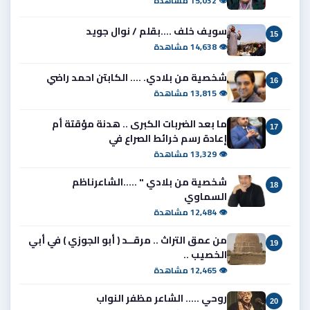
👁 15,032 مشاهدة
سويف خلف ....بقلم / نوال جويد
15
👁 14,638 مشاهدة
شخصية من بلادي. .... الكابتن احمد راضي
16
👁 13,815 مشاهدة
ما بعد الضربات الكبرى .. هدنة مؤقتة أم
17
إعادة رسم خرائط الصراع في
👁 13,329 مشاهدة
شخصية من بلادي " .....الشاعرناظم
18
السماوي
👁 12,484 مشاهدة
من عمق التراث .. مرقــد ( أبو الجوزي ) في أبي
19
الخصيب ..
👁 12,465 مشاهدة
روحي ..... الشاعر مظفر النواب
20