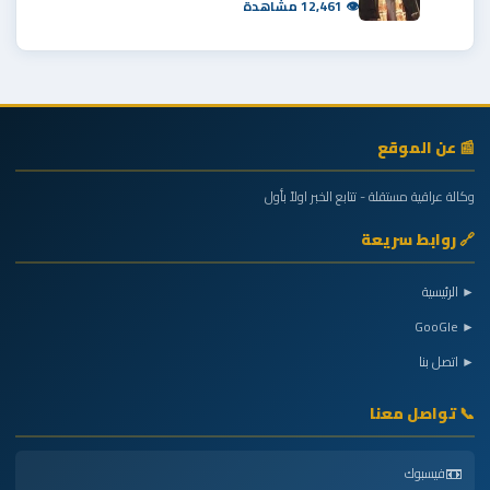
👁 12,461 مشاهدة
📰 عن الموقع
وكالة عراقية مستقلة - تتابع الخبر اولاً بأول
🔗 روابط سريعة
► الرئيسية
► GooGle
► اتصل بنا
📞 تواصل معنا
📼
فيسبوك