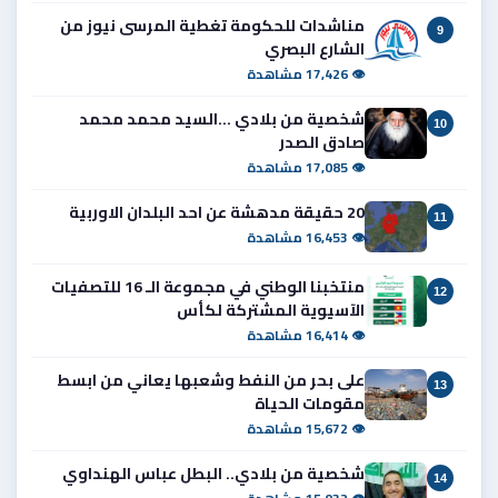
مناشدات للحكومة تغطية المرسى نيوز من
9
الشارع البصري
👁 17,426 مشاهدة
شخصية من بلادي ...السيد محمد محمد
10
صادق الصدر
👁 17,085 مشاهدة
20 حقيقة مدهشة عن احد البلدان الاوربية
11
👁 16,453 مشاهدة
منتخبنا الوطني في مجموعة الـ 16 للتصفيات
12
الآسيوية المشتركة لكأس
👁 16,414 مشاهدة
على بحر من النفط وشعبها يعاني من ابسط
13
مقومات الحياة
👁 15,672 مشاهدة
شخصية من بلادي.. البطل عباس الهنداوي
14