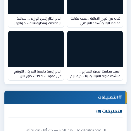
شاب من ذوي الاعاقة ..يطلب مقابلة
امام انظار رئيس الوزراء … معالجة
محافظ البصرة أسعد العيداني
الإخفاقات ومحاربة #الفساد والهدر
السيد محافظ البصرة المحترم …
امام رئاسة جامعة البصرة… التوقيع
مناشدة عاجلة للمباشرة ببناء كلية الإم
على عقود سنة 2019 حتى الآن
💬
التعليقات
التعليقات (0)
لا توجد تعليقات على هذا الخبر — كن أول من يعلّق.