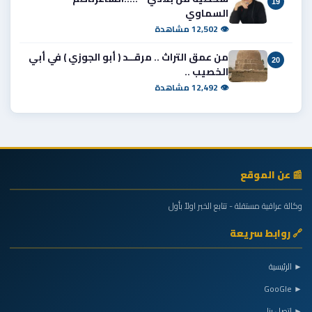
19
السماوي
👁 12,502 مشاهدة
من عمق التراث .. مرقــد ( أبو الجوزي ) في أبي
20
الخصيب ..
👁 12,492 مشاهدة
📰 عن الموقع
وكالة عراقية مستقلة - تتابع الخبر اولاً بأول
🔗 روابط سريعة
► الرئيسية
► GooGle
► اتصل بنا