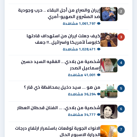
إيران والصراع من أجل البقاء .. حرب وجودية
2
ضد المشروع الصهيو-أمري
👁 1,061,797 مشاهدة
كيف جعلت ايران من استهداف قادتها
3
كابوساً لأمريكا واسرائيل..!! جعف
👁 1,028,471 مشاهدة
شخصية من بلادي .. الفقيه السيد حسين
4
إسماعيل الصدر
👁 41,001 مشاهدة
من هو ... سيد دخيل بمحافظة ذي قار ؟
5
👁 36,294 مشاهدة
شخصية من بلادي. ... الفنان قحطان العطار
6
👁 34,777 مشاهدة
الانواء الجوية توقعات باستمرار ارتفاع درجات
7
الحرارة الاسبوع الحال