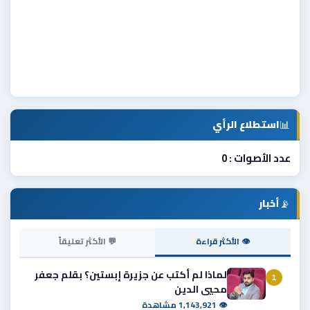
📊
استطلاع الرأي
عدد الأصوات : 0
📡
أخبار
👁 الأكثر قراءة
💬 الأكثر تعليقاً
لماذا لم أكتب عن جزيرة إبستين؟ بقلم جعفر
1
محيي الدين
👁 1,143,921 مشاهدة