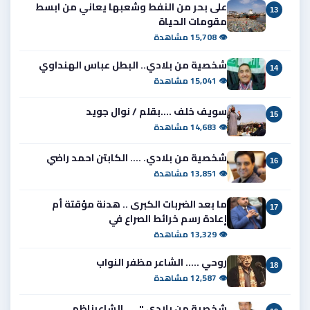
على بحر من النفط وشعبها يعاني من ابسط
13
مقومات الحياة
👁 15,708 مشاهدة
شخصية من بلادي.. البطل عباس الهنداوي
14
👁 15,041 مشاهدة
سويف خلف ....بقلم / نوال جويد
15
👁 14,683 مشاهدة
شخصية من بلادي. .... الكابتن احمد راضي
16
👁 13,851 مشاهدة
ما بعد الضربات الكبرى .. هدنة مؤقتة أم
17
إعادة رسم خرائط الصراع في
👁 13,329 مشاهدة
روحي ..... الشاعر مظفر النواب
18
👁 12,587 مشاهدة
شخصية من بلادي " .....الشاعرناظم