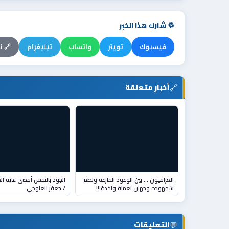
🔁 شارك هذا الخبر
فيسبوك
تويتر
واتساب
تيليغرام
🔗 ن
🔗
أخبار متعلقة
العراقيون … بين الوعود الفارغة ولطم
الجود بالنفس أقصى غاية ال
شمهوده وجهان لعملة واحدة!!!
/ جعفر العلوجي
💬
التعليقات