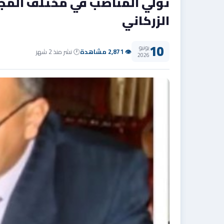
تولي المناصب في مختلف المجالا
الزركاني
10
يونيو
👁 2,871 مشاهدة
🕐 نشر منذ 2 شهر
2026