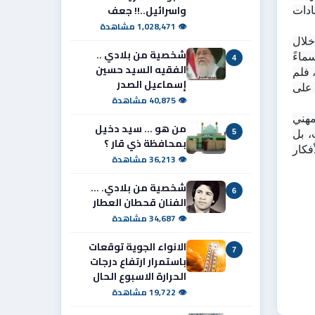
واسرائيل..!! جعف
مسؤولون أكفاء ومنصفون، لكن بعض هذه الممارسات تؤدي إلى حالة من التلكؤ والعشوائية في العمل، والاعتماد على الاجتهادات 
👁 1,028,471 مشاهدة
وفي المقابل، شهدنا خلال تجربتنا في العمل الإعلامي نماذج مشرقة من الزملاء الذين بدأوا خطواتهم الأولى باشرافنا  من خلال 
شخصية من بلادي ..
دورات إذاعية وصحفية بصحبة زميلي القدير  الأستاذ علي فالح عويد ، ثم واصلوا التعلم والتدريب والمثابرة حتى أصبحوا أسماءً 
4
الفقيه السيد حسين
معروفة في مؤسسات إعلامية مرموقة، يشار إليهم بالبنان تقديراً لما حققوه من نجاحات. بينما اختار آخرون الطريق الأسهل، فلم 
إسماعيل الصدر
يمنحوا أنفسهم فرصة التطور واكتساب الخبرة، وجاؤوا لأسباب أخرى قد تكون شخصية أو ظرفية، ونحن لا نملك أن نحكم على 
👁 40,875 مشاهدة
ويبقى السؤال الذي يفرض نفسه: متى يصبح معيار الاختيار هو الكفاءة والخبرة والقدرة على العطاء؟ ومتى يوضع الشخص المهني 
من هو ... سيد دخيل
5
المجتهد في المكان الذي يستحقه ليبدع وينتج ويقود عملية التطوير؟ إن تقدم المؤسسات لا يتحقق بالمجاملات والولاءات، بل 
بمحافظة ذي قار ؟
بالاعتماد على أصحاب الكفاءة الذين يمتلكون المعرفة والخبرة والرؤية، فهؤلاء هم القادرون على صناعة النجاح وتحويل الأفكار 
👁 36,213 مشاهدة
شخصية من بلادي. ...
6
الفنان قحطان العطار
👁 34,687 مشاهدة
الانواء الجوية توقعات
7
باستمرار ارتفاع درجات
الحرارة الاسبوع الحال
👁 19,722 مشاهدة