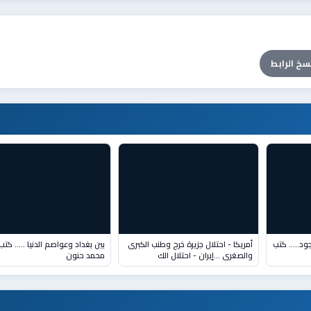
سخ الرابط
جود….. كتب
أمريكا - احتلال جزيرة خرج وطنب الكبرى
بين بغداد وعواصم الدنيا ….. كتب 
والصغرى …إيران - احتلال الك
محمد حنون