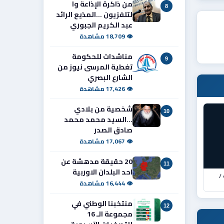
من ذاكرة الإذاعة وا
8
لتلفزيون ...المذيع الرائد
عبد الكريم الجبوري
👁 18,709 مشاهدة
مناشدات للحكومة
9
تغطية المرسى نيوز من
الشارع البصري
👁 17,426 مشاهدة
شخصية من بلادي
10
...السيد محمد محمد
صادق الصدر
👁 17,067 مشاهدة
20 حقيقة مدهشة عن
11
احد البلدان الاوربية
/
👁 16,444 مشاهدة
منتخبنا الوطني في
12
مجموعة الـ 16