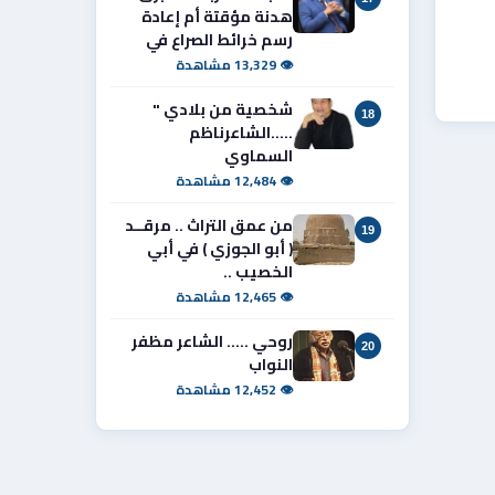
هدنة مؤقتة أم إعادة
رسم خرائط الصراع في
👁 13,329 مشاهدة
شخصية من بلادي "
18
.....الشاعرناظم
السماوي
👁 12,484 مشاهدة
من عمق التراث .. مرقــد
19
( أبو الجوزي ) في أبي
الخصيب ..
👁 12,465 مشاهدة
روحي ..... الشاعر مظفر
20
النواب
👁 12,452 مشاهدة