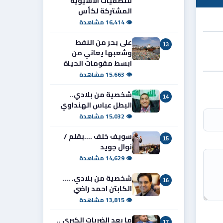
للتصفيات الآسيوية
المشتركة لكأس
👁 16,414 مشاهدة
على بحر من النفط
13
وشعبها يعاني من
ابسط مقومات الحياة
👁 15,663 مشاهدة
شخصية من بلادي..
14
البطل عباس الهنداوي
👁 15,032 مشاهدة
سويف خلف ....بقلم /
15
نوال جويد
👁 14,629 مشاهدة
شخصية من بلادي. ....
16
الكابتن احمد راضي
👁 13,815 مشاهدة
ما بعد الضربات الكبرى ..
17