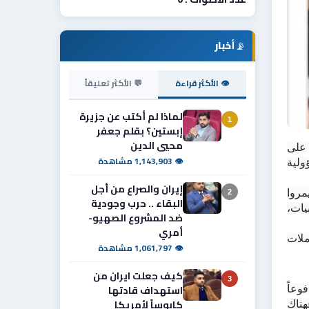
📡
أخبار
👁 الأكثر قراءة
💬 الأكثر تعليقاً
لماذا لم أكتب عن جزيرة
1
إبستين؟ بقلم جعفر
محيي الدين
أصبح تولي المناصب في مختلف المجالات يتم في كثير من الأحيان وفق مبدأ المجاملات وتبادل المصالح، بدلا من الاعتماد على 
👁 1,143,903 مشاهدة
الكفاءة والخبرة والقدرة على الإنجاز. وهذا ما نلمسه اليوم في عدد من المؤسسات، حيث يمنح بعض الأشخاص مواقع المسؤولية 
إيران والصراع من أجل
ونلاحظ أيضاً اعتماد بعض المسؤولين على مستشارين لم تتح لهم الفرصة لاكتساب الخبرة الكافية في ميدان العمل، ولم يمروا 
2
البقاء .. حرب وجودية
بالمراحل الطبيعية التي تؤهلهم لتحمل المسؤولية أو إدارة المؤسسات. وعندما تهمّش الكفاءات الحقيقية لصالح المحسوبيات، 
ضد المشروع الصهيو-
أمري
إن بناء المؤسسات الناجحة لا يتحقق إلا من خلال إسناد المسؤوليات إلى أصحاب الخبرة والكفاءة والنزاهة، بعيداً عن المجاملات 
👁 1,061,797 مشاهدة
كيف جعلت ايران من
3
استهداف قادتها
ولنأخذ بعض الأمثلة، فهناك من يتولى مسؤولية في مؤسسة ما فيسعى إلى استقدام أبنائه أو أقربائه أو المقربين منه، مدفوعاً 
كابوساً لأمريكا
أحياناً بالراحة النفسية والثقة الشخصية أكثر من اعتماده على معايير الكفاءة والمهنية. ولا نعمم هذا الأمر على الجميع، فهناك 