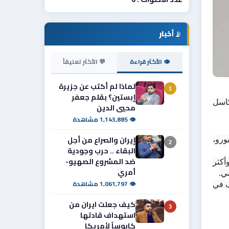
📡
أخبار
👁 الأكثر قراءة
💬 الأكثر تعليقاً
لماذا لم أكتب عن جزيرة
1
إبستين؟ بقلم جعفر
أعلن نادي برشلونة الإسباني مساء الجمعة عن تعاقده رسمياً مع اللاعب الدولي الإنجليزي أنطوني غوردن قادماً من فريق نيوكاسل 
محيي الدين
👁 1,143,885 مشاهدة
إيران والصراع من أجل
ولم يكشف النادي الكاتالوني عن القيمة المالية للصفقة، فيما أشارت تقارير إعلامية بريطانية إلى أن العرض بلغ 80 مليون يورو، 
2
البقاء .. حرب وجودية
ضد المشروع الصهيو-
وقال برشلونة في بيان رسمي إن غوردن ينضم إلى الفريق بعد موسم مميز مع نيوكاسل، كان خلاله أفضل هدافي النادي وأكثر 
أمري
ي.
👁 1,061,797 مشاهدة
ويُعد الموسم المنصرم الأفضل في مسيرة غوردن الاحترافية، بعدما سجل 17 هدفاً مع في مختلف المسابقات، بينها 10 أهداف في 
كيف جعلت ايران من
3
استهداف قادتها
كابوساً لأمريكا