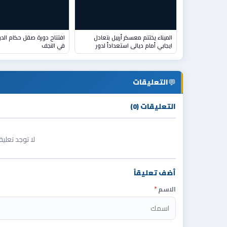
الميناء يختتم معسكر أربيل بتعادل
افتتاح دورة صقل حكام الدر
ايجابي أمام ديالى استعداداً لدور
في النجف
💬
التعليقات
التعليقات (0)
لا توجد تعلي
أضف تعليقاً
الاسم
*