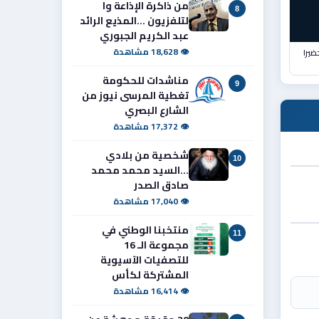
من ذاكرة الإذاعة وا
8
لتلفزيون ...المذيع الرائد
عبد الكريم الجبوري
👁 18,628 مشاهدة
ضيرا
مناشدات للحكومة
9
تغطية المرسى نيوز من
الشارع البصري
👁 17,372 مشاهدة
شخصية من بلادي
10
...السيد محمد محمد
صادق الصدر
👁 17,040 مشاهدة
منتخبنا الوطني في
11
مجموعة الـ 16
للتصفيات الآسيوية
المشتركة لكأس
👁 16,414 مشاهدة