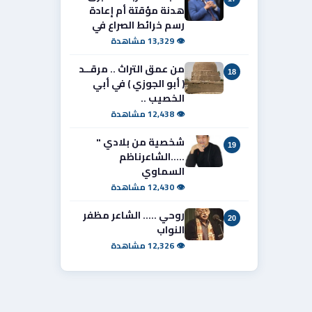
هدنة مؤقتة أم إعادة
رسم خرائط الصراع في
👁 13,329 مشاهدة
من عمق التراث .. مرقــد
18
( أبو الجوزي ) في أبي
الخصيب ..
👁 12,438 مشاهدة
شخصية من بلادي "
19
.....الشاعرناظم
السماوي
👁 12,430 مشاهدة
روحي ..... الشاعر مظفر
20
النواب
👁 12,326 مشاهدة