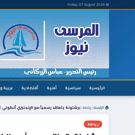
📅 Friday، 07 August 2026
الرئيسية
سياسية
أمنية
أقتصادية
عربية و
🏠 الرئيسية
رياضة
برشلونة يتعاقد رسمياً مع الإنجليزي أنطوني 
❯
❯
رياضة