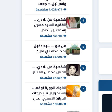
واسرائيل..!! جعف
👁 1,028,471 مشاهدة
شخصية من بلادي ..
4
الفقيه السيد حسين
إسماعيل الصدر
👁 40,785 مشاهدة
من هو ... سيد دخيل
5
بمحافظة ذي قار ؟
👁 36,096 مشاهدة
شخصية من بلادي. ...
6
الفنان قحطان العطار
👁 34,534 مشاهدة
الانواء الجوية توقعات
7
باستمرار ارتفاع درجات
الحرارة الاسبوع الحال
👁 19,686 مشاهدة