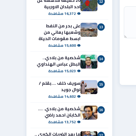
20 حقيقة مدهشة عن
12
احد البلدان الاوربية
👁 16,372 مشاهدة
على بحر من النفط
13
وشعبها يعاني من
ابسط مقومات الحياة
👁 15,600 مشاهدة
شخصية من بلادي..
14
البطل عباس الهنداوي
👁 15,023 مشاهدة
سويف خلف ....بقلم /
15
نوال جويد
👁 14,602 مشاهدة
شخصية من بلادي. ....
16
الكابتن احمد راضي
👁 13,752 مشاهدة
ما بعد الضربات الكبرى ..
17