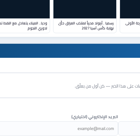
جة الأولى
رسميا ..أرنولد مدرباً لمنتخب العراق حتّى
وديا.. الميناء يتعادل مع النفط تح
نهاية كأس آسيا 2027
لدوري النجوم
قات على هذا الخبر — كن أول من يعلّق.
البريد الإلكتروني (اختياري)