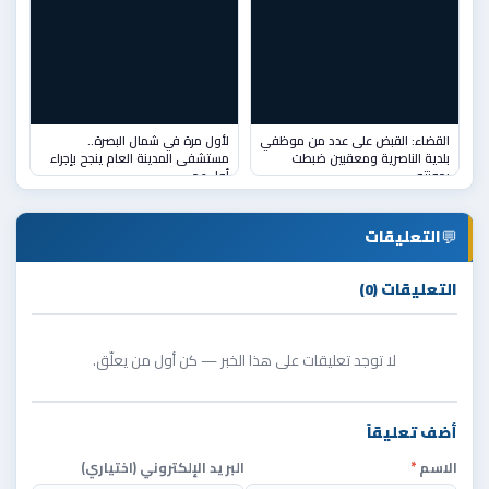
القضاء: القبض على عدد من موظفي
لأول مرة في شمال البصرة..
بلدية الناصرية ومعقبين ضبطت
مستشفى المدينة العام ينجح بإجراء
بحوزته
أول عم
💬
التعليقات
التعليقات (0)
لا توجد تعليقات على هذا الخبر — كن أول من يعلّق.
أضف تعليقاً
الاسم
*
البريد الإلكتروني (اختياري)