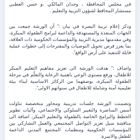
في مجلس المحافظة ، وجدان المالكي ،و حسن العطبي 
مستشار المحافظ لشؤون التربية والتعليم .
وذكر إعلام تربية البصرة في بيان :" أن الورشة جمعت بين 
الجهات المنفذة والمستهدفة والداعمة لبرامج الطفولة المبكرة، 
وفي مقدمتها مديرية التربية والمؤسسات الحكومية ذات العلاقة، 
بما يعزز فرص تحويل التوصيات والمقترحات إلى خطوات عملية 
قابلة للتنفيذ على أرض الواقع".
واضاف :" هدفت الورشة الى تعزيز مفاهيم التعليم المبكر 
للاطفال، ورفع مستوى الوعي باهمية الرعاية والتعلّم في مرحلة 
الطفولة المبكرة، بوصفهما من الركائز الاساسية لبناء بيئة 
تعليمية آمنة وشاملة للاطفال في سنواتهم الاولى".
وتضمنت الورشة جلسات تدريبية ومحاور متخصصة تناولت 
أسس المناصرة والتغيير السلوكي والاجتماعي، وآليات تطوير 
الخطط والبرامج الخاصة بالطفولة والتعليم المبكر، اضافة الى 
مناقشة سبل تعزيز التواصل المجتمعي والعمل التشاركي بين 
المؤسسات الحكومية ومنظمات المجتمع المدني الداعمة 
للطفل والاسرة.