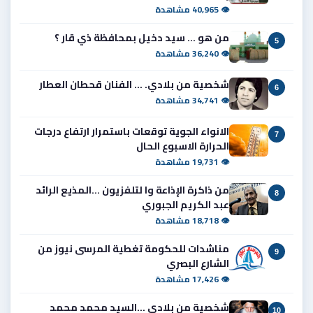
👁 40,965 مشاهدة
من هو ... سيد دخيل بمحافظة ذي قار ؟
5
👁 36,240 مشاهدة
شخصية من بلادي. ... الفنان قحطان العطار
6
👁 34,741 مشاهدة
الانواء الجوية توقعات باستمرار ارتفاع درجات
7
الحرارة الاسبوع الحال
👁 19,731 مشاهدة
من ذاكرة الإذاعة وا لتلفزيون ...المذيع الرائد
8
عبد الكريم الجبوري
👁 18,718 مشاهدة
مناشدات للحكومة تغطية المرسى نيوز من
9
الشارع البصري
👁 17,426 مشاهدة
شخصية من بلادي ...السيد محمد محمد
10