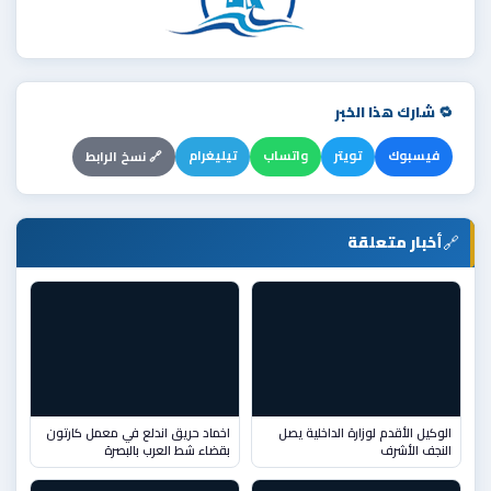
🔁 شارك هذا الخبر
فيسبوك
تويتر
واتساب
تيليغرام
🔗 نسخ الرابط
🔗
أخبار متعلقة
الوكيل الأقدم لوزارة الداخلية يصل
اخماد حريق اندلع في معمل كارتون
النجف الأشرف
بقضاء شط العرب بالبصرة