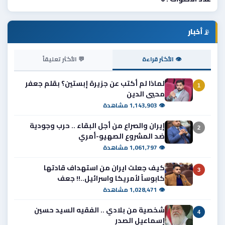
📡
أخبار
👁 الأكثر قراءة
💬 الأكثر تعليقاً
لماذا لم أكتب عن جزيرة إبستين؟ بقلم جعفر
1
محيي الدين
👁 1,143,903 مشاهدة
إيران والصراع من أجل البقاء .. حرب وجودية
2
ضد المشروع الصهيو-أمري
👁 1,061,797 مشاهدة
كيف جعلت ايران من استهداف قادتها
3
كابوساً لأمريكا واسرائيل..!! جعف
👁 1,028,471 مشاهدة
شخصية من بلادي .. الفقيه السيد حسين
4
إسماعيل الصدر