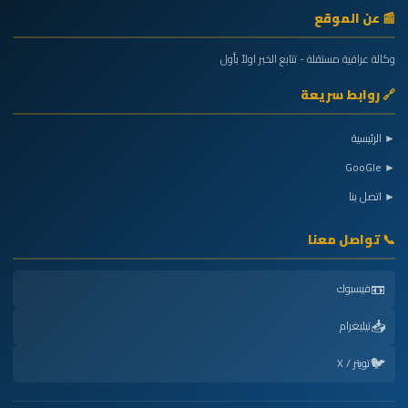
📰 عن الموقع
وكالة عراقية مستقلة - تتابع الخبر اولاً بأول
🔗 روابط سريعة
► الرئيسية
► GooGle
► اتصل بنا
📞 تواصل معنا
📼
فيسبوك
📥
تيليغرام
🐦
تويتر / X