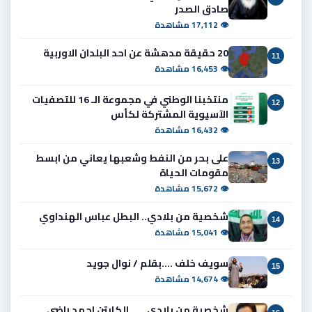
صادق الصدر
👁 17,112 مشاهدة
20 حقيقة مدهشة عن احد البلدان الاوربية
11
👁 16,453 مشاهدة
منتخبنا الوطني في مجموعة الـ 16 للتصفيات
12
الآسيوية المشتركة لكأس
👁 16,432 مشاهدة
على بحر من النفط وشعبها يعاني من ابسط
13
مقومات الحياة
👁 15,672 مشاهدة
شخصية من بلادي.. البطل عباس الهنداوي
14
👁 15,041 مشاهدة
سويف خلف ....بقلم / نوال جويد
15
👁 14,674 مشاهدة
شخصية من بلادي. .... الكابتن احمد راضي