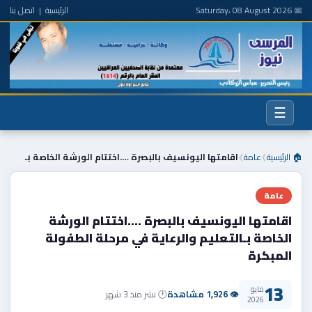
📅 Saturday، 08 August 2026
الرئيسية
|
اتصل بنا
☰
🏠 الرئيسية
عامة
اقامتها اليونسيف بالبصرة ….اختتام الورشة الخاصة بـ
❯
❯
عامة
اقامتها اليونسيف بالبصرة ….اختتام الورشة
الخاصة بـالتعليم والرعاية في مرحلة الطفولة
المبكرة
13
مايو
👁 1,926 مشاهدة
🕐 نشر منذ 3 شهر
2026