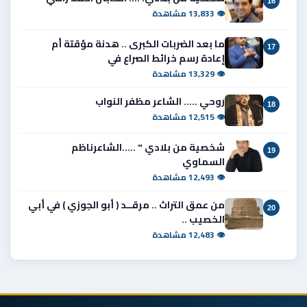
16
👁 13,833 مشاهدة
ما بعد الضربات الكبرى .. هدنة مؤقتة أم
17
إعادة رسم خرائط الصراع في
👁 13,329 مشاهدة
روحي ..... الشاعر مظفر النواب
18
👁 12,515 مشاهدة
شخصية من بلادي " .....الشاعرناظم
19
السماوي
👁 12,493 مشاهدة
من عمق التراث .. مرقــد ( أبو الجوزي ) في أبي
20
الخصيب ..
👁 12,483 مشاهدة