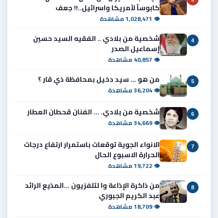
كابوساً لأمريكا واسرائيل..!! جعف
👁 1,028,471 مشاهدة
شخصية من بلادي .. الفقيه السيد حسين
4
إسماعيل الصدر
👁 40,857 مشاهدة
من هو ... سيد دخيل بمحافظة ذي قار ؟
5
👁 36,204 مشاهدة
شخصية من بلادي. ... الفنان قحطان العطار
6
👁 34,669 مشاهدة
الانواء الجوية توقعات باستمرار ارتفاع درجات
7
الحرارة الاسبوع الحال
👁 19,722 مشاهدة
من ذاكرة الإذاعة وا لتلفزيون ...المذيع الرائد
8
عبد الكريم الجبوري
👁 18,709 مشاهدة