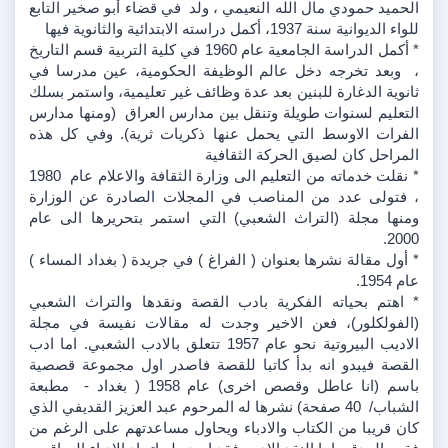
الحميد حمودي مال الله النعيمي ، ولد  في قضاء أبو صخير التابع 
للواء الديوانية سنة 1937، أكمل دراسته الابتدائية والثانوية فيها
* أكمل الدراسة الجامعية عام 1960 في كلية التربية قسم التاريخ 
،  وبعد تخرجه دخل عالم الوظيفة الحكومية، عين مدرسا في 
ثانوية الدغارة للبنين بعد عدة وظائف غير تعليمية، واستمر بسلك 
التعليم لسنوات طويلة وتنقل بين مدارس العراق  (ومنها مدارس 
الفرات الاوسط التي يحمل عنها ذكريات ثرية). وفي كل هذه 
المراحل كان لصيق الحركة الثقافية 
* نقلت خدماته من التعليم الى وزارة الثقافة والاعلام عام  1980 
، فتولى عدد من المناصب في المجلات الصادرة عن الوزارة 
ومنها مجلة (التراث الشعبي) التي استمر بتحريرها الى عام 
2000.
* أول مقالة نشرها بعنوان ( الفراغ ) في جريدة ( بغداد المساء ) 
عام 1954.
* اهتم بحياته الفكرية بادب القصة ونقدها والتراث الشعبي 
(الفولكلور)، فعن الاخير وجدت له مقالات نفيسة في مجلة 
الاديب البيروتية نحو عام 1957 تتعلق بالادب الشعبي. اما ادب 
القصة فيبدو انه بدأ كاتبا للقصة فاصدر اول مجموعة قصصية 
باسم (انا عاطل وقصص اخرى) عام 1958 ( بغداد -  مطبعة 
الشباب/  40 صفحة) نشرها له المرحوم عبد العزيز القديفي الذي 
كان قريبا من الكتاب والادباء ويحاول مساعدتهم على الرغم من 