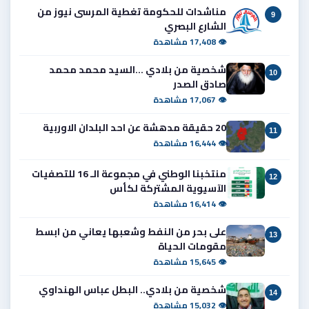
مناشدات للحكومة تغطية المرسى نيوز من
9
الشارع البصري
👁 17,408 مشاهدة
شخصية من بلادي ...السيد محمد محمد
10
صادق الصدر
👁 17,067 مشاهدة
20 حقيقة مدهشة عن احد البلدان الاوربية
11
👁 16,444 مشاهدة
منتخبنا الوطني في مجموعة الـ 16 للتصفيات
12
الآسيوية المشتركة لكأس
👁 16,414 مشاهدة
على بحر من النفط وشعبها يعاني من ابسط
13
مقومات الحياة
👁 15,645 مشاهدة
شخصية من بلادي.. البطل عباس الهنداوي
14
👁 15,032 مشاهدة