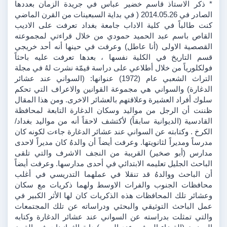
* ذكر الاستاذ قاسم خضير عباس في جريدة الزمان بعددها 
الصادر في 2014.05.26 ( في بداية السبعينات من القرن الماضي 
كنت طالباً في كلية الاداب جامعة بغداد تعرفت على الاديب 
القاص باسم عبد الحميد حمودي من خلال قراءتي لمجموعته 
القصصية الاولى (أنا عاطل) وعرفت في حينها أنه أحد خريجي 
قسم التاريخ في الكلية نفسها ، بعدها تعرفت عليه باحثاً 
فولكلورياً من خلال أطلاعي على دراسة قيمّة نشرت لهُ في مجلة 
التراث الشعبي عام (1972) عنوانها: (السواني عند عشائر 
الدغارة) والسواني هي مجموعة القوانين والاعراف التي تحكم 
سلوك أفراد العشيرة وعلاقتهم بالعشائر الاخرى. ومن هذا المقال 
ظننت أن الرجل من مواليد وسكان الدغارة التابعة لمحافظة 
القادسية (الديوانية سابقاً) لأكتشف لاحقاً أنه من مواليد بغداد/ 
الكرخ . وكتابته عن السواني عند عشائر الدغارة جاءت لكونه كان 
مدرساً ومديراً لثانويتها. وعرفت أيضاً أن والدهُ كان مديراً لاحدى 
مدارس (أبو صخير) القريبة من النجف الاشرف والتي تلقى 
الباحث الجليل تعليمه الابتدائي في أحدى مدارسها. وعرفت أيضاً 
أن الباحث ووالدهُ قد تنقلا في عملهما التدريسي في أغلب 
محافظات الجنوب والفرات الاوسط ولهما ذكريات مع سكان 
وعشائر تلك المحافظات هذه الذكريات كان لها الأثر الكبير في 
عمل الباحث التوثيقي والبحثي ودراساته عن تلك المجتمعات 
والتي تمثلت بدراسته عن السواني عند عشائر الدغارة وكتابه 