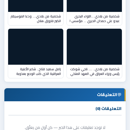
شخصية من بلادي ...اللواء البحري
شخصية من بلادي…. ودعا الموسيقار
عبدو علي حمدان الديري ... مؤسس ا
الكبير فاروق هلال
شخصية من بلادي . …. ناجي شوكت
زامل سعيد فتاح.. شاعر الأغنية
رئيس وزراء العراق في العهد الملكي
العراقية الذي كتب الوجع بعذوبة
💬
التعليقات
التعليقات (0)
لا توجد تعليقات على هذا الخبر — كن أول من يعلّق.