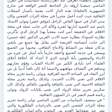
المعنون (القضاء العرفي عند العرب)بداية الثمانينات في القرن 
الماضي جمعتنا أروقة دار الجاحظ للنشر الواقعة في شارع 
الجمهورية (الخلفاء) هذه الدار كانت معنية بأصدار المجلات 
الثقافية حيث كنت أعمل محرراً في مجلة التراث الشعبي وكان 
مدير الدار في حينها القاص الراحل (موفق خضر) وتولى الاستاذ 
باسم عبد الحميد أدارتها لفترة وكالة الى جانب عمله في مجلة 
الاقلام. في الحقيقة أنني كنت معجباً بهذا الرجل الذي تذّّكرني 
نظارته السوداء بنظارة عميد الادب العربي الدكتور (طه حسين) 
الى جانب أبتسامته العريضة التي يقابل بها جميع من يلتقي 
بهِ.كان شعلة من النشاط والانتاج الثقافي، محبوباً من الجميع 
ويسعى في خدمة الجميع وأعتقد جازماً بأنه أمتاز عن غيره من 
الادباء والمثقفين بأنهُ الوحيد الذي لا أعداء لهُ. أخلاقهُ أخلاق 
العلماء. أخذ بأيادي الكثير من الادباء الشباب وقوّم تجاربهم 
وساهم في أكتشاف مواهبهم ولاسيما أنهُ كان ناقداً أدبياً بل من 
أبرز النقاد في الساحة الادبية العراقية. وتولى رئاسة تحرير مجلة 
الاقلام التي تعنى بالأدب الحديث. وكذلك رئاسة تحرير مجلة 
الثقافة الاجنبية التي تعنى بالثقافة والفنون بالعالم. وكذلك كان 
سكرتير تحرير مجلة الرواد التي تعنى بكتابات الرواد. وتولى 
رئاسة قسم النشر في دار الشؤون الثقافية.
* في منتصف الثمانينات من القرن الماضي تولى رئاسة تحرير 
مجلة التراث الشعبي التي تعنى بالدراسات الفلكلورية والتي 
نشر عبرَ صفحاتها العديد من البحوث والدراسات الفلكلورية 