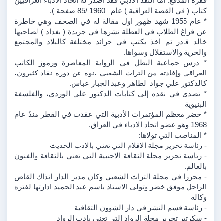
فقره المدقع. اما النقد الادبي فقد اصدر له اتحاد الادباء العراقيين 
كتاب ( في القصة العراقية ) عام   1960 /85 صفحة ). 
* عام 1955 شهد ظهور اول مقالة له في الصحف وهي خاطرة 
عن فراغ الطلاب في العطلة نشرها في جريدة ( بغداد ) لصاحبها 
خالد قادر ثم اخذ يكتب في جرائد مختلفة كالبلاد والمجتمع 
والحرية والاستقلال وسواها.
* درس جماعية البطل في الرواية المعاصرة ورموز الكاتب 
العراقي وإفادته من التراث الشعبي ،نوه عن دوره نقاد كثيرون، 
كالدكتور علي جواد الطاهر وعبد الجبار عباس.
* تصدى في نقده إلى كتابات الدكتور علي الوردي، والفلسفة 
البنيوية.
* حضر معظم المؤتمرات الأدبية التي عقدت في القطر منذُ عام 
1968 وهو عضو اتحاد الادباء في العراق.
* المناصب التي تولاها: 
- رئاسة تحرير مجلة الاقلام التي تعني بالادب الحديث
- رئاسة تحرير مجلة الثقافة الاجنبية التي تعني بالثقافة والفنون 
بالعالم. 
- محررا في مجلة التراث الشعبي وكان مدير الدار انذاك القاص 
الراحل موفق خضر وتولى الاستاذ باسم عبد الحميد ادارتها لفتره 
وكاله
- رئاسة قسم النشر في دار الشؤون الثقافية
- سكرتير تحرير مجلة الرواد التي تعني بادب الرواد