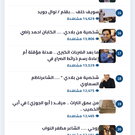
سويف خلف ....بقلم / نوال جويد
15
👁 14,629 مشاهدة
شخصية من بلادي. .... الكابتن احمد راضي
16
👁 13,806 مشاهدة
ما بعد الضربات الكبرى .. هدنة مؤقتة أم
17
إعادة رسم خرائط الصراع في
👁 13,329 مشاهدة
شخصية من بلادي " .....الشاعرناظم
18
السماوي
👁 12,475 مشاهدة
من عمق التراث .. مرقــد ( أبو الجوزي ) في أبي
19
الخصيب ..
👁 12,465 مشاهدة
روحي ..... الشاعر مظفر النواب
20
👁 12,434 مشاهدة