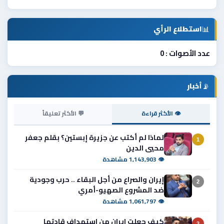
📊
استطلاع الرأي
عدد الأصوات : 0
📡
أخبار
👁 الأكثر قراءة
💬 الأكثر تعليقاً
لماذا لم أكتب عن جزيرة إبستين؟ بقلم جعفر
1
محيي الدين
👁 1,143,903 مشاهدة
إيران والصراع من أجل البقاء .. حرب وجودية
2
ضد المشروع الصهيو-أمري
👁 1,061,797 مشاهدة
كيف جعلت ايران من استهداف قادتها
3