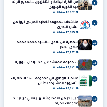
من ذاكرة الإذاعة وا لتلفزيون ...المذيع الرائد
8
عبد الكريم الجبوري
👁 18,907 مشاهدة
مناشدات للحكومة تغطية المرسى نيوز من
9
الشارع البصري
👁 17,615 مشاهدة
شخصية من بلادي ...السيد محمد محمد
10
صادق الصدر
👁 17,157 مشاهدة
20 حقيقة مدهشة عن احد البلدان الاوربية
11
👁 16,642 مشاهدة
منتخبنا الوطني في مجموعة الـ 16 للتصفيات
12
الآسيوية المشتركة لكأس
👁 16,441 مشاهدة
على بحر من النفط وشعبها يعاني من ابسط
13
مقومات الحياة