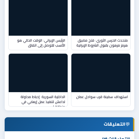
متحدث الحرس الثوري: فتح مضيق
الرئيس الإيراني: الوقت الحالي هو
هرمز مرهون بقبول الشروط الإيرانية
الأنسب للتوصل إلى اتفاق
استهداف سفينة قرب سواحل عمان
الداخلية السورية: إحباط محاولة
لداعش لتنفيذ عمل إرهابي في
منطقة ا
💬
التعليقات
التعليقات (0)