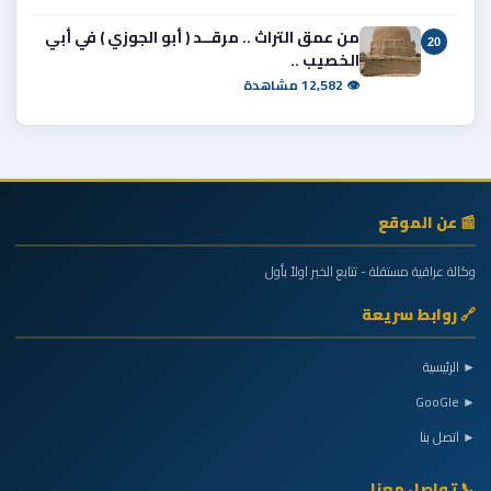
من عمق التراث .. مرقــد ( أبو الجوزي ) في أبي
20
الخصيب ..
👁 12,582 مشاهدة
📰 عن الموقع
وكالة عراقية مستقلة - تتابع الخبر اولاً بأول
🔗 روابط سريعة
► الرئيسية
► GooGle
► اتصل بنا
📞 تواصل معنا