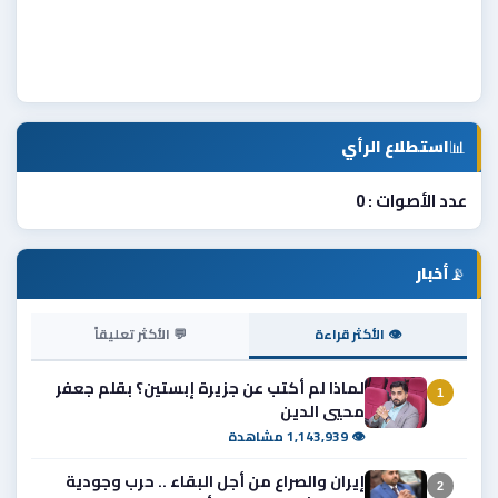
📊
استطلاع الرأي
عدد الأصوات : 0
📡
أخبار
👁 الأكثر قراءة
💬 الأكثر تعليقاً
لماذا لم أكتب عن جزيرة إبستين؟ بقلم جعفر
1
محيي الدين
👁 1,143,939 مشاهدة
إيران والصراع من أجل البقاء .. حرب وجودية
2