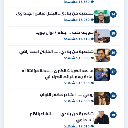
👁 15,879 مشاهدة
شخصية من بلادي.. البطل عباس الهنداوي
14
👁 15,050 مشاهدة
سويف خلف ....بقلم / نوال جويد
15
👁 14,710 مشاهدة
شخصية من بلادي. .... الكابتن احمد راضي
16
👁 13,905 مشاهدة
ما بعد الضربات الكبرى .. هدنة مؤقتة أم
17
إعادة رسم خرائط الصراع في
👁 13,356 مشاهدة
روحي ..... الشاعر مظفر النواب
18
👁 12,668 مشاهدة
شخصية من بلادي " .....الشاعرناظم
19
السماوي
👁 12,610 مشاهدة