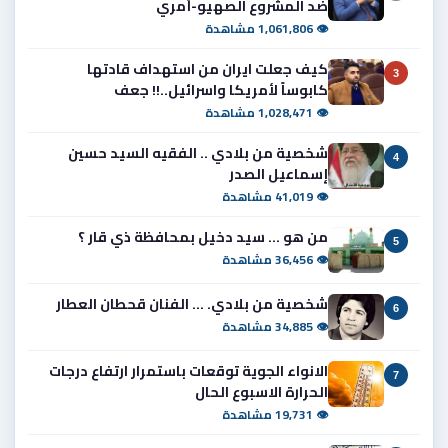
ضد المشروع الصهيو-أمري
👁 1,061,806 مشاهدة
كيف جعلت ايران من استهداف قادتها
3
كابوساً لأمريكا واسرائيل..!! جعف
👁 1,028,471 مشاهدة
شخصية من بلادي .. الفقيه السيد حسين
4
إسماعيل الصدر
👁 41,019 مشاهدة
من هو ... سيد دخيل بمحافظة ذي قار ؟
5
👁 36,456 مشاهدة
شخصية من بلادي. ... الفنان قحطان العطار
6
👁 34,885 مشاهدة
الانواء الجوية توقعات باستمرار ارتفاع درجات
7
الحرارة الاسبوع الحال
👁 19,731 مشاهدة