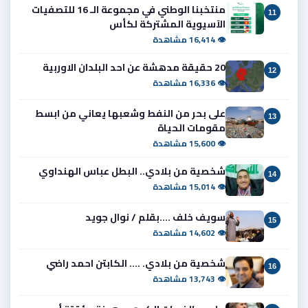
منتخبنا الوطني في مجموعة الـ 16 للتصفيات
11
الآسيوية المشتركة لكأس
👁 16,414 مشاهدة
20 حقيقة مدهشة عن احد البلدان الاوربية
12
👁 16,336 مشاهدة
على بحر من النفط وشعبها يعاني من ابسط
13
مقومات الحياة
👁 15,600 مشاهدة
شخصية من بلادي.. البطل عباس الهنداوي
14
👁 15,014 مشاهدة
سويف خلف ....بقلم / نوال جويد
15
👁 14,602 مشاهدة
شخصية من بلادي. .... الكابتن احمد راضي
16
👁 13,743 مشاهدة