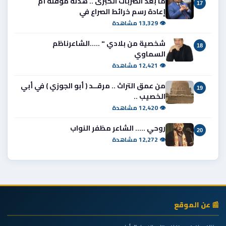
ما بعد الضربات الكبرى .. هدنة مؤقتة أم
17
إعادة رسم خرائط الصراع في
👁 13,329 مشاهدة
شخصية من بلادي " .....الشاعرناظم
18
السماوي
👁 12,421 مشاهدة
من عمق التراث .. مرقــد ( أبو الجوزي ) في أبي
19
الخصيب ..
👁 12,420 مشاهدة
روحي ..... الشاعر مظفر النواب
20
👁 12,272 مشاهدة
📰 عن الموقع