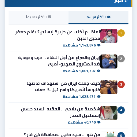
📡
أخبار
👁 الأكثر قراءة
💬 الأكثر تعليقاً
لماذا لم أكتب عن جزيرة إبستين؟ بقلم جعفر
1
محيي الدين
👁 1,143,876 مشاهدة
إيران والصراع من أجل البقاء .. حرب وجودية
2
ضد المشروع الصهيو-أمري
👁 1,061,797 مشاهدة
كيف جعلت ايران من استهداف قادتها
3
كابوساً لأمريكا واسرائيل..!! جعف
👁 1,028,471 مشاهدة
شخصية من بلادي .. الفقيه السيد حسين
4
إسماعيل الصدر
👁 40,740 مشاهدة
من هو ... سيد دخيل بمحافظة ذي قار ؟
5