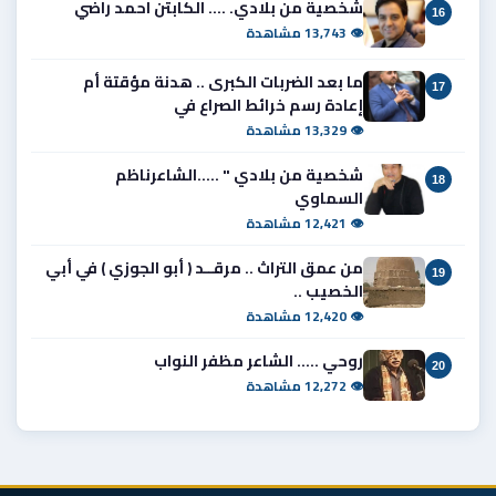
شخصية من بلادي. .... الكابتن احمد راضي
16
👁 13,743 مشاهدة
ما بعد الضربات الكبرى .. هدنة مؤقتة أم
17
إعادة رسم خرائط الصراع في
👁 13,329 مشاهدة
شخصية من بلادي " .....الشاعرناظم
18
السماوي
👁 12,421 مشاهدة
من عمق التراث .. مرقــد ( أبو الجوزي ) في أبي
19
الخصيب ..
👁 12,420 مشاهدة
روحي ..... الشاعر مظفر النواب
20
👁 12,272 مشاهدة