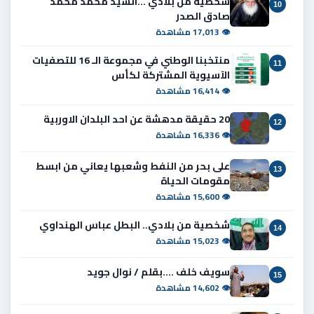
شخصية من بلادي ...السيد محمد محمد
10
صادق الصدر
👁 17,013 مشاهدة
منتخبنا الوطني في مجموعة الـ 16 للتصفيات
11
الآسيوية المشتركة لكأس
👁 16,414 مشاهدة
20 حقيقة مدهشة عن احد البلدان الاوربية
12
👁 16,336 مشاهدة
على بحر من النفط وشعبها يعاني من ابسط
13
مقومات الحياة
👁 15,600 مشاهدة
شخصية من بلادي.. البطل عباس الهنداوي
14
👁 15,023 مشاهدة
سويف خلف ....بقلم / نوال جويد
15
👁 14,602 مشاهدة