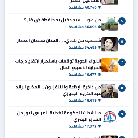
إسماعيل الصدر
👁 40,740 مشاهدة
من هو ... سيد دخيل بمحافظة ذي قار ؟
5
👁 36,096 مشاهدة
شخصية من بلادي. ... الفنان قحطان العطار
6
👁 34,489 مشاهدة
الانواء الجوية توقعات باستمرار ارتفاع درجات
7
الحرارة الاسبوع الحال
👁 19,677 مشاهدة
من ذاكرة الإذاعة وا لتلفزيون ...المذيع الرائد
8
عبد الكريم الجبوري
👁 18,619 مشاهدة
مناشدات للحكومة تغطية المرسى نيوز من
9
الشارع البصري
👁 17,372 مشاهدة