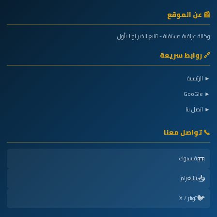
📰 عن الموقع
وكالة عراقية مستقلة - تتابع الخبر اولاً بأول
🔗 روابط سريعة
► الرئيسية
► GooGle
► اتصل بنا
📞 تواصل معنا
📼
فيسبوك
📥
تيليغرام
🐦
تويتر / X