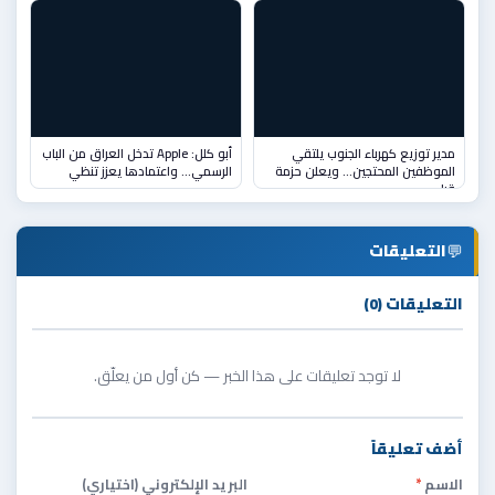
مدير توزيع كهرباء الجنوب يلتقي
أبو كلل: Apple تدخل العراق من الباب
الموظفين المحتجين… ويعلن حزمة
الرسمي... واعتمادها يعزز تنظي
قرا
💬
التعليقات
التعليقات (0)
لا توجد تعليقات على هذا الخبر — كن أول من يعلّق.
أضف تعليقاً
الاسم
*
البريد الإلكتروني (اختياري)