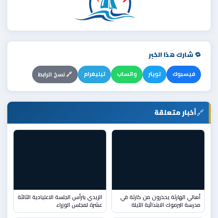
🔁 شارك هذا الخبر
فيسبوك
تويتر
واتساب
تيليغرام
🔗 نسخ الرابط
🔗
أخبار متعلقة
أهالي الهارثة يحذرون من كارثة في
الزيدي يترأس الجلسة الاعتيادية الثالثة
مدرسة اليرموك الابتدائية الآيلة
عشرة لمجلس الوزراء