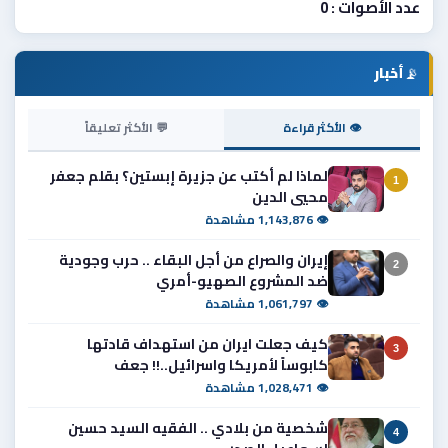
عدد الأصوات : 0
📡
أخبار
👁 الأكثر قراءة
💬 الأكثر تعليقاً
لماذا لم أكتب عن جزيرة إبستين؟ بقلم جعفر
1
محيي الدين
👁 1,143,876 مشاهدة
إيران والصراع من أجل البقاء .. حرب وجودية
2
ضد المشروع الصهيو-أمري
👁 1,061,797 مشاهدة
كيف جعلت ايران من استهداف قادتها
3
كابوساً لأمريكا واسرائيل..!! جعف
👁 1,028,471 مشاهدة
شخصية من بلادي .. الفقيه السيد حسين
4