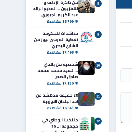
من ذاكرة الإذاعة وا
8
لتلفزيون ...المذيع الرائد
عبد الكريم الجبوري
👁 18,799 مشاهدة
مناشدات للحكومة
9
تغطية المرسى نيوز من
الشارع البصري
👁 17,498 مشاهدة
شخصية من بلادي
10
...السيد محمد محمد
صادق الصدر
👁 17,130 مشاهدة
20 حقيقة مدهشة عن
11
احد البلدان الاوربية
👁 16,543 مشاهدة
منتخبنا الوطني في
12
مجموعة الـ 16