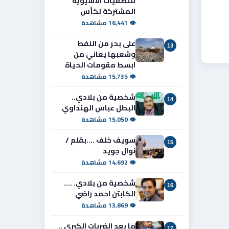
للتصفيات الآسيوية
المشتركة لكأس
👁 16,441 مشاهدة
على بحر من النفط
13
وشعبها يعاني من
ابسط مقومات الحياة
👁 15,735 مشاهدة
شخصية من بلادي..
14
البطل عباس الهنداوي
👁 15,050 مشاهدة
سويف خلف ....بقلم /
15
نوال جويد
👁 14,692 مشاهدة
شخصية من بلادي. ....
16
الكابتن احمد راضي
👁 13,869 مشاهدة
ما بعد الضربات الكبرى ..
17