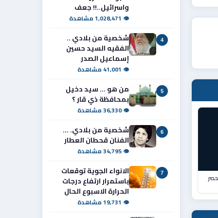
واسرائيل..!! جعف
👁 1,028,471 مشاهدة
شخصية من بلادي ..
4
الفقيه السيد حسين
إسماعيل الصدر
👁 41,001 مشاهدة
من هو ... سيد دخيل
5
بمحافظة ذي قار ؟
👁 36,330 مشاهدة
شخصية من بلادي. ...
6
الفنان قحطان العطار
👁 34,795 مشاهدة
الانواء الجوية توقعات
7
ؤكد دعمه لحصر
باستمرار ارتفاع درجات
الحرارة الاسبوع الحال
👁 19,731 مشاهدة