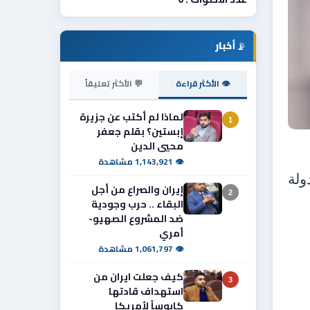
📡
أخبار
👁 الأكثر قراءة
💬 الأكثر تعليقاً
لماذا لم أكتب عن جزيرة
1
إبستين؟ بقلم جعفر
محيي الدين
👁 1,143,921 مشاهدة
ولة
إيران والصراع من أجل
2
البقاء .. حرب وجودية
ضد المشروع الصهيو-
أمري
👁 1,061,797 مشاهدة
كيف جعلت ايران من
3
استهداف قادتها
كابوساً لأمريكا