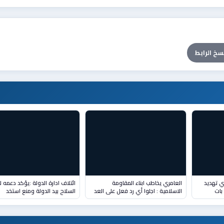
سخ الرابط
اي تهديد
العامري يخاطب ابناء المقاومة
ائتلاف ادارة الدولة :ي
بات
الاسلامية : اجلوا أي رد فعل على العد
السلاح بيد الدولة ومنع استخد