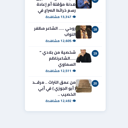
هدنة مؤقتة أم إعادة
رسم خرائط الصراع في
👁 13,347 مشاهدة
روحي ..... الشاعر مظفر
18
النواب
👁 12,605 مشاهدة
شخصية من بلادي "
19
.....الشاعرناظم
السماوي
👁 12,511 مشاهدة
من عمق التراث .. مرقــد
20
( أبو الجوزي ) في أبي
الخصيب ..
👁 12,492 مشاهدة