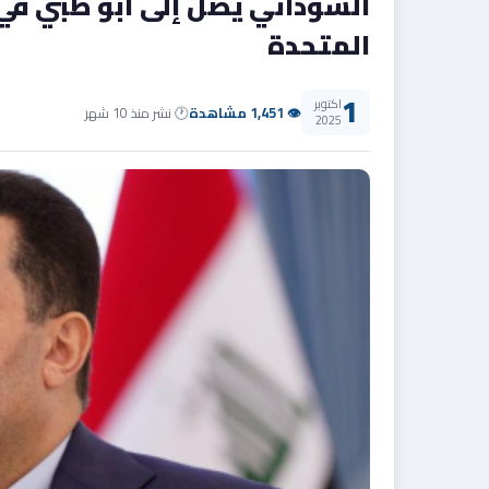
السوداني يصل إلى أبو ظبي في ز
المتحدة
1
اكتوبر
👁 1,451 مشاهدة
🕐 نشر منذ 10 شهر
2025