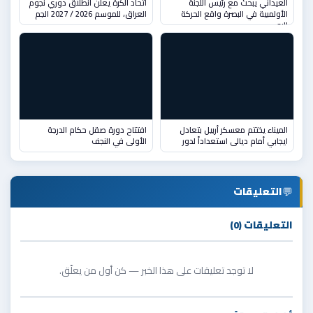
العيداني يبحث مع رئيس اللجنة
اتحاد الكرة يعلن انطلاق دوري نجوم
الأولمبية في البصرة واقع الحركة
العراق، للموسم 2026 / 2027 الجم
الري
الميناء يختتم معسكر أربيل بتعادل
افتتاح دورة صقل حكام الدرجة
ايجابي أمام ديالى استعداداً لدور
الأولى في النجف
💬
التعليقات
التعليقات (0)
لا توجد تعليقات على هذا الخبر — كن أول من يعلّق.