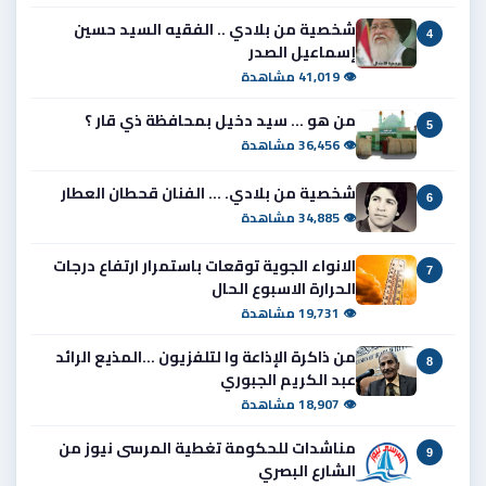
شخصية من بلادي .. الفقيه السيد حسين
4
إسماعيل الصدر
👁 41,019 مشاهدة
من هو ... سيد دخيل بمحافظة ذي قار ؟
5
👁 36,456 مشاهدة
شخصية من بلادي. ... الفنان قحطان العطار
6
👁 34,885 مشاهدة
الانواء الجوية توقعات باستمرار ارتفاع درجات
7
الحرارة الاسبوع الحال
👁 19,731 مشاهدة
من ذاكرة الإذاعة وا لتلفزيون ...المذيع الرائد
8
عبد الكريم الجبوري
👁 18,907 مشاهدة
مناشدات للحكومة تغطية المرسى نيوز من
9
الشارع البصري