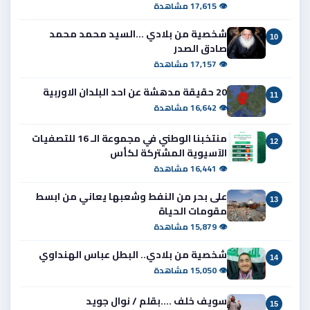
👁 17,615 مشاهدة
شخصية من بلادي ...السيد محمد محمد
10
صادق الصدر
👁 17,157 مشاهدة
20 حقيقة مدهشة عن احد البلدان الاوربية
11
👁 16,642 مشاهدة
منتخبنا الوطني في مجموعة الـ 16 للتصفيات
12
الآسيوية المشتركة لكأس
👁 16,441 مشاهدة
على بحر من النفط وشعبها يعاني من ابسط
13
مقومات الحياة
👁 15,879 مشاهدة
شخصية من بلادي.. البطل عباس الهنداوي
14
👁 15,050 مشاهدة
سويف خلف ....بقلم / نوال جويد
15