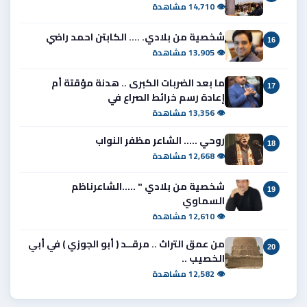
👁 14,710 مشاهدة
شخصية من بلادي. .... الكابتن احمد راضي
16
👁 13,905 مشاهدة
ما بعد الضربات الكبرى .. هدنة مؤقتة أم
17
إعادة رسم خرائط الصراع في
👁 13,356 مشاهدة
روحي ..... الشاعر مظفر النواب
18
👁 12,668 مشاهدة
شخصية من بلادي " .....الشاعرناظم
19
السماوي
👁 12,610 مشاهدة
من عمق التراث .. مرقــد ( أبو الجوزي ) في أبي
20
الخصيب ..
👁 12,582 مشاهدة