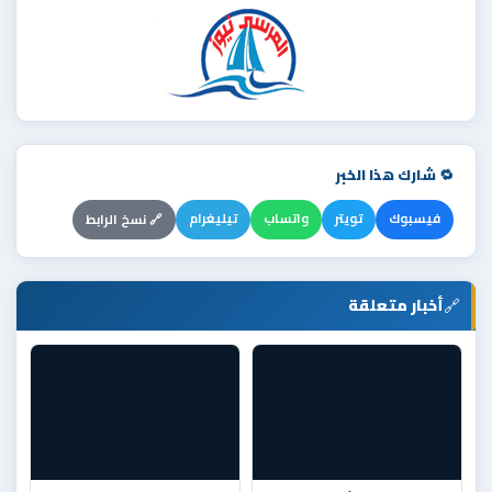
🔁 شارك هذا الخبر
فيسبوك
تويتر
واتساب
تيليغرام
🔗 نسخ الرابط
🔗
أخبار متعلقة