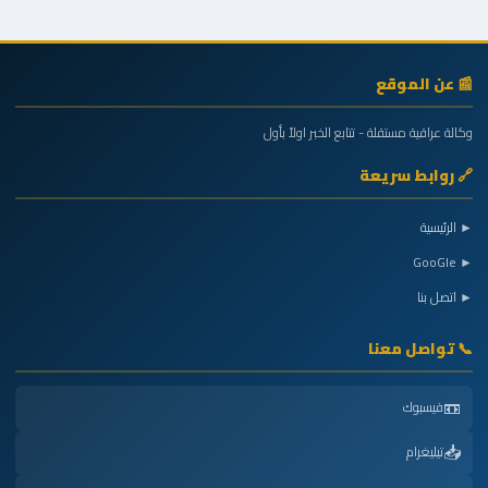
📰 عن الموقع
وكالة عراقية مستقلة - تتابع الخبر اولاً بأول
🔗 روابط سريعة
► الرئيسية
► GooGle
► اتصل بنا
📞 تواصل معنا
📼
فيسبوك
📥
تيليغرام