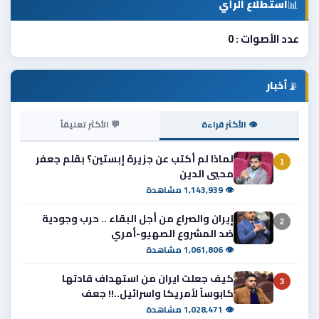
📊
استطلاع الرأي
عدد الأصوات : 0
📡
أخبار
👁 الأكثر قراءة
💬 الأكثر تعليقاً
لماذا لم أكتب عن جزيرة إبستين؟ بقلم جعفر
1
محيي الدين
👁 1,143,939 مشاهدة
إيران والصراع من أجل البقاء .. حرب وجودية
2
ضد المشروع الصهيو-أمري
👁 1,061,806 مشاهدة
كيف جعلت ايران من استهداف قادتها
3
كابوساً لأمريكا واسرائيل..!! جعف
👁 1,028,471 مشاهدة