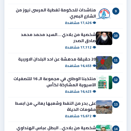
مناشدات للحكومة تغطية المرسى نيوز من
9
الشارع البصري
👁 17,426 مشاهدة
شخصية من بلادي ...السيد محمد محمد
10
صادق الصدر
👁 17,112 مشاهدة
20 حقيقة مدهشة عن احد البلدان الاوربية
11
👁 16,453 مشاهدة
منتخبنا الوطني في مجموعة الـ 16 للتصفيات
12
الآسيوية المشتركة لكأس
👁 16,423 مشاهدة
على بحر من النفط وشعبها يعاني من ابسط
13
مقومات الحياة
👁 15,672 مشاهدة
شخصية من بلادي.. البطل عباس الهنداوي
14