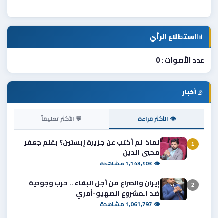
📊
استطلاع الرأي
عدد الأصوات : 0
📡
أخبار
👁 الأكثر قراءة
💬 الأكثر تعليقاً
لماذا لم أكتب عن جزيرة إبستين؟ بقلم جعفر
1
محيي الدين
👁 1,143,903 مشاهدة
إيران والصراع من أجل البقاء .. حرب وجودية
2
ضد المشروع الصهيو-أمري
👁 1,061,797 مشاهدة