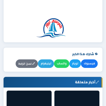
🔁 شارك هذا الخبر
فيسبوك
تويتر
واتساب
تيليغرام
🔗 نسخ الرابط
🔗
أخبار متعلقة