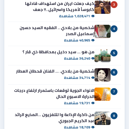
كيف جعلت ايران من استهداف قادتها
3
كابوساً لأمريكا واسرائيل..!! جعف
👁 1,028,471 مشاهدة
شخصية من بلادي .. الفقيه السيد حسين
4
إسماعيل الصدر
👁 40,965 مشاهدة
من هو ... سيد دخيل بمحافظة ذي قار ؟
5
👁 36,240 مشاهدة
شخصية من بلادي. ... الفنان قحطان العطار
6
👁 34,714 مشاهدة
الانواء الجوية توقعات باستمرار ارتفاع درجات
7
الحرارة الاسبوع الحال
👁 19,731 مشاهدة
من ذاكرة الإذاعة وا لتلفزيون ...المذيع الرائد
8
عبد الكريم الجبوري
👁 18,709 مشاهدة