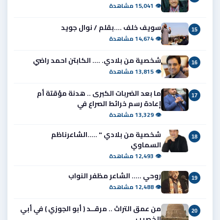
👁 15,041 مشاهدة
سويف خلف ....بقلم / نوال جويد
15
👁 14,674 مشاهدة
شخصية من بلادي. .... الكابتن احمد راضي
16
👁 13,815 مشاهدة
ما بعد الضربات الكبرى .. هدنة مؤقتة أم
17
إعادة رسم خرائط الصراع في
👁 13,329 مشاهدة
شخصية من بلادي " .....الشاعرناظم
18
السماوي
👁 12,493 مشاهدة
روحي ..... الشاعر مظفر النواب
19
👁 12,488 مشاهدة
من عمق التراث .. مرقــد ( أبو الجوزي ) في أبي
20
الخصيب ..