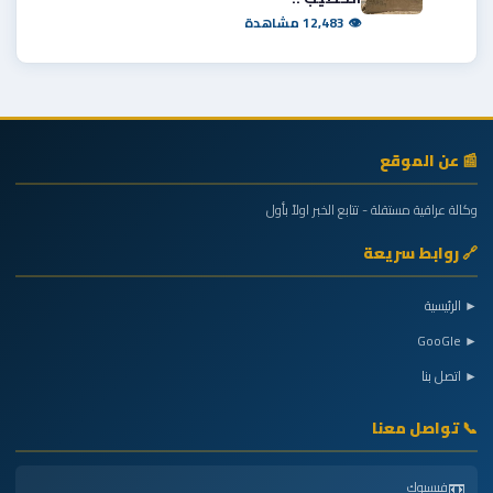
👁 12,483 مشاهدة
📰 عن الموقع
وكالة عراقية مستقلة - تتابع الخبر اولاً بأول
🔗 روابط سريعة
► الرئيسية
► GooGle
► اتصل بنا
📞 تواصل معنا
📼
فيسبوك