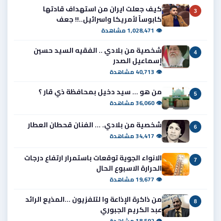
كيف جعلت ايران من استهداف قادتها
3
كابوساً لأمريكا واسرائيل..!! جعف
👁 1,028,471 مشاهدة
شخصية من بلادي .. الفقيه السيد حسين
4
إسماعيل الصدر
👁 40,713 مشاهدة
من هو ... سيد دخيل بمحافظة ذي قار ؟
5
👁 36,060 مشاهدة
شخصية من بلادي. ... الفنان قحطان العطار
6
👁 34,417 مشاهدة
الانواء الجوية توقعات باستمرار ارتفاع درجات
7
الحرارة الاسبوع الحال
👁 19,677 مشاهدة
من ذاكرة الإذاعة وا لتلفزيون ...المذيع الرائد
8
عبد الكريم الجبوري
👁 18,592 مشاهدة