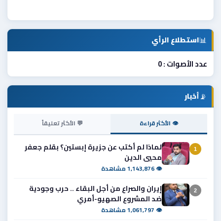
📊
استطلاع الرأي
عدد الأصوات : 0
📡
أخبار
👁 الأكثر قراءة
💬 الأكثر تعليقاً
لماذا لم أكتب عن جزيرة إبستين؟ بقلم جعفر
1
محيي الدين
👁 1,143,876 مشاهدة
إيران والصراع من أجل البقاء .. حرب وجودية
2
ضد المشروع الصهيو-أمري
👁 1,061,797 مشاهدة