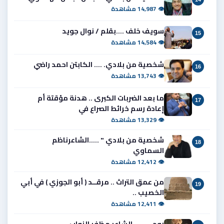
👁 14,987 مشاهدة
سويف خلف ....بقلم / نوال جويد
15
👁 14,584 مشاهدة
شخصية من بلادي. .... الكابتن احمد راضي
16
👁 13,743 مشاهدة
ما بعد الضربات الكبرى .. هدنة مؤقتة أم
17
إعادة رسم خرائط الصراع في
👁 13,329 مشاهدة
شخصية من بلادي " .....الشاعرناظم
18
السماوي
👁 12,412 مشاهدة
من عمق التراث .. مرقــد ( أبو الجوزي ) في أبي
19
الخصيب ..
👁 12,411 مشاهدة
روحي ..... الشاعر مظفر النواب