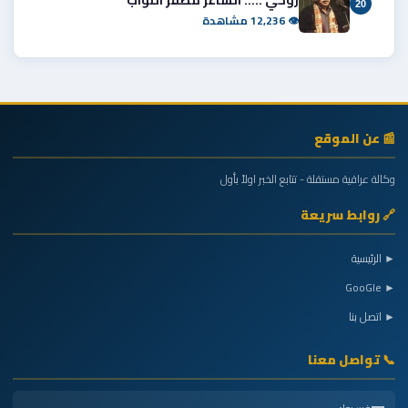
20
👁 12,236 مشاهدة
📰 عن الموقع
وكالة عراقية مستقلة - تتابع الخبر اولاً بأول
🔗 روابط سريعة
► الرئيسية
► GooGle
► اتصل بنا
📞 تواصل معنا