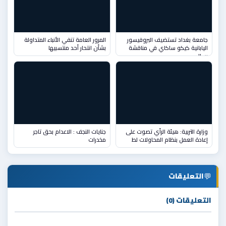
جامعة بغداد تستضيف البروفيسور
المرور العامة تنفي الأنباء المتداولة
اليابانية كيكو ساكاي في مناقشة
بشأن انتحار أحد منتسبيها
رسال
وزارة التربية: هيئة الرأي تصوت على
جنايات النجف : الاعدام بحق تاجر
إعادة العمل بنظام المحاولات لط
مخدرات
💬
التعليقات
التعليقات (0)