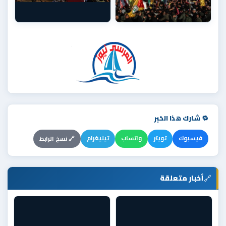
🔁 شارك هذا الخبر
فيسبوك
تويتر
واتساب
تيليغرام
🔗 نسخ الرابط
🔗
أخبار متعلقة