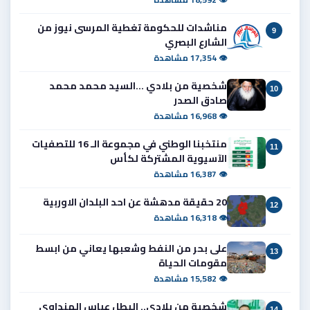
مناشدات للحكومة تغطية المرسى نيوز من
9
الشارع البصري
👁 17,354 مشاهدة
شخصية من بلادي ...السيد محمد محمد
10
صادق الصدر
👁 16,968 مشاهدة
منتخبنا الوطني في مجموعة الـ 16 للتصفيات
11
الآسيوية المشتركة لكأس
👁 16,387 مشاهدة
20 حقيقة مدهشة عن احد البلدان الاوربية
12
👁 16,318 مشاهدة
على بحر من النفط وشعبها يعاني من ابسط
13
مقومات الحياة
👁 15,582 مشاهدة
شخصية من بلادي.. البطل عباس الهنداوي
14