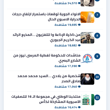
👁 34,570 مشاهدة
الانواء الجوية توقعات باستمرار ارتفاع درجات
7
الحرارة الاسبوع الحال
👁 19,695 مشاهدة
من ذاكرة الإذاعة وا لتلفزيون ...المذيع الرائد
8
عبد الكريم الجبوري
👁 18,682 مشاهدة
مناشدات للحكومة تغطية المرسى نيوز من
9
الشارع البصري
👁 17,390 مشاهدة
شخصية من بلادي ...السيد محمد محمد
10
صادق الصدر
👁 17,040 مشاهدة
منتخبنا الوطني في مجموعة الـ 16 للتصفيات
11
الآسيوية المشتركة لكأس
👁 16,414 مشاهدة