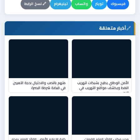
فيسبوك
تويتر
واتساب
تيليغرام
🔗 نسخ الرابط
🔗
أخبار متعلقة
الأمن الوطني يطيح بشبكات لتهريب
متهم بالنصب والاحتيال بحجة التعيين
النفط ويكشف مواقع التهريب في
في قبضة شرطة البصرة
البص
مدير مكتب القائد العام للقوات
خلية الإعلام الأمني: القائد العام يوجه