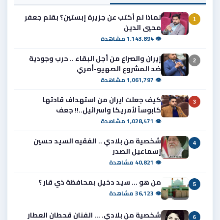
لماذا لم أكتب عن جزيرة إبستين؟ بقلم جعفر
1
محيي الدين
👁 1,143,894 مشاهدة
إيران والصراع من أجل البقاء .. حرب وجودية
2
ضد المشروع الصهيو-أمري
👁 1,061,797 مشاهدة
كيف جعلت ايران من استهداف قادتها
3
كابوساً لأمريكا واسرائيل..!! جعف
👁 1,028,471 مشاهدة
شخصية من بلادي .. الفقيه السيد حسين
4
إسماعيل الصدر
👁 40,821 مشاهدة
من هو ... سيد دخيل بمحافظة ذي قار ؟
5
👁 36,123 مشاهدة
شخصية من بلادي. ... الفنان قحطان العطار
6