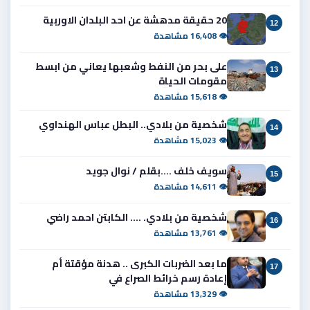
20 حقيقة مدهشة عن احد البلدان الاوربية
12
👁 16,408 مشاهدة
على بحر من النفط وشعبها يعاني من ابسط
13
مقومات الحياة
👁 15,618 مشاهدة
شخصية من بلادي.. البطل عباس الهنداوي
14
👁 15,023 مشاهدة
سويف خلف ....بقلم / نوال جويد
15
👁 14,611 مشاهدة
شخصية من بلادي. .... الكابتن احمد راضي
16
👁 13,761 مشاهدة
ما بعد الضربات الكبرى .. هدنة مؤقتة أم
17
إعادة رسم خرائط الصراع في
👁 13,329 مشاهدة