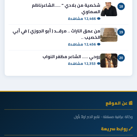
شخصية من بلادي " .....الشاعرناظم
18
السماوي
👁 12,466 مشاهدة
من عمق التراث .. مرقــد ( أبو الجوزي ) في أبي
19
الخصيب ..
👁 12,456 مشاهدة
روحي ..... الشاعر مظفر النواب
20
👁 12,353 مشاهدة
📰 عن الموقع
وكالة عراقية مستقلة - تتابع الخبر اولاً بأول
🔗 روابط سريعة