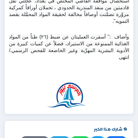
استحصال موافقة القاضي المختص في بغداد، عجلتَي نقل 
قادمتين من منفذ المنذرية الحدودي ، تحملان أوراقاً كمركية 
مزوَّرة تضمَّنت أوصافاً مخالفة لحقيقة المواد المحمَّلة بقصد 
التمويه".
وأضاف  :" أسفرت العمليتان عن ضبط (٢٦) طناً من المواد 
الغذائية الممنوعة من الاستيراد، فضلاً عن كميات كبيرة من 
الأدوية البشرية المهرَّبة وغير الخاضعة للفحص الرسمي./ 
انتهى 
🔁 شارك هذا الخبر