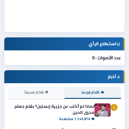
📊
استطلاع الرأي
عدد الأصوات : 0
📡
أخبار
👁 الأكثر قراءة
💬 الأكثر تعليقاً
لماذا لم أكتب عن جزيرة إبستين؟ بقلم جعفر
1
محيي الدين
👁 1,143,876 مشاهدة