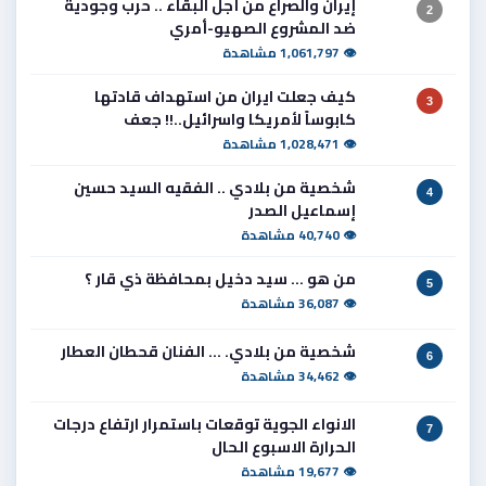
إيران والصراع من أجل البقاء .. حرب وجودية
2
ضد المشروع الصهيو-أمري
👁 1,061,797 مشاهدة
كيف جعلت ايران من استهداف قادتها
3
كابوساً لأمريكا واسرائيل..!! جعف
👁 1,028,471 مشاهدة
شخصية من بلادي .. الفقيه السيد حسين
4
إسماعيل الصدر
👁 40,740 مشاهدة
من هو ... سيد دخيل بمحافظة ذي قار ؟
5
👁 36,087 مشاهدة
شخصية من بلادي. ... الفنان قحطان العطار
6
👁 34,462 مشاهدة
الانواء الجوية توقعات باستمرار ارتفاع درجات
7
الحرارة الاسبوع الحال
👁 19,677 مشاهدة