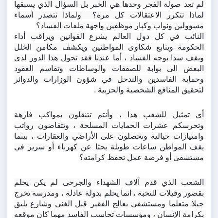
لم تعد صولة الفجر وحدها هي الخبر بل السؤال الذي يسبقها 
لماذا تتكرر الاعتقالات كل مرة؟  ولماذا تتصدر أسماء 
مسؤولين ونواب وكبار موظفين واجهة ملفات الفساد؟
النائب في كل دول العالم يشرع القوانين ويراقب أداء 
الحكومة ويتابع شكاوى المواطنين ويكشف مكامن الخلل 
ويقف سدا بوجه الفساد ، أما عندنا فقد تحول هذا الدور لدى 
البعض الى بوابة للصفقات والوساطات وتقاسم العقود 
وحماية الفاسدين والتدخل في شؤون الوزارات والدوائر 
لتحقيق المنافع الشخصية والحزبية .
أي تمثيل للشعب هذا ، وأنتم تتنقلون بمواكب فارهة 
وتحرسكم عشرات الحمايات المسلحة ، وتتقاضون رواتب 
وامتيازات خيالية وتحصلون على الأراضي والعقارات ، بينما 
يقف المواطن ساعات طويلة بحثا عن كهرباء أو سرير في 
مستشفى أو فرصة عمل تحفظ كرامته؟
الشعب الذي قدم آلاف الشهداء والجرحى لم يكن يحلم 
بقصور وفيلات للنخبة ، انما يحلم بدولة عادلة ، ومدرسة تخرج 
جيلا متعلما ومستشفى يعالج الفقير قبل الغني وشارع يليق 
بكرامة الإنسان ، ومؤسسات تحاسب الفاسد مهما كان موقعه 