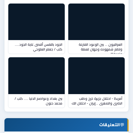
العراقيون … بين الوعود الفارغة
الجود بالنفس أقصى غاية الجود…..
ولطم شمهوده وجهان لعملة
كتب / جعفر العلوجي
واحدة!!!
أمريكا - احتلال جزيرة خرج وطنب
بين بغداد وعواصم الدنيا ….. كتب /
الكبرى والصغرى …إيران - احتلال الك
محمد حنون
💬
التعليقات