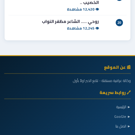
الخصيب ..
👁 12,420 مشاهدة
روحي ..... الشاعر مظفر النواب
20
👁 12,245 مشاهدة
📰 عن الموقع
وكالة عراقية مستقلة - تتابع الخبر اولاً بأول
🔗 روابط سريعة
► الرئيسية
► GooGle
► اتصل بنا