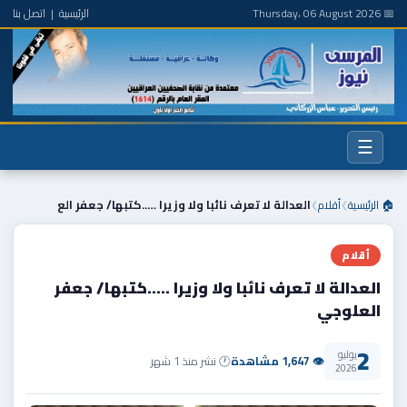
📅 Thursday، 06 August 2026
الرئيسية
|
اتصل بنا
☰
🏠 الرئيسية
أقلام
العدالة لا تعرف نائبا ولا وزيرا …..كتبها/ جعفر الع
❯
❯
أقلام
العدالة لا تعرف نائبا ولا وزيرا …..كتبها/ جعفر
العلوجي
2
يوليو
👁 1,647 مشاهدة
🕐 نشر منذ 1 شهر
2026