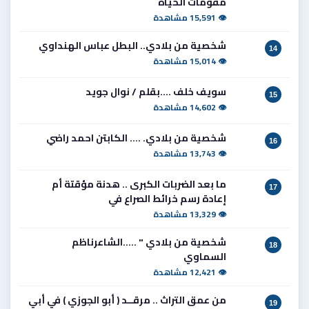
مقومات الحياة
👁 15,591 مشاهدة
شخصية من بلادي.. البطل عباس الهنداوي
14
👁 15,014 مشاهدة
سويف خلف ....بقلم / نوال جويد
15
👁 14,602 مشاهدة
شخصية من بلادي. .... الكابتن احمد راضي
16
👁 13,743 مشاهدة
ما بعد الضربات الكبرى .. هدنة مؤقتة أم
17
إعادة رسم خرائط الصراع في
👁 13,329 مشاهدة
شخصية من بلادي " .....الشاعرناظم
18
السماوي
👁 12,421 مشاهدة
من عمق التراث .. مرقــد ( أبو الجوزي ) في أبي
19