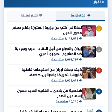
📡
أخبار
👁 الأكثر قراءة
💬 الأكثر تعليقاً
لماذا لم أكتب عن جزيرة إبستين؟ بقلم جعفر
1
محيي الدين
👁 1,143,876 مشاهدة
إيران والصراع من أجل البقاء .. حرب وجودية
2
ضد المشروع الصهيو-أمري
👁 1,061,797 مشاهدة
كيف جعلت ايران من استهداف قادتها
3
كابوساً لأمريكا واسرائيل..!! جعف
👁 1,028,471 مشاهدة
شخصية من بلادي .. الفقيه السيد حسين
4
إسماعيل الصدر
👁 40,740 مشاهدة
من هو ... سيد دخيل بمحافظة ذي قار ؟