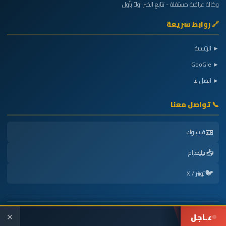
وكالة عراقية مستقلة - تتابع الخبر اولاً بأول
🔗 روابط سريعة
► الرئيسية
► GooGle
► اتصل بنا
📞 تواصل معنا
📼
فيسبوك
📥
تيليغرام
🐦
تويتر / X
عـاجل
Powered by
شركة الجنوب هوست
| جميع الحقوق محفوظة © 2026
✕