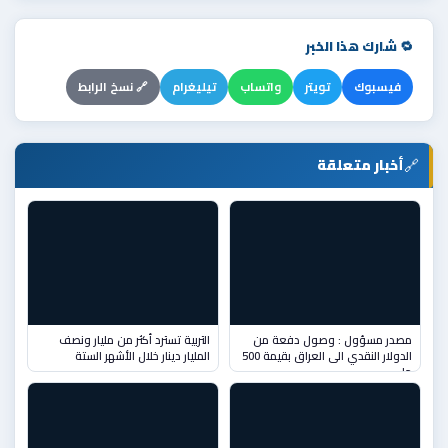
🔁 شارك هذا الخبر
فيسبوك
تويتر
واتساب
تيليغرام
🔗 نسخ الرابط
🔗
أخبار متعلقة
مصدر مسؤول : وصول دفعة من
التربية تسترد أكثر من مليار ونصف
الدولار النقدي الى العراق بقيمة 500
المليار دينار خلال الأشهر الستة
ملي