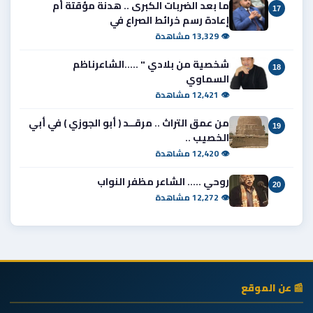
ما بعد الضربات الكبرى .. هدنة مؤقتة أم
17
إعادة رسم خرائط الصراع في
👁 13,329 مشاهدة
شخصية من بلادي " .....الشاعرناظم
18
السماوي
👁 12,421 مشاهدة
من عمق التراث .. مرقــد ( أبو الجوزي ) في أبي
19
الخصيب ..
👁 12,420 مشاهدة
روحي ..... الشاعر مظفر النواب
20
👁 12,272 مشاهدة
📰 عن الموقع