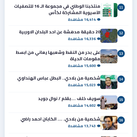
منتخبنا الوطني في مجموعة الـ 16 للتصفيات
11
الآسيوية المشتركة لكأس
👁 16,414 مشاهدة
20 حقيقة مدهشة عن احد البلدان الاوربية
12
👁 16,336 مشاهدة
على بحر من النفط وشعبها يعاني من ابسط
13
مقومات الحياة
👁 15,600 مشاهدة
شخصية من بلادي.. البطل عباس الهنداوي
14
👁 15,023 مشاهدة
سويف خلف ....بقلم / نوال جويد
15
👁 14,602 مشاهدة
شخصية من بلادي. .... الكابتن احمد راضي
16
👁 13,743 مشاهدة