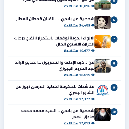
5
👁 36,096 مشاهدة
شخصية من بلادي. ... الفنان قحطان العطار
6
👁 34,489 مشاهدة
الانواء الجوية توقعات باستمرار ارتفاع درجات
7
الحرارة الاسبوع الحال
👁 19,677 مشاهدة
من ذاكرة الإذاعة وا لتلفزيون ...المذيع الرائد
8
عبد الكريم الجبوري
👁 18,619 مشاهدة
مناشدات للحكومة تغطية المرسى نيوز من
9
الشارع البصري
👁 17,372 مشاهدة
شخصية من بلادي ...السيد محمد محمد
10
صادق الصدر
👁 17,013 مشاهدة