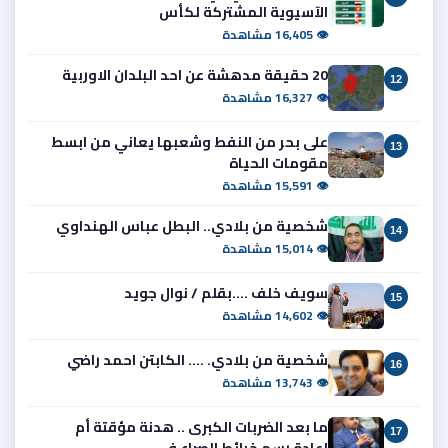
الآسيوية المشتركة لكأس
👁 16,405 مشاهدة
20 حقيقة مدهشة عن احد البلدان الاوربية
12
👁 16,327 مشاهدة
على بحر من النفط وشعبها يعاني من ابسط
13
مقومات الحياة
👁 15,591 مشاهدة
شخصية من بلادي.. البطل عباس الهنداوي
14
👁 15,014 مشاهدة
سويف خلف ....بقلم / نوال جويد
15
👁 14,602 مشاهدة
شخصية من بلادي. .... الكابتن احمد راضي
16
👁 13,743 مشاهدة
ما بعد الضربات الكبرى .. هدنة مؤقتة أم
17
إعادة رسم خرائط الصراع في