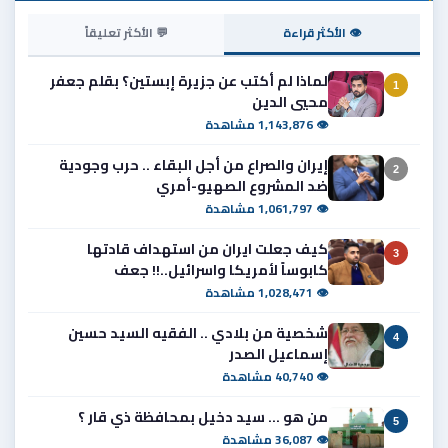
👁 الأكثر قراءة
💬 الأكثر تعليقاً
لماذا لم أكتب عن جزيرة إبستين؟ بقلم جعفر
1
محيي الدين
👁 1,143,876 مشاهدة
إيران والصراع من أجل البقاء .. حرب وجودية
2
ضد المشروع الصهيو-أمري
👁 1,061,797 مشاهدة
كيف جعلت ايران من استهداف قادتها
3
كابوساً لأمريكا واسرائيل..!! جعف
👁 1,028,471 مشاهدة
شخصية من بلادي .. الفقيه السيد حسين
4
إسماعيل الصدر
👁 40,740 مشاهدة
من هو ... سيد دخيل بمحافظة ذي قار ؟
5
👁 36,087 مشاهدة