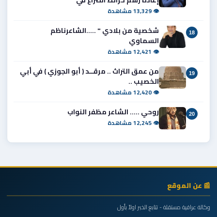
👁 13,329 مشاهدة
شخصية من بلادي " .....الشاعرناظم
18
السماوي
👁 12,421 مشاهدة
من عمق التراث .. مرقــد ( أبو الجوزي ) في أبي
19
الخصيب ..
👁 12,420 مشاهدة
روحي ..... الشاعر مظفر النواب
20
👁 12,245 مشاهدة
📰 عن الموقع
وكالة عراقية مستقلة - تتابع الخبر اولاً بأول