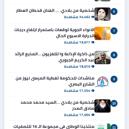
شخصية من بلادي. ... الفنان قحطان العطار
6
👁 34,462 مشاهدة
الانواء الجوية توقعات باستمرار ارتفاع درجات
7
الحرارة الاسبوع الحال
👁 19,677 مشاهدة
من ذاكرة الإذاعة وا لتلفزيون ...المذيع الرائد
8
عبد الكريم الجبوري
👁 18,610 مشاهدة
مناشدات للحكومة تغطية المرسى نيوز من
9
الشارع البصري
👁 17,354 مشاهدة
شخصية من بلادي ...السيد محمد محمد
10
صادق الصدر
👁 17,004 مشاهدة
منتخبنا الوطني في مجموعة الـ 16 للتصفيات
11