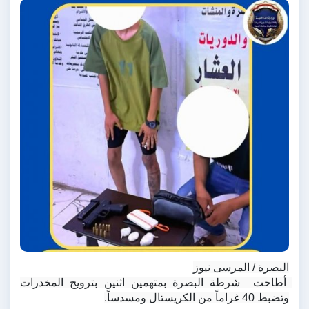
البصرة / المرسى نيوز
 أطاحت  شرطة البصرة بمتهمين اثنين بترويج المخدرات 
وتضبط 40 غراماً من الكريستال ومسدساً.