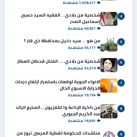
👁 1,028,471 مشاهدة
شخصية من بلادي .. الفقيه السيد حسين
4
إسماعيل الصدر
👁 40,821 مشاهدة
من هو ... سيد دخيل بمحافظة ذي قار ؟
5
👁 36,177 مشاهدة
شخصية من بلادي. ... الفنان قحطان العطار
6
👁 34,579 مشاهدة
الانواء الجوية توقعات باستمرار ارتفاع درجات
7
الحرارة الاسبوع الحال
👁 19,704 مشاهدة
من ذاكرة الإذاعة وا لتلفزيون ...المذيع الرائد
8
عبد الكريم الجبوري
👁 18,691 مشاهدة
مناشدات للحكومة تغطية المرسى نيوز من
9