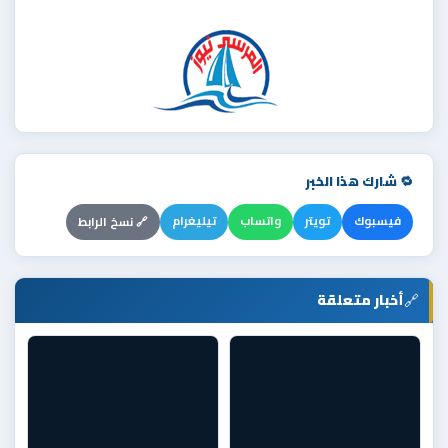
🔁 شارك هذا الخبر
فيسبوك
تويتر
واتساب
تيليغرام
🔗 نسخ الرابط
🔗
أخبار متعلقة