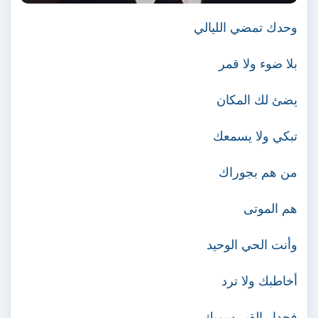
وحدك تمضي الليالي
بلا ضوء ولا قمر
يضئ لك المكان
تبكي ولا يسمعك
من هم بجوراك
هم الموتى
وأنت الحي الوحيد
أخاطبك ولا ترد
فجدار القبر سميك