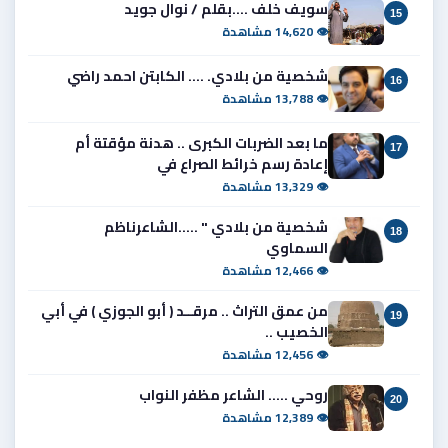
سويف خلف ....بقلم / نوال جويد
15
👁 14,620 مشاهدة
شخصية من بلادي. .... الكابتن احمد راضي
16
👁 13,788 مشاهدة
ما بعد الضربات الكبرى .. هدنة مؤقتة أم
17
إعادة رسم خرائط الصراع في
👁 13,329 مشاهدة
شخصية من بلادي " .....الشاعرناظم
18
السماوي
👁 12,466 مشاهدة
من عمق التراث .. مرقــد ( أبو الجوزي ) في أبي
19
الخصيب ..
👁 12,456 مشاهدة
روحي ..... الشاعر مظفر النواب
20
👁 12,389 مشاهدة