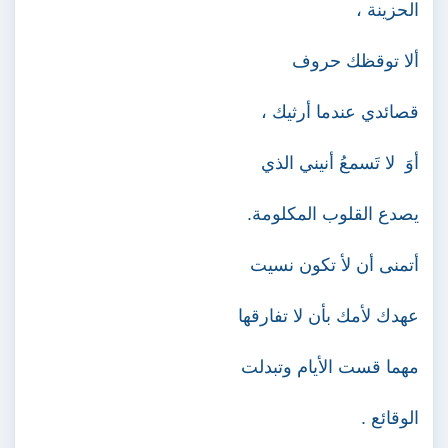
الحزينة ،
ألا توقظك حروف
قصائدي عندما أرثيك ،
أوَ
لا تَسمعُ أنيني الذي
يصدع القلوب المكلومة.
أتمنى أن لأ تكون نسيت
عهدك لأمك بأن لا تفارقها
مهما قست الأيام وتبدلت
الوقائع .