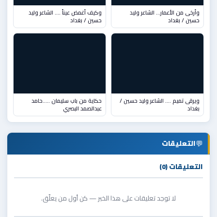
وأرخى من الأعمار... الشاعر وليد
وكيف أغمض عيناً …. الشاعر وليد
حسين / بغداد
حسين / بغداد
ويرقى تميم …. الشاعر وليد حسين /
حكاية من باب سليمان …..حامد
بغداد
عبدالصمد البصري
💬
التعليقات
التعليقات (0)
لا توجد تعليقات على هذا الخبر — كن أول من يعلّق.