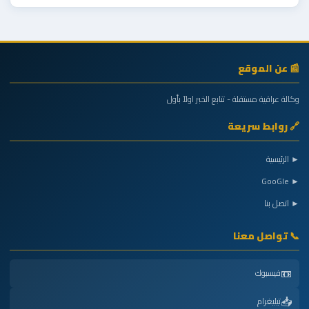
📰 عن الموقع
وكالة عراقية مستقلة - تتابع الخبر اولاً بأول
🔗 روابط سريعة
► الرئيسية
► GooGle
► اتصل بنا
📞 تواصل معنا
📼
فيسبوك
📥
تيليغرام