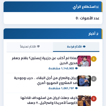
📊
استطلاع الرأي
عدد الأصوات : 0
📡
أخبار
👁 الأكثر قراءة
💬 الأكثر تعليقاً
لماذا لم أكتب عن جزيرة إبستين؟ بقلم جعفر
1
محيي الدين
👁 1,143,903 مشاهدة
إيران والصراع من أجل البقاء .. حرب وجودية
2
ضد المشروع الصهيو-أمري
👁 1,061,797 مشاهدة
كيف جعلت ايران من استهداف قادتها
3
كابوساً لأمريكا واسرائيل..!! جعف