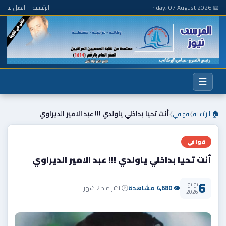
📅 Friday، 07 August 2026
الرئيسية
|
اتصل بنا
☰
🏠 الرئيسية
قوافي
أنت تحيا بداخلي ياولدي !!! عبد الامير الديراوي
❯
❯
قوافي
أنت تحيا بداخلي ياولدي !!! عبد الامير الديراوي
6
يونيو
👁 4,680 مشاهدة
🕐 نشر منذ 2 شهر
2026