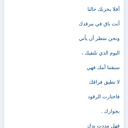
أفلا يحزنك حالنا
أنت باق في مرقدك
ونحن ننتظر أن يأتي
اليوم الذي نلتقيك ،
سبقتنا أمك فهي
لا تطيق فراقك
فاختارت الرقود
بجوارك .
فهل مددت يدك