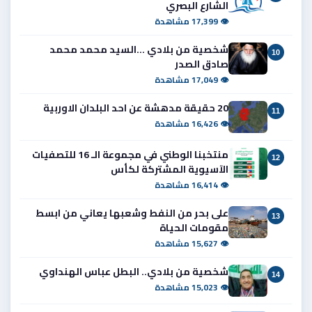
الشارع البصري
👁 17,399 مشاهدة
شخصية من بلادي ...السيد محمد محمد
10
صادق الصدر
👁 17,049 مشاهدة
20 حقيقة مدهشة عن احد البلدان الاوربية
11
👁 16,426 مشاهدة
منتخبنا الوطني في مجموعة الـ 16 للتصفيات
12
الآسيوية المشتركة لكأس
👁 16,414 مشاهدة
على بحر من النفط وشعبها يعاني من ابسط
13
مقومات الحياة
👁 15,627 مشاهدة
شخصية من بلادي.. البطل عباس الهنداوي
14
👁 15,023 مشاهدة