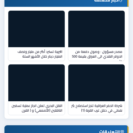
🔗
مصدر مسؤول : وصول دفعة من
التربية تسترد أكثر من مليار ونصف
الدولار النقدي الى العراق بقيمة 500
المليار دينار خلال الأشهر الستة
ملي
شركة الحفر العراقية تنجز استصلاح بئر
النقل البحري تعلن انجاز عملية تسفين
نفطي في حقل غرب القرنة (1)
الناقلتين (الأصمعي) و ( القرن
💬
التعليقات