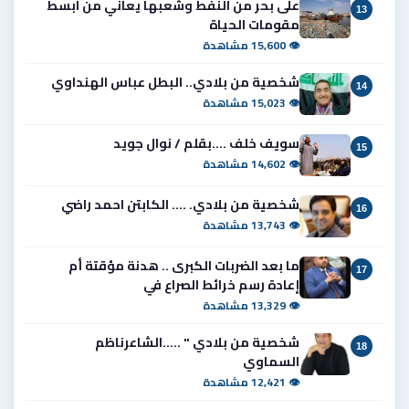
على بحر من النفط وشعبها يعاني من ابسط
13
مقومات الحياة
👁 15,600 مشاهدة
شخصية من بلادي.. البطل عباس الهنداوي
14
👁 15,023 مشاهدة
سويف خلف ....بقلم / نوال جويد
15
👁 14,602 مشاهدة
شخصية من بلادي. .... الكابتن احمد راضي
16
👁 13,743 مشاهدة
ما بعد الضربات الكبرى .. هدنة مؤقتة أم
17
إعادة رسم خرائط الصراع في
👁 13,329 مشاهدة
شخصية من بلادي " .....الشاعرناظم
18
السماوي
👁 12,421 مشاهدة