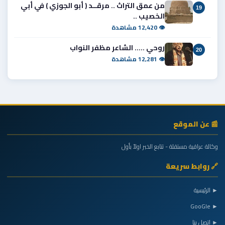
من عمق التراث .. مرقــد ( أبو الجوزي ) في أبي
19
الخصيب ..
👁 12,420 مشاهدة
روحي ..... الشاعر مظفر النواب
20
👁 12,281 مشاهدة
📰 عن الموقع
وكالة عراقية مستقلة - تتابع الخبر اولاً بأول
🔗 روابط سريعة
► الرئيسية
► GooGle
► اتصل بنا