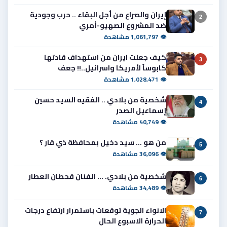
إيران والصراع من أجل البقاء .. حرب وجودية
2
ضد المشروع الصهيو-أمري
👁 1,061,797 مشاهدة
كيف جعلت ايران من استهداف قادتها
3
كابوساً لأمريكا واسرائيل..!! جعف
👁 1,028,471 مشاهدة
شخصية من بلادي .. الفقيه السيد حسين
4
إسماعيل الصدر
👁 40,749 مشاهدة
من هو ... سيد دخيل بمحافظة ذي قار ؟
5
👁 36,096 مشاهدة
شخصية من بلادي. ... الفنان قحطان العطار
6
👁 34,489 مشاهدة
الانواء الجوية توقعات باستمرار ارتفاع درجات
7
الحرارة الاسبوع الحال