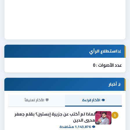
📊
استطلاع الرأي
عدد الأصوات : 0
📡
أخبار
👁 الأكثر قراءة
💬 الأكثر تعليقاً
لماذا لم أكتب عن جزيرة إبستين؟ بقلم جعفر
1
محيي الدين
👁 1,143,876 مشاهدة