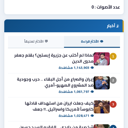
عدد الأصوات : 0
📡
أخبار
👁 الأكثر قراءة
💬 الأكثر تعليقاً
لماذا لم أكتب عن جزيرة إبستين؟ بقلم جعفر
1
محيي الدين
👁 1,143,903 مشاهدة
إيران والصراع من أجل البقاء .. حرب وجودية
2
ضد المشروع الصهيو-أمري
👁 1,061,797 مشاهدة
كيف جعلت ايران من استهداف قادتها
3
كابوساً لأمريكا واسرائيل..!! جعف
👁 1,028,471 مشاهدة
شخصية من بلادي .. الفقيه السيد حسين