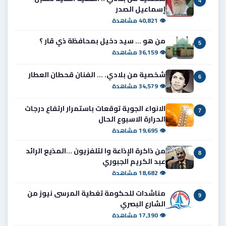
4
إسماعيل الصدر
👁 40,821 مشاهدة
من هو ... سيد دخيل بمحافظة ذي قار ؟
5
👁 36,159 مشاهدة
شخصية من بلادي. ... الفنان قحطان العطار
6
👁 34,579 مشاهدة
الانواء الجوية توقعات باستمرار ارتفاع درجات
7
الحرارة الاسبوع الحال
👁 19,695 مشاهدة
من ذاكرة الإذاعة وا لتلفزيون ...المذيع الرائد
8
عبد الكريم الجبوري
👁 18,682 مشاهدة
مناشدات للحكومة تغطية المرسى نيوز من
9
الشارع البصري
👁 17,390 مشاهدة