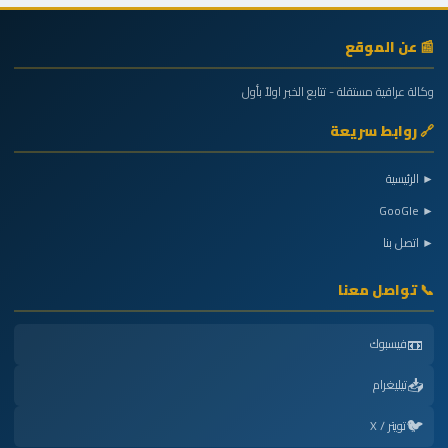
📰 عن الموقع
وكالة عراقية مستقلة - تتابع الخبر اولاً بأول
🔗 روابط سريعة
► الرئيسية
► GooGle
► اتصل بنا
📞 تواصل معنا
📼
فيسبوك
📥
تيليغرام
🐦
تويتر / X