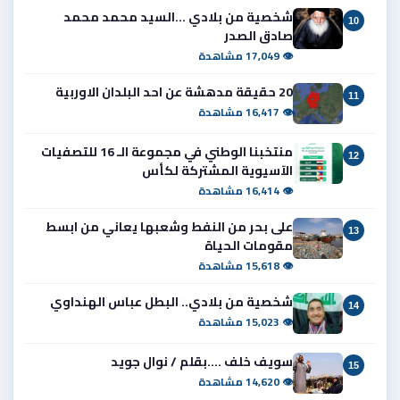
شخصية من بلادي ...السيد محمد محمد
10
صادق الصدر
👁 17,049 مشاهدة
20 حقيقة مدهشة عن احد البلدان الاوربية
11
👁 16,417 مشاهدة
منتخبنا الوطني في مجموعة الـ 16 للتصفيات
12
الآسيوية المشتركة لكأس
👁 16,414 مشاهدة
على بحر من النفط وشعبها يعاني من ابسط
13
مقومات الحياة
👁 15,618 مشاهدة
شخصية من بلادي.. البطل عباس الهنداوي
14
👁 15,023 مشاهدة
سويف خلف ....بقلم / نوال جويد
15
👁 14,620 مشاهدة