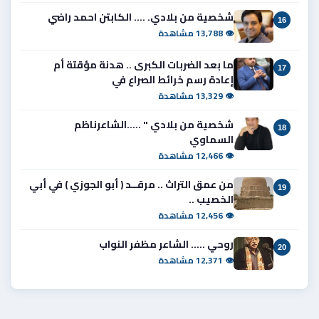
شخصية من بلادي. .... الكابتن احمد راضي
16
👁 13,788 مشاهدة
ما بعد الضربات الكبرى .. هدنة مؤقتة أم
17
إعادة رسم خرائط الصراع في
👁 13,329 مشاهدة
شخصية من بلادي " .....الشاعرناظم
18
السماوي
👁 12,466 مشاهدة
من عمق التراث .. مرقــد ( أبو الجوزي ) في أبي
19
الخصيب ..
👁 12,456 مشاهدة
روحي ..... الشاعر مظفر النواب
20
👁 12,371 مشاهدة