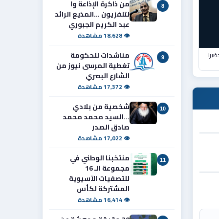
من ذاكرة الإذاعة وا
8
لتلفزيون ...المذيع الرائد
عبد الكريم الجبوري
👁 18,628 مشاهدة
مناشدات للحكومة
ضيرا
9
تغطية المرسى نيوز من
الشارع البصري
👁 17,372 مشاهدة
شخصية من بلادي
10
...السيد محمد محمد
صادق الصدر
👁 17,022 مشاهدة
منتخبنا الوطني في
11
مجموعة الـ 16
للتصفيات الآسيوية
المشتركة لكأس
👁 16,414 مشاهدة