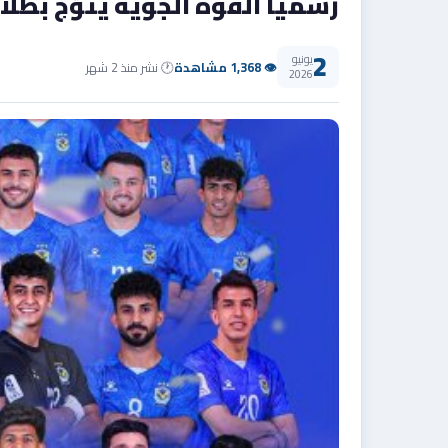
رسميا القوة الجوية يتوّج بطلا
2
يونيو
👁 1,368 مشاهدة
🕐 نشر منذ 2 شهر
2026