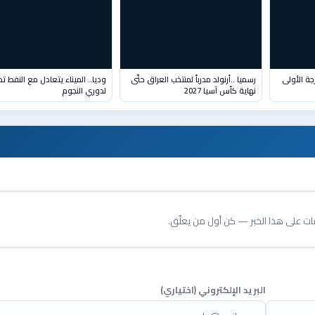
جة الأولى
رسميا ..أرنولد مدرباً لمنتخب العراق حتّى
وديا.. الميناء يتعادل مع النفط تح
نهاية كأس آسيا 2027
لدوري النجوم
قات على هذا الخبر — كن أول من يعلّق.
البريد الإلكتروني (اختياري)