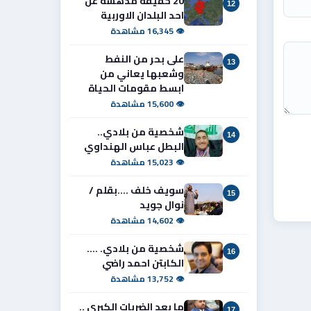
20 حقيقة مدهشة عن
12
احد البلدان الاوربية
👁 16,345 مشاهدة
على بحر من النفط
13
وشعبها يعاني من
ابسط مقومات الحياة
👁 15,600 مشاهدة
شخصية من بلادي..
14
البطل عباس الهنداوي
👁 15,023 مشاهدة
سويف خلف ....بقلم /
15
نوال جويد
👁 14,602 مشاهدة
شخصية من بلادي. ....
16
الكابتن احمد راضي
👁 13,752 مشاهدة
ما بعد الضربات الكبرى ..
17