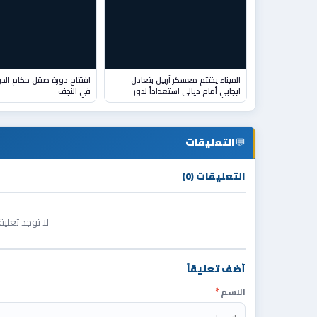
الميناء يختتم معسكر أربيل بتعادل
افتتاح دورة صقل حكام الدر
ايجابي أمام ديالى استعداداً لدور
في النجف
💬
التعليقات
التعليقات (0)
لا توجد تعلي
أضف تعليقاً
الاسم
*