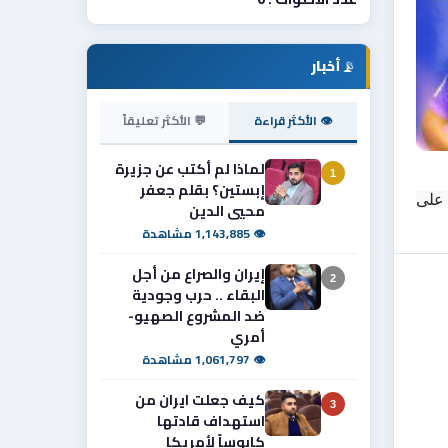
📡
أخبار
👁 الأكثر قراءة
💬 الأكثر تعليقاً
لماذا لم أكتب عن جزيرة
1
إبستين؟ بقلم جعفر
توج نادي القوة الجوية رسمياً بلقب دوري نجوم العراق 2025/2026 بتغلبه على زاخو بثلاثة أهداف مقابل هدفين ، تناوب على 
محيي الدين
👁 1,143,885 مشاهدة
إيران والصراع من أجل
2
البقاء .. حرب وجودية
ضد المشروع الصهيو-
أمري
👁 1,061,797 مشاهدة
كيف جعلت ايران من
3
استهداف قادتها
كابوساً لأمريكا