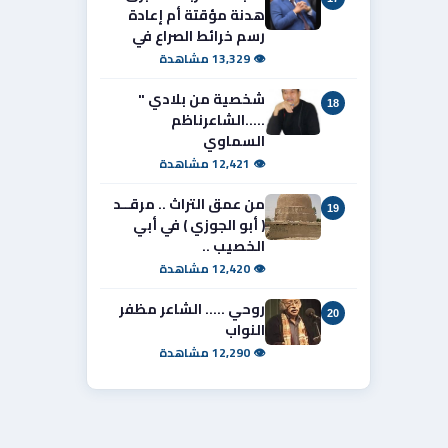
هدنة مؤقتة أم إعادة
رسم خرائط الصراع في
👁 13,329 مشاهدة
شخصية من بلادي "
18
.....الشاعرناظم
السماوي
👁 12,421 مشاهدة
من عمق التراث .. مرقــد
19
( أبو الجوزي ) في أبي
الخصيب ..
👁 12,420 مشاهدة
روحي ..... الشاعر مظفر
20
النواب
👁 12,290 مشاهدة