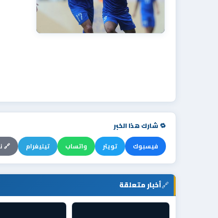
🔁 شارك هذا الخبر
فيسبوك
تويتر
واتساب
تيليغرام
🔗 ن
🔗
أخبار متعلقة