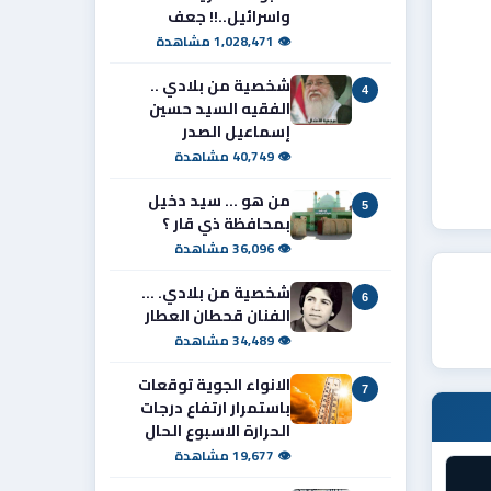
واسرائيل..!! جعف
👁 1,028,471 مشاهدة
شخصية من بلادي ..
4
الفقيه السيد حسين
إسماعيل الصدر
👁 40,749 مشاهدة
من هو ... سيد دخيل
5
بمحافظة ذي قار ؟
👁 36,096 مشاهدة
شخصية من بلادي. ...
6
الفنان قحطان العطار
👁 34,489 مشاهدة
الانواء الجوية توقعات
7
باستمرار ارتفاع درجات
الحرارة الاسبوع الحال
👁 19,677 مشاهدة