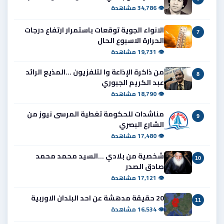
👁 34,786 مشاهدة
الانواء الجوية توقعات باستمرار ارتفاع درجات
7
الحرارة الاسبوع الحال
👁 19,731 مشاهدة
من ذاكرة الإذاعة وا لتلفزيون ...المذيع الرائد
8
عبد الكريم الجبوري
👁 18,790 مشاهدة
مناشدات للحكومة تغطية المرسى نيوز من
9
الشارع البصري
👁 17,480 مشاهدة
شخصية من بلادي ...السيد محمد محمد
10
صادق الصدر
👁 17,121 مشاهدة
20 حقيقة مدهشة عن احد البلدان الاوربية
11
👁 16,534 مشاهدة