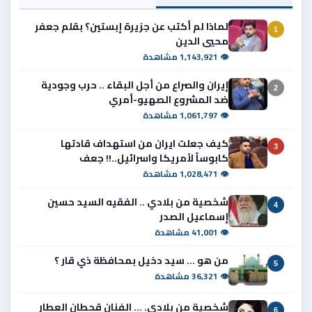
لماذا لم أكتب عن جزيرة إبستين؟ بقلم جعفر
1
محيي الدين
👁 1,143,921 مشاهدة
إيران والصراع من أجل البقاء .. حرب وجودية
2
ضد المشروع الصهيو-أمري
👁 1,061,797 مشاهدة
كيف جعلت ايران من استهداف قادتها
3
كابوساً لأمريكا واسرائيل..!! جعف
👁 1,028,471 مشاهدة
شخصية من بلادي .. الفقيه السيد حسين
4
إسماعيل الصدر
👁 41,001 مشاهدة
من هو ... سيد دخيل بمحافظة ذي قار ؟
5
👁 36,321 مشاهدة
شخصية من بلادي. ... الفنان قحطان العطار
6