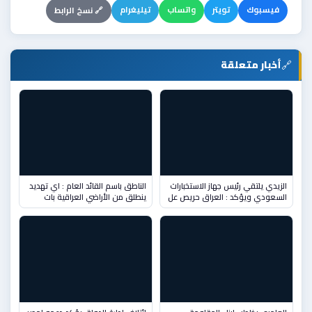
فيسبوك
تويتر
واتساب
تيليغرام
🔗 نسخ الرابط
🔗
أخبار متعلقة
الزيدي يلتقي رئيس جهاز الاستخبارات
الناطق باسم القائد العام : اي تهديد
السعودي ويؤكد : العراق حريص عل
ينطلق من الأراضي العراقية بات