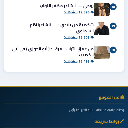
روحي ..... الشاعر مظفر النواب
18
👁 12,596 مشاهدة
شخصية من بلادي " .....الشاعرناظم
19
السماوي
👁 12,502 مشاهدة
من عمق التراث .. مرقــد ( أبو الجوزي ) في أبي
20
الخصيب ..
👁 12,492 مشاهدة
📰 عن الموقع
وكالة عراقية مستقلة - تتابع الخبر اولاً بأول
🔗 روابط سريعة