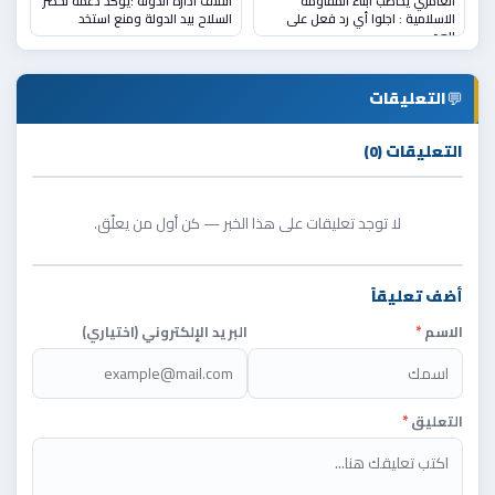
العامري يخاطب ابناء المقاومة
ائتلاف ادارة الدولة :يؤكد دعمه لحصر
الاسلامية : اجلوا أي رد فعل على
السلاح بيد الدولة ومنع استخد
العد
💬
التعليقات
التعليقات (0)
لا توجد تعليقات على هذا الخبر — كن أول من يعلّق.
أضف تعليقاً
الاسم
*
البريد الإلكتروني (اختياري)
التعليق
*