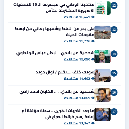
منتخبنا الوطني في مجموعة الـ 16 للتصفيات
12
الآسيوية المشتركة لكأس
👁 16,441 مشاهدة
على بحر من النفط وشعبها يعاني من ابسط
13
مقومات الحياة
👁 15,726 مشاهدة
شخصية من بلادي.. البطل عباس الهنداوي
14
👁 15,050 مشاهدة
سويف خلف ....بقلم / نوال جويد
15
👁 14,692 مشاهدة
شخصية من بلادي. .... الكابتن احمد راضي
16
👁 13,869 مشاهدة
ما بعد الضربات الكبرى .. هدنة مؤقتة أم
17
إعادة رسم خرائط الصراع في
👁 13,347 مشاهدة