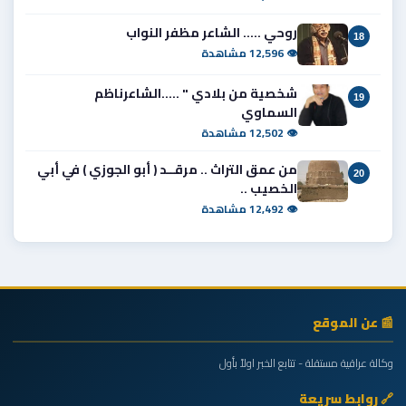
روحي ..... الشاعر مظفر النواب
18
👁 12,596 مشاهدة
شخصية من بلادي " .....الشاعرناظم
19
السماوي
👁 12,502 مشاهدة
من عمق التراث .. مرقــد ( أبو الجوزي ) في أبي
20
الخصيب ..
👁 12,492 مشاهدة
📰 عن الموقع
وكالة عراقية مستقلة - تتابع الخبر اولاً بأول
🔗 روابط سريعة