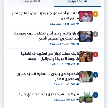
👁 الأكثر قراءة
💬 الأكثر تعليقاً
لماذا لم أكتب عن جزيرة إبستين؟ بقلم جعفر
1
محيي الدين
👁 1,143,921 مشاهدة
إيران والصراع من أجل البقاء .. حرب وجودية
2
ضد المشروع الصهيو-أمري
👁 1,061,797 مشاهدة
كيف جعلت ايران من استهداف قادتها
3
كابوساً لأمريكا واسرائيل..!! جعف
👁 1,028,471 مشاهدة
شخصية من بلادي .. الفقيه السيد حسين
4
إسماعيل الصدر
👁 41,001 مشاهدة
من هو ... سيد دخيل بمحافظة ذي قار ؟
5
👁 36,321 مشاهدة