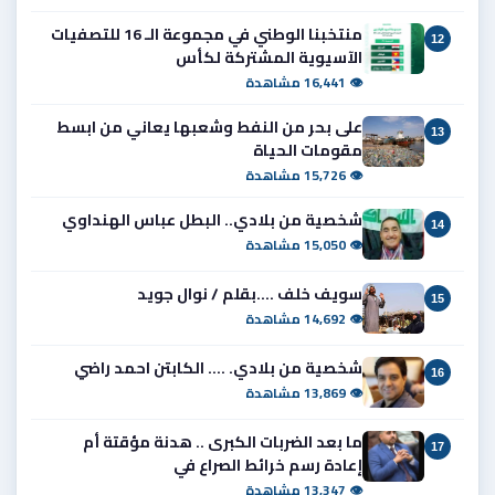
منتخبنا الوطني في مجموعة الـ 16 للتصفيات
12
الآسيوية المشتركة لكأس
👁 16,441 مشاهدة
على بحر من النفط وشعبها يعاني من ابسط
13
مقومات الحياة
👁 15,726 مشاهدة
شخصية من بلادي.. البطل عباس الهنداوي
14
👁 15,050 مشاهدة
سويف خلف ....بقلم / نوال جويد
15
👁 14,692 مشاهدة
شخصية من بلادي. .... الكابتن احمد راضي
16
👁 13,869 مشاهدة
ما بعد الضربات الكبرى .. هدنة مؤقتة أم
17
إعادة رسم خرائط الصراع في
👁 13,347 مشاهدة