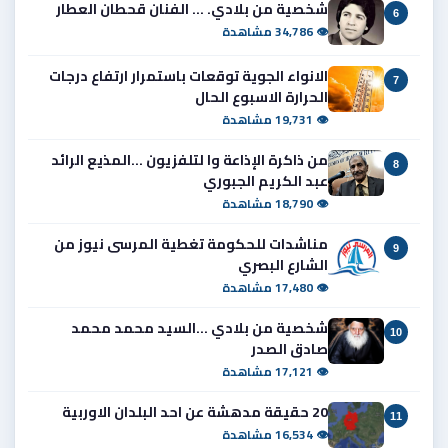
شخصية من بلادي. ... الفنان قحطان العطار
6
👁 34,786 مشاهدة
الانواء الجوية توقعات باستمرار ارتفاع درجات
7
الحرارة الاسبوع الحال
👁 19,731 مشاهدة
من ذاكرة الإذاعة وا لتلفزيون ...المذيع الرائد
8
عبد الكريم الجبوري
👁 18,790 مشاهدة
مناشدات للحكومة تغطية المرسى نيوز من
9
الشارع البصري
👁 17,480 مشاهدة
شخصية من بلادي ...السيد محمد محمد
10
صادق الصدر
👁 17,121 مشاهدة
20 حقيقة مدهشة عن احد البلدان الاوربية
11
👁 16,534 مشاهدة