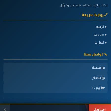
وكالة عراقية مستقلة - تتابع الخبر اولاً بأول
🔗 روابط سريعة
► الرئيسية
► GooGle
► اتصل بنا
📞 تواصل معنا
📼
فيسبوك
📥
تيليغرام
🐦
تويتر / X
عـاجل
Powered by
شركة الجنوب هوست
| جميع الحقوق محفوظة © 2026
✕