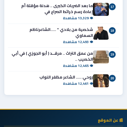
ما بعد الضربات الكبرى .. هدنة مؤقتة أم
17
إعادة رسم خرائط الصراع في
👁 13,329 مشاهدة
شخصية من بلادي " .....الشاعرناظم
18
السماوي
👁 12,493 مشاهدة
من عمق التراث .. مرقــد ( أبو الجوزي ) في أبي
19
الخصيب ..
👁 12,465 مشاهدة
روحي ..... الشاعر مظفر النواب
20
👁 12,461 مشاهدة
📰 عن الموقع