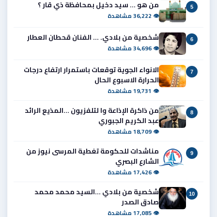
من هو ... سيد دخيل بمحافظة ذي قار ؟
5
👁 36,222 مشاهدة
شخصية من بلادي. ... الفنان قحطان العطار
6
👁 34,696 مشاهدة
الانواء الجوية توقعات باستمرار ارتفاع درجات
7
الحرارة الاسبوع الحال
👁 19,731 مشاهدة
من ذاكرة الإذاعة وا لتلفزيون ...المذيع الرائد
8
عبد الكريم الجبوري
👁 18,709 مشاهدة
مناشدات للحكومة تغطية المرسى نيوز من
9
الشارع البصري
👁 17,426 مشاهدة
شخصية من بلادي ...السيد محمد محمد
10
صادق الصدر
👁 17,085 مشاهدة