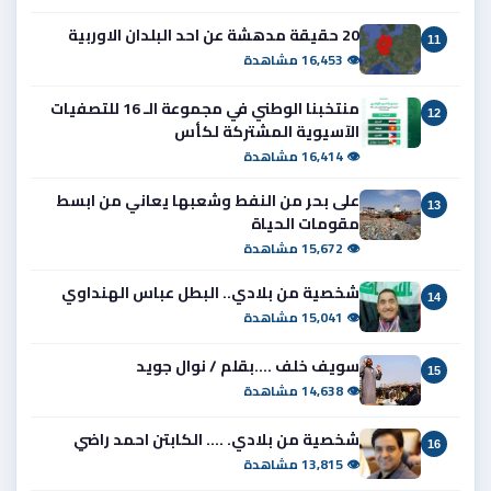
20 حقيقة مدهشة عن احد البلدان الاوربية
11
👁 16,453 مشاهدة
منتخبنا الوطني في مجموعة الـ 16 للتصفيات
12
الآسيوية المشتركة لكأس
👁 16,414 مشاهدة
على بحر من النفط وشعبها يعاني من ابسط
13
مقومات الحياة
👁 15,672 مشاهدة
شخصية من بلادي.. البطل عباس الهنداوي
14
👁 15,041 مشاهدة
سويف خلف ....بقلم / نوال جويد
15
👁 14,638 مشاهدة
شخصية من بلادي. .... الكابتن احمد راضي
16
👁 13,815 مشاهدة