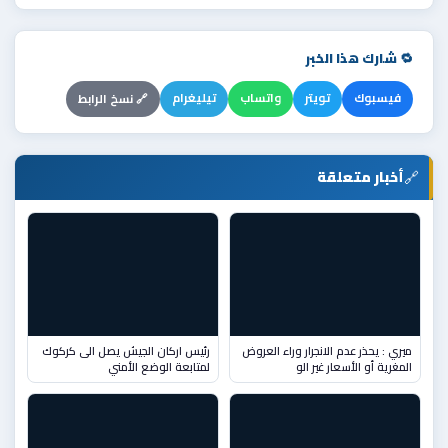
🔁 شارك هذا الخبر
فيسبوك
تويتر
واتساب
تيليغرام
🔗 نسخ الرابط
🔗
أخبار متعلقة
ميري : يحذر عدم الانجرار وراء العروض
رئيس اركان الجيش يصل الى كركوك
المغرية أو الأسعار غير الو
لمتابعة الوضع الأمني