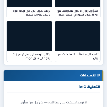
مسؤول: إيران لا تجري مفاوضات مع
ترامب يمهل إيران حتى نهاية اليوم
اميركا...نظام العبور في مضيق هرمز
ويهدد بـضربات مدمرة
ترامب: اليوم نستأنف المفاوضات مع
بقائي: الوضع في مضيق هرمز لن
ايران
يعود الى سابق عهده
💬
التعليقات
التعليقات (0)
لا توجد تعليقات على هذا الخبر — كن أول من يعلّق.