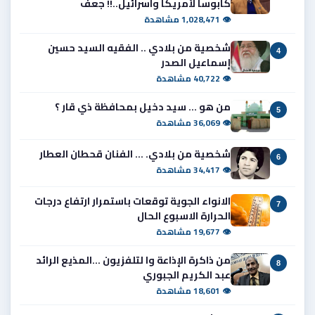
كابوساً لأمريكا واسرائيل..!! جعف
👁 1,028,471 مشاهدة
شخصية من بلادي .. الفقيه السيد حسين
4
إسماعيل الصدر
👁 40,722 مشاهدة
من هو ... سيد دخيل بمحافظة ذي قار ؟
5
👁 36,069 مشاهدة
شخصية من بلادي. ... الفنان قحطان العطار
6
👁 34,417 مشاهدة
الانواء الجوية توقعات باستمرار ارتفاع درجات
7
الحرارة الاسبوع الحال
👁 19,677 مشاهدة
من ذاكرة الإذاعة وا لتلفزيون ...المذيع الرائد
8
عبد الكريم الجبوري
👁 18,601 مشاهدة