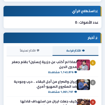
📊
استطلاع الرأي
عدد الأصوات : 0
📡
أخبار
👁 الأكثر قراءة
💬 الأكثر تعليقاً
لماذا لم أكتب عن جزيرة إبستين؟ بقلم جعفر
1
محيي الدين
👁 1,143,876 مشاهدة
إيران والصراع من أجل البقاء .. حرب وجودية
2
ضد المشروع الصهيو-أمري
👁 1,061,797 مشاهدة
كيف جعلت ايران من استهداف قادتها
3