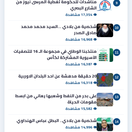
مناشدات للحكومة تغطية المرسى نيوز من
9
الشارع البصري
👁 17,354 مشاهدة
شخصية من بلادي ...السيد محمد محمد
10
صادق الصدر
👁 16,968 مشاهدة
منتخبنا الوطني في مجموعة الـ 16 للتصفيات
11
الآسيوية المشتركة لكأس
👁 16,387 مشاهدة
20 حقيقة مدهشة عن احد البلدان الاوربية
12
👁 16,318 مشاهدة
على بحر من النفط وشعبها يعاني من ابسط
13
مقومات الحياة
👁 15,582 مشاهدة
شخصية من بلادي.. البطل عباس الهنداوي
14
👁 14,996 مشاهدة