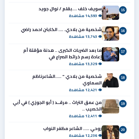
سويف خلف ....بقلم / نوال جويد
15
👁 14,593 مشاهدة
شخصية من بلادي. .... الكابتن احمد راضي
16
👁 13,743 مشاهدة
ما بعد الضربات الكبرى .. هدنة مؤقتة أم
17
إعادة رسم خرائط الصراع في
👁 13,329 مشاهدة
شخصية من بلادي " .....الشاعرناظم
18
السماوي
👁 12,421 مشاهدة
من عمق التراث .. مرقــد ( أبو الجوزي ) في أبي
19
الخصيب ..
👁 12,411 مشاهدة
روحي ..... الشاعر مظفر النواب
20
👁 12,236 مشاهدة