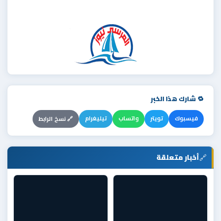
🔁 شارك هذا الخبر
فيسبوك
تويتر
واتساب
تيليغرام
🔗 نسخ الرابط
🔗
أخبار متعلقة