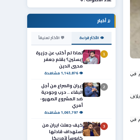
📡
أخبار
👁 الأكثر قراءة
💬 الأكثر تعليقاً
لماذا لم أكتب عن جزيرة
1
إبستين؟ بقلم جعفر
محيي الدين
👁 1,143,876 مشاهدة
ألقت شرطة ميسان القبض على متهم بجريمة قتل إثر خلاف مالي بين أفراد من عائلة واحدة وتضبط السلاح المستخدم في 
إيران والصراع من أجل
2
البقاء .. حرب وجودية
وذكر اعلام قيادة شرطة محافظة ميسان :" ان مفارز شرطة الكرامة  القت القبض على متهم أقدم على إطلاق النار خلال خلاف 
ضد المشروع الصهيو-
أمري
👁 1,061,797 مشاهدة
وأضاف :" باشرت القوات الأمنية إجراءاتها فور وقوع الحادث، وتمكنت من إلقاء القبض على المتهم وضبط السلاح المستخدم في 
كيف جعلت ايران من
3
استهداف قادتها
كابوساً لأمريكا