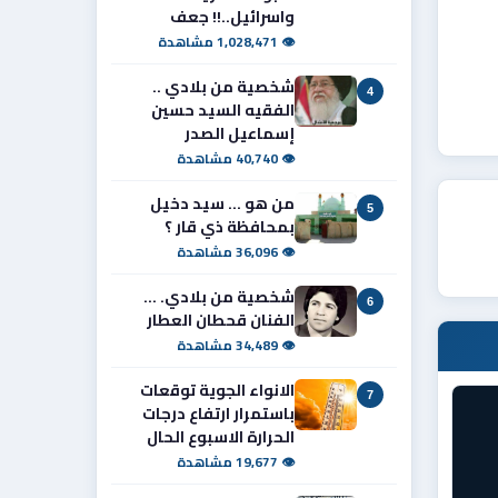
واسرائيل..!! جعف
👁 1,028,471 مشاهدة
شخصية من بلادي ..
4
الفقيه السيد حسين
إسماعيل الصدر
👁 40,740 مشاهدة
من هو ... سيد دخيل
5
بمحافظة ذي قار ؟
👁 36,096 مشاهدة
شخصية من بلادي. ...
6
الفنان قحطان العطار
👁 34,489 مشاهدة
الانواء الجوية توقعات
7
باستمرار ارتفاع درجات
الحرارة الاسبوع الحال
👁 19,677 مشاهدة