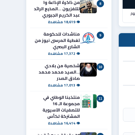
من ذاكرة الإذاعة وا
8
لتلفزيون ...المذيع الرائد
هم
عبد الكريم الجبوري
👁 18,619 مشاهدة
مناشدات للحكومة
9
تغطية المرسى نيوز من
الشارع البصري
👁 17,372 مشاهدة
شخصية من بلادي
10
...السيد محمد محمد
صادق الصدر
👁 17,013 مشاهدة
منتخبنا الوطني في
11
مجموعة الـ 16
للتصفيات الآسيوية
المشتركة لكأس
👁 16,414 مشاهدة