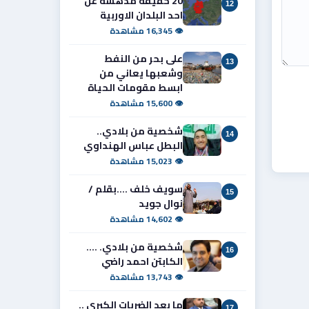
20 حقيقة مدهشة عن
12
احد البلدان الاوربية
👁 16,345 مشاهدة
على بحر من النفط
13
وشعبها يعاني من
ابسط مقومات الحياة
👁 15,600 مشاهدة
شخصية من بلادي..
14
البطل عباس الهنداوي
👁 15,023 مشاهدة
سويف خلف ....بقلم /
15
نوال جويد
👁 14,602 مشاهدة
شخصية من بلادي. ....
16
الكابتن احمد راضي
👁 13,743 مشاهدة
ما بعد الضربات الكبرى ..
17