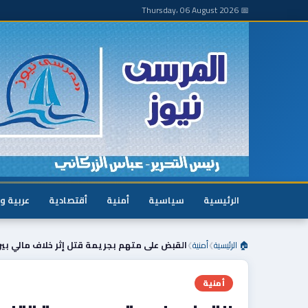
📅 Thursday، 06 August 2026
الرئيسية
سياسية
أمنية
أقتصادية
عربية و
🏠 الرئيسية
أمنية
القبض على متهم بجريمة قتل إثر خلاف مالي بين 
❯
❯
أمنية