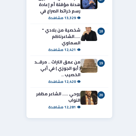
هدنة مؤقتة أم إعادة
رسم خرائط الصراع في
👁 13,329 مشاهدة
شخصية من بلادي "
18
.....الشاعرناظم
السماوي
👁 12,421 مشاهدة
من عمق التراث .. مرقــد
19
( أبو الجوزي ) في أبي
الخصيب ..
👁 12,420 مشاهدة
روحي ..... الشاعر مظفر
20
النواب
👁 12,281 مشاهدة