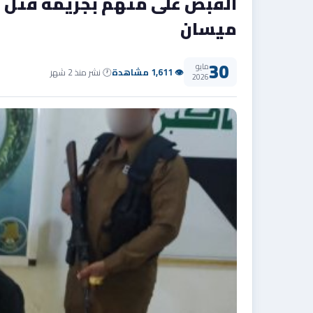
القبض على متهم بجريمة قتل إث
ميسان
30
مايو
👁 1,611 مشاهدة
🕐 نشر منذ 2 شهر
2026