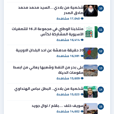
شخصية من بلادي ...السيد محمد محمد
10
صادق الصدر
👁 17,040 مشاهدة
منتخبنا الوطني في مجموعة الـ 16 للتصفيات
11
الآسيوية المشتركة لكأس
👁 16,414 مشاهدة
20 حقيقة مدهشة عن احد البلدان الاوربية
12
👁 16,381 مشاهدة
على بحر من النفط وشعبها يعاني من ابسط
13
مقومات الحياة
👁 15,609 مشاهدة
شخصية من بلادي.. البطل عباس الهنداوي
14
👁 15,023 مشاهدة
سويف خلف ....بقلم / نوال جويد
15
👁 14,602 مشاهدة