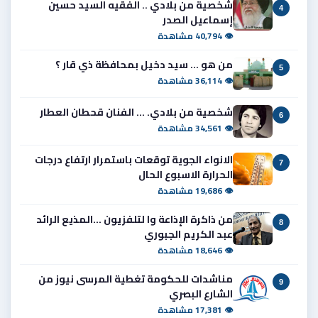
شخصية من بلادي .. الفقيه السيد حسين
4
إسماعيل الصدر
👁 40,794 مشاهدة
من هو ... سيد دخيل بمحافظة ذي قار ؟
5
👁 36,114 مشاهدة
شخصية من بلادي. ... الفنان قحطان العطار
6
👁 34,561 مشاهدة
الانواء الجوية توقعات باستمرار ارتفاع درجات
7
الحرارة الاسبوع الحال
👁 19,686 مشاهدة
من ذاكرة الإذاعة وا لتلفزيون ...المذيع الرائد
8
عبد الكريم الجبوري
👁 18,646 مشاهدة
مناشدات للحكومة تغطية المرسى نيوز من
9
الشارع البصري
👁 17,381 مشاهدة