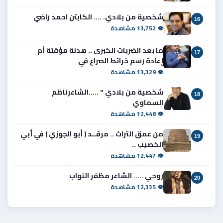
شخصية من بلادي. .... الكابتن احمد راضي
16
👁 13,752 مشاهدة
ما بعد الضربات الكبرى .. هدنة مؤقتة أم
17
إعادة رسم خرائط الصراع في
👁 13,329 مشاهدة
شخصية من بلادي " .....الشاعرناظم
18
السماوي
👁 12,448 مشاهدة
من عمق التراث .. مرقــد ( أبو الجوزي ) في أبي
19
الخصيب ..
👁 12,447 مشاهدة
روحي ..... الشاعر مظفر النواب
20
👁 12,335 مشاهدة