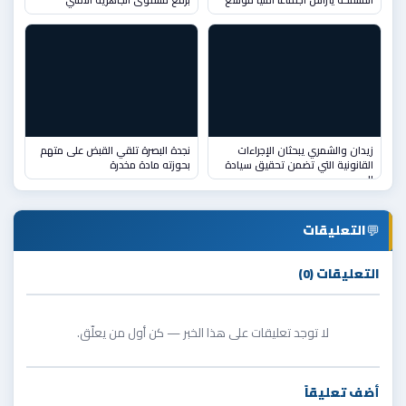
المسلحة يترأس اجتماعًا أمنيًا موسعً
برفع مستوى الجاهزية الأمني
زيدان والشمري يبحثان الإجراءات
نجدة البصرة تلقي القبض على متهم
القانونية التي تضمن تحقيق سيادة
بحوزته مادة مخدرة
ال
💬
التعليقات
التعليقات (0)
لا توجد تعليقات على هذا الخبر — كن أول من يعلّق.
أضف تعليقاً