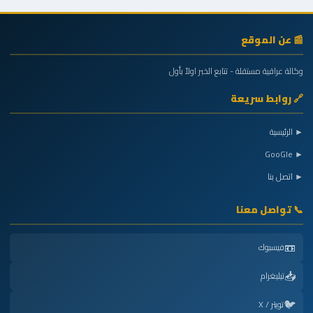
📰 عن الموقع
وكالة عراقية مستقلة - تتابع الخبر اولاً بأول
🔗 روابط سريعة
► الرئيسية
► GooGle
► اتصل بنا
📞 تواصل معنا
📼
فيسبوك
📥
تيليغرام
🐦
تويتر / X