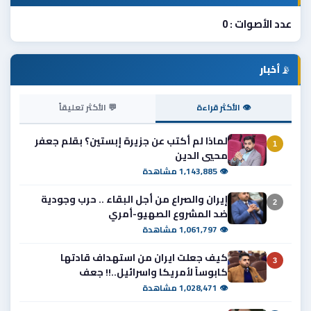
عدد الأصوات : 0
📡
أخبار
👁 الأكثر قراءة
💬 الأكثر تعليقاً
لماذا لم أكتب عن جزيرة إبستين؟ بقلم جعفر
1
محيي الدين
👁 1,143,885 مشاهدة
إيران والصراع من أجل البقاء .. حرب وجودية
2
ضد المشروع الصهيو-أمري
👁 1,061,797 مشاهدة
كيف جعلت ايران من استهداف قادتها
3
كابوساً لأمريكا واسرائيل..!! جعف
👁 1,028,471 مشاهدة