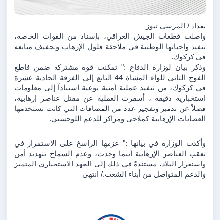
بغداد / المرسى نيوز 
واصلت قطعات الجيش العراقي، بإسناد من القوات الخاصة، 
تنفيذ واجباتها الوطنية في ملاحقة فلول الإرهاب وتجفيف منابعه 
في كركوك.
وذكر بيان لوزارة الدفاع :" تمكنت قوة مشتركة ضمن قاطع 
الفوج الثاني للواء المشاة 44 التابع إلى الفرقة الحادية عشرة 
في كركوك، من تنفيذ عملية أمنية نوعية استناداً إلى معلومات 
استخبارية دقيقة ، أسفرت العملية عن مقتل عناصر إرهابية، 
فضلاً عن تدمير وتفجير عدد من المضافات التي كانت تستخدمها 
العصابات الإرهابية كملاجئ ومراكز للدعم اللوجستي.
وأكدت الوزارة في بيانها :" عزمها الراسخ على الاستمرار في 
تعقب العناصر الإرهابية أينما وجدت، وعدم السماح بتهديد أمن 
واستقرار البلاد، مستندةً في ذلك إلى الجهد الاستخباري المتميز 
والدعم المتواصل من أبناء الشعب./ انتهى 