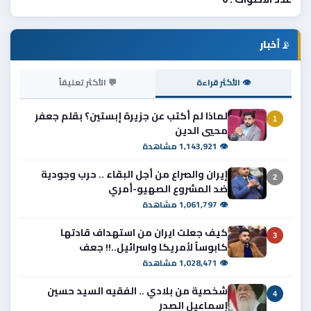
📡
أخبار
👁 الأكثر قراءة
💬 الأكثر تعليقاً
لماذا لم أكتب عن جزيرة إبستين؟ بقلم جعفر
1
محيي الدين
👁 1,143,921 مشاهدة
إيران والصراع من أجل البقاء .. حرب وجودية
2
ضد المشروع الصهيو-أمري
👁 1,061,797 مشاهدة
كيف جعلت ايران من استهداف قادتها
3
كابوساً لأمريكا واسرائيل..!! جعف
👁 1,028,471 مشاهدة
شخصية من بلادي .. الفقيه السيد حسين
4
إسماعيل الصدر