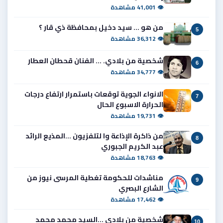
👁 41,001 مشاهدة
من هو ... سيد دخيل بمحافظة ذي قار ؟
5
👁 36,312 مشاهدة
شخصية من بلادي. ... الفنان قحطان العطار
6
👁 34,777 مشاهدة
الانواء الجوية توقعات باستمرار ارتفاع درجات
7
الحرارة الاسبوع الحال
👁 19,731 مشاهدة
من ذاكرة الإذاعة وا لتلفزيون ...المذيع الرائد
8
عبد الكريم الجبوري
👁 18,763 مشاهدة
مناشدات للحكومة تغطية المرسى نيوز من
9
الشارع البصري
👁 17,462 مشاهدة
شخصية من بلادي ...السيد محمد محمد
10