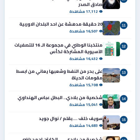
صادق الصدر
👁 17,112 مشاهدة
20 حقيقة مدهشة عن احد البلدان الاوربية
11
👁 16,507 مشاهدة
منتخبنا الوطني في مجموعة الـ 16 للتصفيات
12
الآسيوية المشتركة لكأس
👁 16,432 مشاهدة
على بحر من النفط وشعبها يعاني من ابسط
13
مقومات الحياة
👁 15,708 مشاهدة
شخصية من بلادي.. البطل عباس الهنداوي
14
👁 15,041 مشاهدة
سويف خلف ....بقلم / نوال جويد
15
👁 14,683 مشاهدة
شخصية من بلادي. .... الكابتن احمد راضي