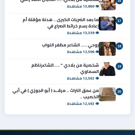
16
👁 13,860 مشاهدة
ما بعد الضربات الكبرى .. هدنة مؤقتة أم
17
إعادة رسم خرائط الصراع في
👁 13,338 مشاهدة
روحي ..... الشاعر مظفر النواب
18
👁 12,596 مشاهدة
شخصية من بلادي " .....الشاعرناظم
19
السماوي
👁 12,502 مشاهدة
من عمق التراث .. مرقــد ( أبو الجوزي ) في أبي
20
الخصيب ..
👁 12,492 مشاهدة