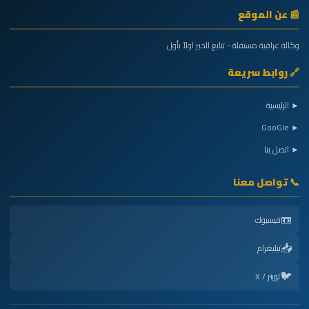
📰 عن الموقع
وكالة عراقية مستقلة - تتابع الخبر اولاً بأول
🔗 روابط سريعة
► الرئيسية
► GooGle
► اتصل بنا
📞 تواصل معنا
📼
فيسبوك
📥
تيليغرام
🐦
تويتر / X