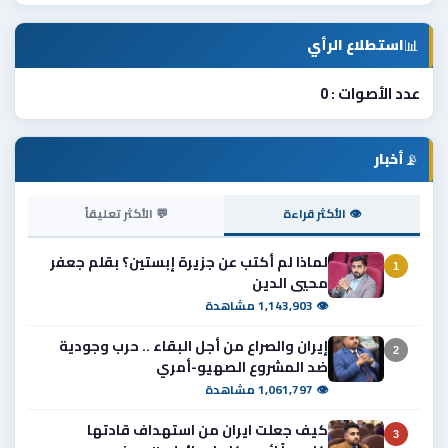
📊
استطلاع الرأي
عدد الأصوات : 0
📡
أخبار
👁 الأكثر قراءة
💬 الأكثر تعليقاً
لماذا لم أكتب عن جزيرة إبستين؟ بقلم جعفر
1
محيي الدين
👁 1,143,903 مشاهدة
إيران والصراع من أجل البقاء .. حرب وجودية
2
ضد المشروع الصهيو-أمري
👁 1,061,797 مشاهدة
كيف جعلت ايران من استهداف قادتها
3