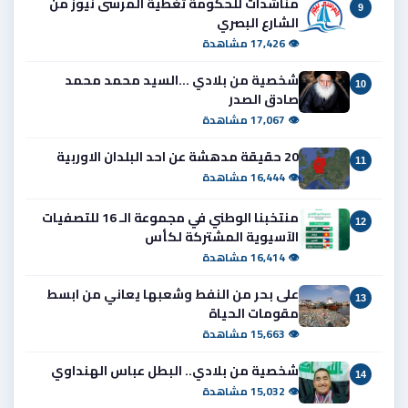
مناشدات للحكومة تغطية المرسى نيوز من
9
الشارع البصري
👁 17,426 مشاهدة
شخصية من بلادي ...السيد محمد محمد
10
صادق الصدر
👁 17,067 مشاهدة
20 حقيقة مدهشة عن احد البلدان الاوربية
11
👁 16,444 مشاهدة
منتخبنا الوطني في مجموعة الـ 16 للتصفيات
12
الآسيوية المشتركة لكأس
👁 16,414 مشاهدة
على بحر من النفط وشعبها يعاني من ابسط
13
مقومات الحياة
👁 15,663 مشاهدة
شخصية من بلادي.. البطل عباس الهنداوي
14
👁 15,032 مشاهدة