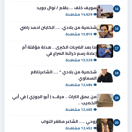
سويف خلف ....بقلم / نوال جويد
15
👁 14,629 مشاهدة
شخصية من بلادي. .... الكابتن احمد راضي
16
👁 13,815 مشاهدة
ما بعد الضربات الكبرى .. هدنة مؤقتة أم
17
إعادة رسم خرائط الصراع في
👁 13,329 مشاهدة
شخصية من بلادي " .....الشاعرناظم
18
السماوي
👁 12,484 مشاهدة
من عمق التراث .. مرقــد ( أبو الجوزي ) في أبي
19
الخصيب ..
👁 12,465 مشاهدة
روحي ..... الشاعر مظفر النواب
20
👁 12,452 مشاهدة