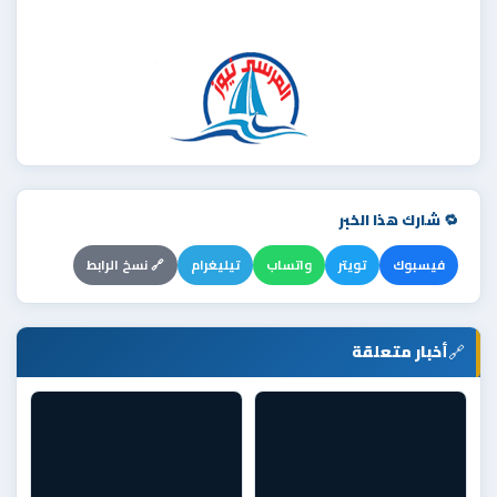
🔁 شارك هذا الخبر
فيسبوك
تويتر
واتساب
تيليغرام
🔗 نسخ الرابط
🔗
أخبار متعلقة