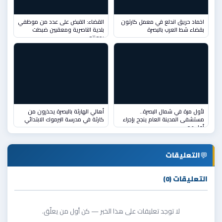
اخماد حريق اندلع في معمل كارتون
القضاء: القبض على عدد من موظفي
بقضاء شط العرب بالبصرة
بلدية الناصرية ومعقبين ضبطت
بحوزته
لأول مرة في شمال البصرة..
أهالي الهارثة بالبصرة يحذرون من
مستشفى المدينة العام ينجح بإجراء
كارثة في مدرسة اليرموك الابتدائي
أول عم
💬
التعليقات
التعليقات (0)
لا توجد تعليقات على هذا الخبر — كن أول من يعلّق.