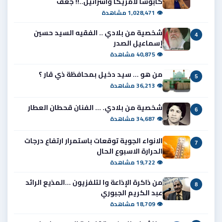
كابوساً لأمريكا واسرائيل..!! جعف
👁 1,028,471 مشاهدة
شخصية من بلادي .. الفقيه السيد حسين
4
إسماعيل الصدر
👁 40,875 مشاهدة
من هو ... سيد دخيل بمحافظة ذي قار ؟
5
👁 36,213 مشاهدة
شخصية من بلادي. ... الفنان قحطان العطار
6
👁 34,687 مشاهدة
الانواء الجوية توقعات باستمرار ارتفاع درجات
7
الحرارة الاسبوع الحال
👁 19,722 مشاهدة
من ذاكرة الإذاعة وا لتلفزيون ...المذيع الرائد
8
عبد الكريم الجبوري
👁 18,709 مشاهدة