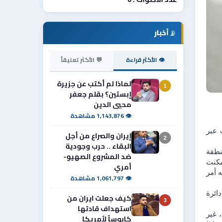
📡
أخبار
👁 الأكثر قراءة
💬 الأكثر تعليقاً
لماذا لم أكتب عن جزيرة
1
إبستين؟ بقلم جعفر
محيي الدين
👁 1,143,876 مشاهدة
أعلنت قيـادة شرطـة محافظة بابـل الإطاحة  بمتهمة هاربة مطلوبة بعمليات احتيال وتزوير استهدفت أصحاب معارض السيارات عبر 
إيران والصراع من أجل
2
البقاء .. حرب وجودية
وذكر اعلام القيادة في بيان :" بعد تحريات دقيقة ومتابعة استمرت لفترة ، حيث كانت المتهمة، وهي من سكنة العاصمة بغداد / منطقة 
ضد المشروع الصهيو-
الدورة ، مطلوبة وفق المادة 295/1 ، إلا أنها كانت تتنقل بهويات وتحركات حذرة محاولةً التخفي عن أنظار الأجهزة الأمنية .مبينا تمكنت 
أمري
الأجهزة  من شعبة مكافحة إجرام السدة بتكثيف الجهد التحقيقي وجمع المعلومات ، تكشفت خيوط جديدة أكدت أن المتهمة لا تواجه أمر 
👁 1,061,797 مشاهدة
وأضاف البيان :" شارع المحققون بتتبع الأشخاص الذين تتواصل معهم ، وخلال تدوين إفادات عدد من المرتبطين بها، تم تضييق دائرة 
كيف جعلت ايران من
3
استهداف قادتها
وتابع البيان :" وبتنسيق استخباري دقيق مع أحد المتعاونين ، جرى استدراج المتهمة وإيهامها بالأمان ، لتتحرك باتجاه محافظة بابل، غير 
كابوساً لأمريكا