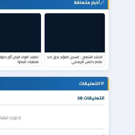
🔗
أخبار متعلقة
الحشد الشعبي : السجن المؤبد بحق احد
عناصر داعش الارهـابي
لعمليات البصرة
💬
التعليقات
التعليقات (0)
لا توجد تعلي