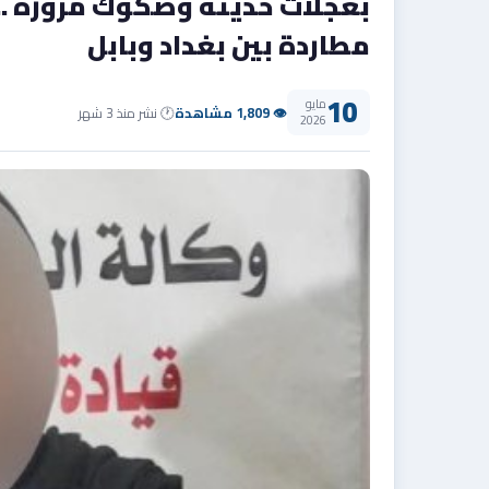
بعجلات حديثة وصكوك مزورة ..
مطاردة بين بغداد وبابل
10
مايو
👁 1,809 مشاهدة
🕐 نشر منذ 3 شهر
2026