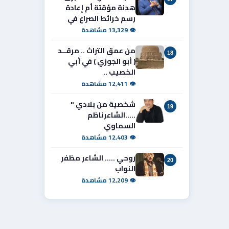
هدنة مؤقتة أم إعادة
رسم خرائط الصراع في
👁 13,329 مشاهدة
من عمق التراث .. مرقــد
18
( أبو الجوزي ) في أبي
الخصيب ..
👁 12,411 مشاهدة
شخصية من بلادي "
19
.....الشاعرناظم
السماوي
👁 12,403 مشاهدة
روحي ..... الشاعر مظفر
20
النواب
👁 12,209 مشاهدة