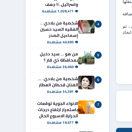
مدركة أن كمينًا أمنيًا محكمًا كان بانتظارها ،وفور دخولها الحدود الإدارية للمحافظة ، اعترضت القوة الأمنية العجلة التي كانت تستقلها 
واسرائيل..!! جعف
👁 1,028,471 مشاهدة
واشار البيان إلى انه ومن خلال التحقيق معها ، تبيّن أنها مطلوبة أيضاً وفق أمر قبض صادر عن مركز شرطة الدورة عام 2024 ، إضافة 
شخصية من بلادي ..
4
واكد البيان أن المتهمة اعترفت خلال تكوين أقوالها بقيامها بشراء صكوك مزورة من بغداد، وتحديدًا من مدينة الصدر / سوق مريدي ، ثم 
الفقيه السيد حسين
استخدامها في شراء عجلات حديثة من أصحاب المعارض ، عبر تسليمهم صكوكاً مزيفة مقابل مبالغ السيارات .مضيفا "  تم اتخاذ 
إسماعيل الصدر
👁 40,695 مشاهدة
من هو ... سيد دخيل
5
بمحافظة ذي قار ؟
👁 36,060 مشاهدة
شخصية من بلادي. ...
6
الفنان قحطان العطار
👁 34,381 مشاهدة
الانواء الجوية توقعات
7
باستمرار ارتفاع درجات
الحرارة الاسبوع الحال
👁 19,677 مشاهدة