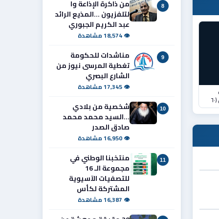
من ذاكرة الإذاعة وا
8
لتلفزيون ...المذيع الرائد
عبد الكريم الجبوري
👁 18,574 مشاهدة
مناشدات للحكومة
9
تغطية المرسى نيوز من
الشارع البصري
👁 17,345 مشاهدة
٦
شخصية من بلادي
10
...السيد محمد محمد
صادق الصدر
👁 16,950 مشاهدة
منتخبنا الوطني في
11
مجموعة الـ 16
للتصفيات الآسيوية
المشتركة لكأس
👁 16,387 مشاهدة