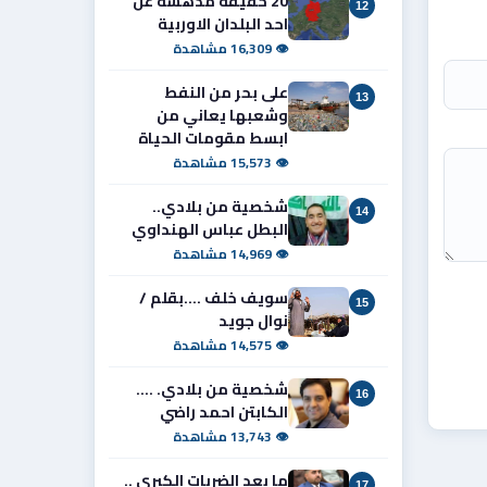
20 حقيقة مدهشة عن
12
احد البلدان الاوربية
👁 16,309 مشاهدة
على بحر من النفط
13
وشعبها يعاني من
ابسط مقومات الحياة
👁 15,573 مشاهدة
شخصية من بلادي..
14
البطل عباس الهنداوي
👁 14,969 مشاهدة
سويف خلف ....بقلم /
15
نوال جويد
👁 14,575 مشاهدة
شخصية من بلادي. ....
16
الكابتن احمد راضي
👁 13,743 مشاهدة
ما بعد الضربات الكبرى ..
17