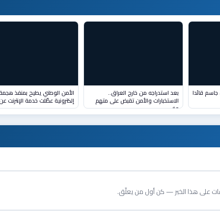
تكليف اللواء الركن أثير حمزة جاسم قائدا
بعد استدراجه من خارج العراق..
الأمن الوطني يطيح بمنفذ هجمة
الاستخبارات والأمن تقبض على متهم
إلكترونية عطّلت خدمة الإنترنت عن (٠
وف
قات على هذا الخبر — كن أول من يعلّق.