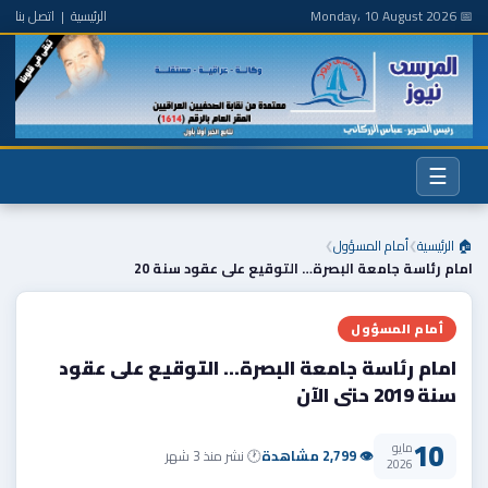
📅 Monday، 10 August 2026
الرئيسية
|
اتصل بنا
☰
🏠 الرئيسية
أمام المسؤول
❯
❯
امام رئاسة جامعة البصرة… التوقيع على عقود سنة 20
أمام المسؤول
امام رئاسة جامعة البصرة… التوقيع على عقود
سنة 2019 حتى الآن
10
مايو
👁 2,799 مشاهدة
🕐 نشر منذ 3 شهر
2026