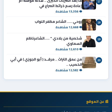
ما بعد الضربات الكبرى .. هدنة مؤقتة أم
17
إعادة رسم خرائط الصراع في
👁 13,356 مشاهدة
روحي ..... الشاعر مظفر النواب
18
👁 12,668 مشاهدة
شخصية من بلادي " .....الشاعرناظم
19
السماوي
👁 12,610 مشاهدة
من عمق التراث .. مرقــد ( أبو الجوزي ) في أبي
20
الخصيب ..
👁 12,582 مشاهدة
📰 عن الموقع