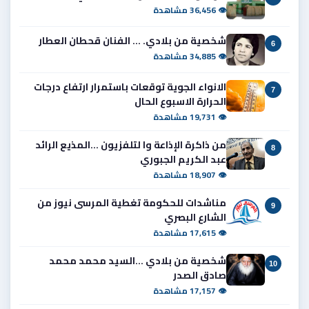
👁 36,456 مشاهدة
شخصية من بلادي. ... الفنان قحطان العطار
6
👁 34,885 مشاهدة
الانواء الجوية توقعات باستمرار ارتفاع درجات
7
الحرارة الاسبوع الحال
👁 19,731 مشاهدة
من ذاكرة الإذاعة وا لتلفزيون ...المذيع الرائد
8
عبد الكريم الجبوري
👁 18,907 مشاهدة
مناشدات للحكومة تغطية المرسى نيوز من
9
الشارع البصري
👁 17,615 مشاهدة
شخصية من بلادي ...السيد محمد محمد
10
صادق الصدر
👁 17,157 مشاهدة