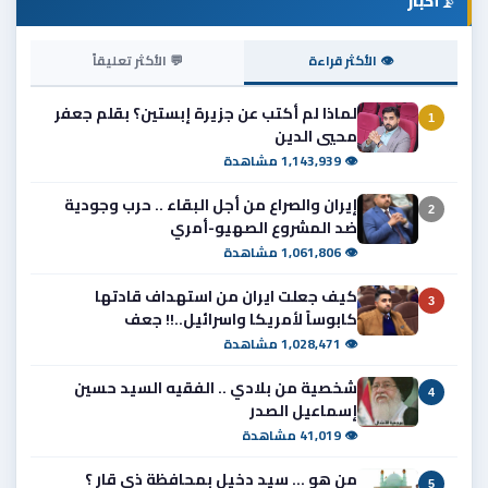
📡
أخبار
👁 الأكثر قراءة
💬 الأكثر تعليقاً
لماذا لم أكتب عن جزيرة إبستين؟ بقلم جعفر
1
محيي الدين
👁 1,143,939 مشاهدة
إيران والصراع من أجل البقاء .. حرب وجودية
2
ضد المشروع الصهيو-أمري
👁 1,061,806 مشاهدة
كيف جعلت ايران من استهداف قادتها
3
كابوساً لأمريكا واسرائيل..!! جعف
👁 1,028,471 مشاهدة
شخصية من بلادي .. الفقيه السيد حسين
4
إسماعيل الصدر
👁 41,019 مشاهدة
من هو ... سيد دخيل بمحافظة ذي قار ؟
5