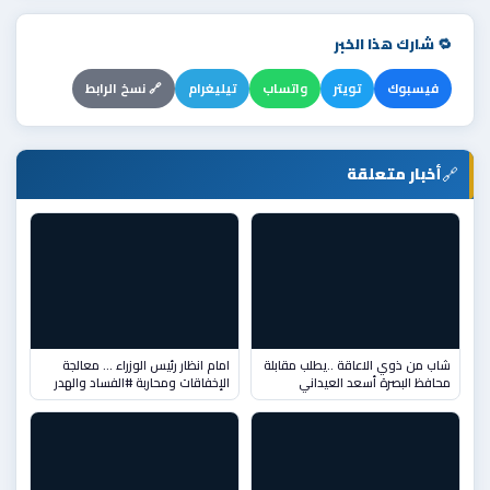
🔁 شارك هذا الخبر
فيسبوك
تويتر
واتساب
تيليغرام
🔗 نسخ الرابط
🔗
أخبار متعلقة
شاب من ذوي الاعاقة ..يطلب مقابلة
امام انظار رئيس الوزراء … معالجة
محافظ البصرة أسعد العيداني
الإخفاقات ومحاربة #الفساد والهدر