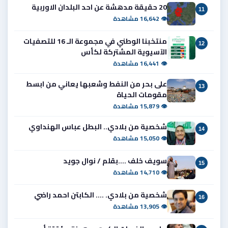
20 حقيقة مدهشة عن احد البلدان الاوربية
11
👁 16,642 مشاهدة
منتخبنا الوطني في مجموعة الـ 16 للتصفيات
12
الآسيوية المشتركة لكأس
👁 16,441 مشاهدة
على بحر من النفط وشعبها يعاني من ابسط
13
مقومات الحياة
👁 15,879 مشاهدة
شخصية من بلادي.. البطل عباس الهنداوي
14
👁 15,050 مشاهدة
سويف خلف ....بقلم / نوال جويد
15
👁 14,710 مشاهدة
شخصية من بلادي. .... الكابتن احمد راضي
16
👁 13,905 مشاهدة