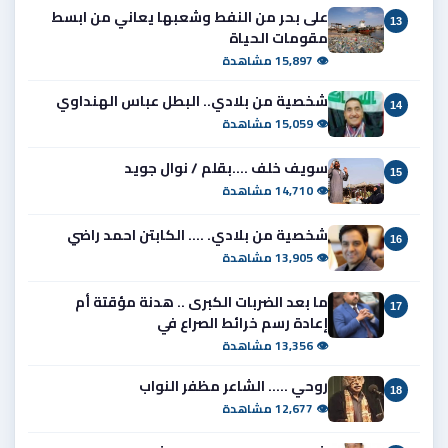
على بحر من النفط وشعبها يعاني من ابسط
13
مقومات الحياة
👁 15,897 مشاهدة
شخصية من بلادي.. البطل عباس الهنداوي
14
👁 15,059 مشاهدة
سويف خلف ....بقلم / نوال جويد
15
👁 14,710 مشاهدة
شخصية من بلادي. .... الكابتن احمد راضي
16
👁 13,905 مشاهدة
ما بعد الضربات الكبرى .. هدنة مؤقتة أم
17
إعادة رسم خرائط الصراع في
👁 13,356 مشاهدة
روحي ..... الشاعر مظفر النواب
18
👁 12,677 مشاهدة