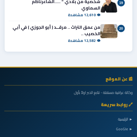
شخصية من بلادي " .....الشاعرناظم
19
السماوي
👁 12,610 مشاهدة
من عمق التراث .. مرقــد ( أبو الجوزي ) في أبي
20
الخصيب ..
👁 12,582 مشاهدة
📰 عن الموقع
وكالة عراقية مستقلة - تتابع الخبر اولاً بأول
🔗 روابط سريعة
► الرئيسية
► GooGle