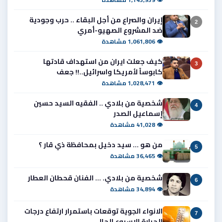
إيران والصراع من أجل البقاء .. حرب وجودية
2
ضد المشروع الصهيو-أمري
👁 1,061,806 مشاهدة
كيف جعلت ايران من استهداف قادتها
3
كابوساً لأمريكا واسرائيل..!! جعف
👁 1,028,471 مشاهدة
شخصية من بلادي .. الفقيه السيد حسين
4
إسماعيل الصدر
👁 41,028 مشاهدة
من هو ... سيد دخيل بمحافظة ذي قار ؟
5
👁 36,465 مشاهدة
شخصية من بلادي. ... الفنان قحطان العطار
6
👁 34,894 مشاهدة
الانواء الجوية توقعات باستمرار ارتفاع درجات
7
الحرارة الاسبوع الحال