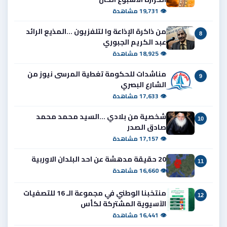
👁 19,731 مشاهدة
من ذاكرة الإذاعة وا لتلفزيون ...المذيع الرائد
8
عبد الكريم الجبوري
👁 18,925 مشاهدة
مناشدات للحكومة تغطية المرسى نيوز من
9
الشارع البصري
👁 17,633 مشاهدة
شخصية من بلادي ...السيد محمد محمد
10
صادق الصدر
👁 17,157 مشاهدة
20 حقيقة مدهشة عن احد البلدان الاوربية
11
👁 16,660 مشاهدة
منتخبنا الوطني في مجموعة الـ 16 للتصفيات
12
الآسيوية المشتركة لكأس
👁 16,441 مشاهدة