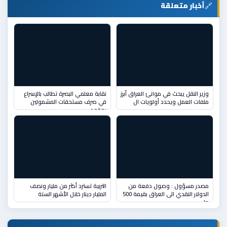
🔗
أخبار متعلقة
وزير النقل يبحث في موانئ العراق أبرز
نقابة معلمي البصرة تطالب بالإسراع
ملفات العمل ويحدد أولويات ال
في صرف مستحقات المشمولين
بعقود
مصدر مسؤول : وصول دفعة من
التربية تسترد أكثر من مليار ونصف
الدولار النقدي الى العراق بقيمة 500
المليار دينار خلال الأشهر الستة
ملي