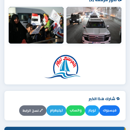
🔁 شارك هذا الخبر
فيسبوك
تويتر
واتساب
تيليغرام
🔗 نسخ الرابط