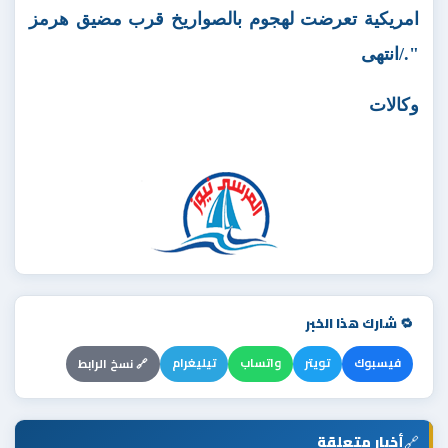
امريكية تعرضت لهجوم بالصواريخ قرب مضيق هرمز
"./انتهى
وكالات
🔁 شارك هذا الخبر
فيسبوك
تويتر
واتساب
تيليغرام
🔗 نسخ الرابط
🔗
أخبار متعلقة