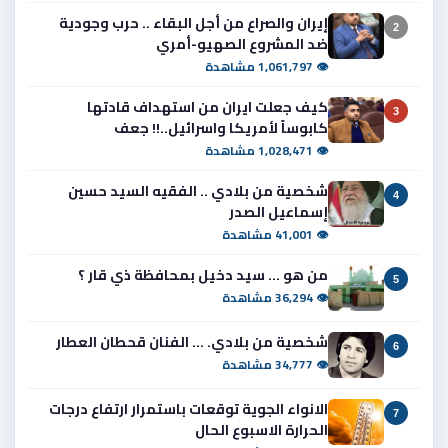
إيران والصراع من أجل البقاء .. حرب وجودية
2
ضد المشروع الصهيو-أمري
👁 1,061,797 مشاهدة
كيف جعلت ايران من استهداف قادتها
3
كابوساً لأمريكا واسرائيل..!! جعف
👁 1,028,471 مشاهدة
شخصية من بلادي .. الفقيه السيد حسين
4
إسماعيل الصدر
👁 41,001 مشاهدة
من هو ... سيد دخيل بمحافظة ذي قار ؟
5
👁 36,294 مشاهدة
شخصية من بلادي. ... الفنان قحطان العطار
6
👁 34,777 مشاهدة
الانواء الجوية توقعات باستمرار ارتفاع درجات
7
الحرارة الاسبوع الحال