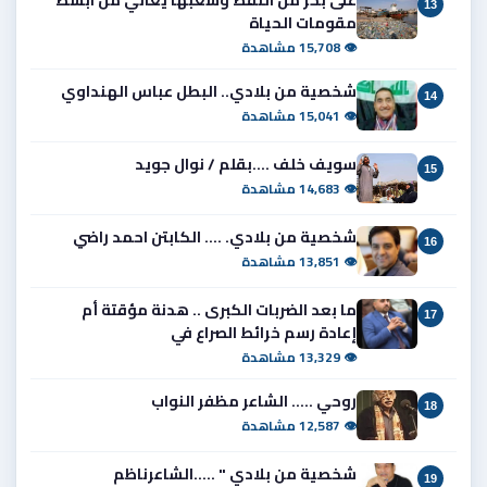
13
مقومات الحياة
👁 15,708 مشاهدة
شخصية من بلادي.. البطل عباس الهنداوي
14
👁 15,041 مشاهدة
سويف خلف ....بقلم / نوال جويد
15
👁 14,683 مشاهدة
شخصية من بلادي. .... الكابتن احمد راضي
16
👁 13,851 مشاهدة
ما بعد الضربات الكبرى .. هدنة مؤقتة أم
17
إعادة رسم خرائط الصراع في
👁 13,329 مشاهدة
روحي ..... الشاعر مظفر النواب
18
👁 12,587 مشاهدة
شخصية من بلادي " .....الشاعرناظم
19