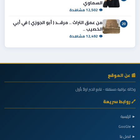
السماوي
👁 12,502 مشاهدة
من عمق التراث .. مرقــد ( أبو الجوزي ) في أبي
20
الخصيب ..
👁 12,492 مشاهدة
📰 عن الموقع
وكالة عراقية مستقلة - تتابع الخبر اولاً بأول
🔗 روابط سريعة
► الرئيسية
► GooGle
► اتصل بنا