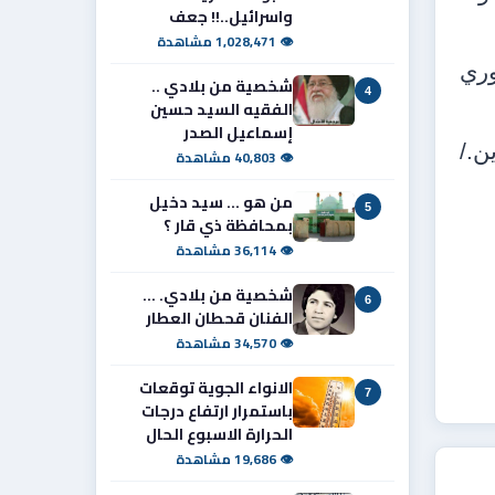
واسرائيل..!! جعف
👁 1,028,471 مشاهدة
وري
شخصية من بلادي ..
4
الفقيه السيد حسين
إسماعيل الصدر
ن./
👁 40,803 مشاهدة
من هو ... سيد دخيل
5
بمحافظة ذي قار ؟
👁 36,114 مشاهدة
شخصية من بلادي. ...
6
الفنان قحطان العطار
👁 34,570 مشاهدة
الانواء الجوية توقعات
7
باستمرار ارتفاع درجات
الحرارة الاسبوع الحال
👁 19,686 مشاهدة