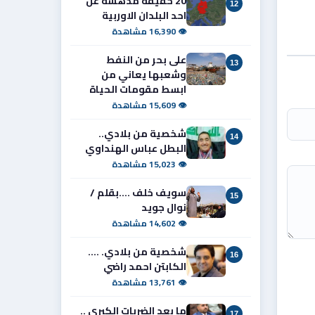
20 حقيقة مدهشة عن
12
احد البلدان الاوربية
👁 16,390 مشاهدة
على بحر من النفط
13
وشعبها يعاني من
ابسط مقومات الحياة
👁 15,609 مشاهدة
شخصية من بلادي..
14
البطل عباس الهنداوي
👁 15,023 مشاهدة
سويف خلف ....بقلم /
15
نوال جويد
👁 14,602 مشاهدة
شخصية من بلادي. ....
16
الكابتن احمد راضي
👁 13,761 مشاهدة
ما بعد الضربات الكبرى ..
17