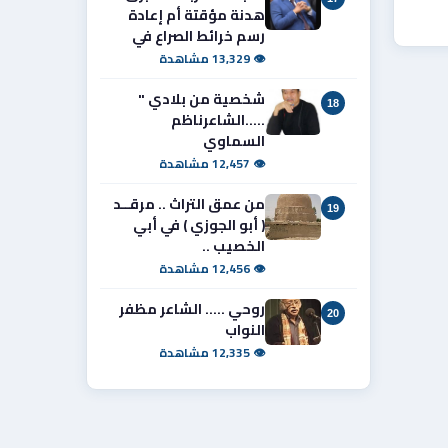
هدنة مؤقتة أم إعادة
رسم خرائط الصراع في
👁 13,329 مشاهدة
شخصية من بلادي "
18
.....الشاعرناظم
السماوي
👁 12,457 مشاهدة
من عمق التراث .. مرقــد
19
( أبو الجوزي ) في أبي
الخصيب ..
👁 12,456 مشاهدة
روحي ..... الشاعر مظفر
20
النواب
👁 12,335 مشاهدة