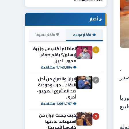
📡
أخبار
👁 الأكثر قراءة
💬 الأكثر تعليقاً
لماذا لم أكتب عن جزيرة
1
إبستين؟ بقلم جعفر
محيي الدين
👁 1,143,894 مشاهدة
،
صدر
إيران والصراع من أجل
2
البقاء .. حرب وجودية
ضد المشروع الصهيو-
أمري
ريا
👁 1,061,797 مشاهدة
بيع
كيف جعلت ايران من
3
استهداف قادتها
كابوساً لأمريكا
ولة