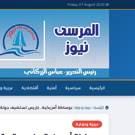
📅 Friday، 07 August 2026
الرئيسية
سياسية
أمنية
أقتصادية
عربية و
🏠 الرئيسية
عربية ودولية
بوساطة أمريكية.. باريس تستضيف جولة ج
❯
❯
عربية ودولية