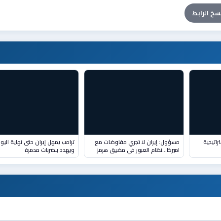
سخ الرابط
راتيجية
مسؤول: إيران لا تجري مفاوضات مع
ترامب يمهل إيران حتى نهاية اليو
اميركا...نظام العبور في مضيق هرمز
ويهدد بـضربات مدمرة