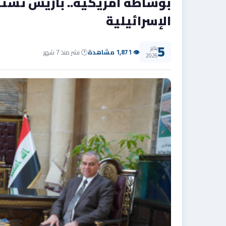
بوساطة أمريكية.. باريس تستض
الإسرائيلية
5
يناير
👁 1,871 مشاهدة
🕐 نشر منذ 7 شهر
2026