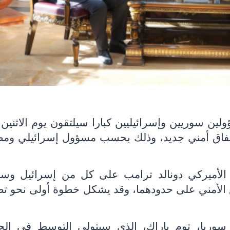
لين سوريين وإسرائيليين كبارا سيلتقون يوم الاثنين
تفاق أمني جديد، وذلك بحسب مسؤول إسرائيلي وم
الأميركي دونالد ترامب على كل من إسرائيل وسو
 الأمني على حدودهما، وقد يشكل خطوة أولى نحو تط
سوريا، توم باراك، الذي سيتولى التوسط في الج