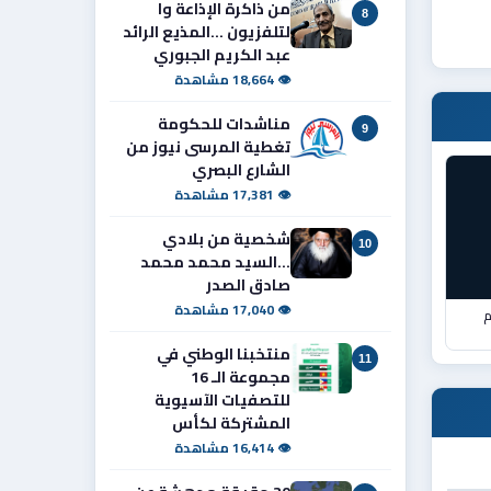
من ذاكرة الإذاعة وا
8
لتلفزيون ...المذيع الرائد
عبد الكريم الجبوري
👁 18,664 مشاهدة
مناشدات للحكومة
9
تغطية المرسى نيوز من
الشارع البصري
👁 17,381 مشاهدة
شخصية من بلادي
10
...السيد محمد محمد
صادق الصدر
👁 17,040 مشاهدة
م
منتخبنا الوطني في
11
مجموعة الـ 16
للتصفيات الآسيوية
المشتركة لكأس
👁 16,414 مشاهدة