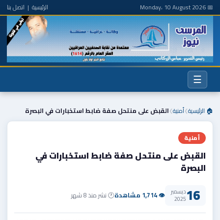
📅 Monday، 10 August 2026
الرئيسية
|
اتصل بنا
☰
🏠 الرئيسية
أمنية
القبض على منتحل صفة ضابط استخبارات في البصرة
❯
❯
أمنية
القبض على منتحل صفة ضابط استخبارات في
البصرة
16
ديسمبر
👁 1,714 مشاهدة
🕐 نشر منذ 8 شهر
2025