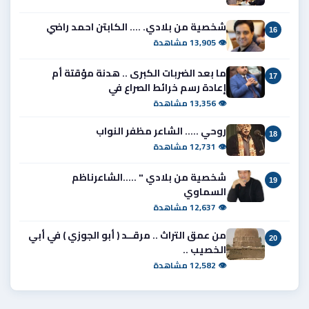
شخصية من بلادي. .... الكابتن احمد راضي
16
👁 13,905 مشاهدة
ما بعد الضربات الكبرى .. هدنة مؤقتة أم
17
إعادة رسم خرائط الصراع في
👁 13,356 مشاهدة
روحي ..... الشاعر مظفر النواب
18
👁 12,731 مشاهدة
شخصية من بلادي " .....الشاعرناظم
19
السماوي
👁 12,637 مشاهدة
من عمق التراث .. مرقــد ( أبو الجوزي ) في أبي
20
الخصيب ..
👁 12,582 مشاهدة