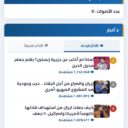
عدد الأصوات : 0
📡
أخبار
👁 الأكثر قراءة
💬 الأكثر تعليقاً
لماذا لم أكتب عن جزيرة إبستين؟ بقلم جعفر
1
محيي الدين
👁 1,143,948 مشاهدة
إيران والصراع من أجل البقاء .. حرب وجودية
2
ضد المشروع الصهيو-أمري
👁 1,061,815 مشاهدة
كيف جعلت ايران من استهداف قادتها
3
كابوساً لأمريكا واسرائيل..!! جعف
👁 1,028,471 مشاهدة