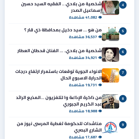
شخصية من بلادي .. الفقيه السيد حسين
4
إسماعيل الصدر
👁 41,082 مشاهدة
من هو ... سيد دخيل بمحافظة ذي قار ؟
5
👁 36,537 مشاهدة
شخصية من بلادي. ... الفنان قحطان العطار
6
👁 34,921 مشاهدة
الانواء الجوية توقعات باستمرار ارتفاع درجات
7
الحرارة الاسبوع الحال
👁 19,731 مشاهدة
من ذاكرة الإذاعة وا لتلفزيون ...المذيع الرائد
8
عبد الكريم الجبوري
👁 18,988 مشاهدة
مناشدات للحكومة تغطية المرسى نيوز من
9
الشارع البصري
👁 17,687 مشاهدة