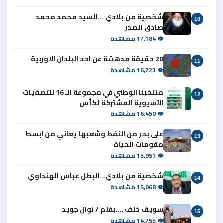
شخصية من بلادي ...السيد محمد محمد
10
صادق الصدر
👁 17,184 مشاهدة
20 حقيقة مدهشة عن احد البلدان الاوربية
11
👁 16,723 مشاهدة
منتخبنا الوطني في مجموعة الـ 16 للتصفيات
12
الآسيوية المشتركة لكأس
👁 16,450 مشاهدة
على بحر من النفط وشعبها يعاني من ابسط
13
مقومات الحياة
👁 15,951 مشاهدة
شخصية من بلادي.. البطل عباس الهنداوي
14
👁 15,068 مشاهدة
سويف خلف ....بقلم / نوال جويد
15
👁 14,755 مشاهدة