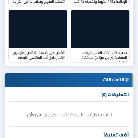
الإطاحة بـ119 متهماً وتفكيك 14 شب
تتعقب المتهم وتطيح به في الغزالية
مدير مكتب القائد العام للقوات
القبض على خمسة أشخاص يمارسون
المسلحة يترأس مؤتمرًا لمناقشة
القمار داخل أحد المقاهي بالبصرة
تطبيق
💬
التعليقات
التعليقات (0)
لا توجد تعليقات على هذا الخبر — كن أول من يعلّق.
أضف تعليقاً