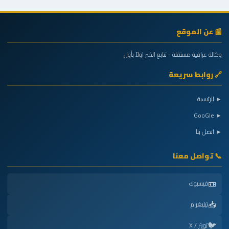
📰 عن الموقع
وكالة عراقية مستقلة - تتابع الخبر اولاً بأول
🔗 روابط سريعة
► الرئيسية
► GooGle
► اتصل بنا
📞 تواصل معنا
📼
فيسبوك
📥
تيليغرام
🐦
تويتر / X