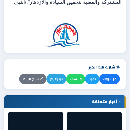
المشتركة والمعنية بتحقيق السيادة والازدهار"./انتهى
🔁 شارك هذا الخبر
فيسبوك
تويتر
واتساب
تيليغرام
🔗 نسخ الرابط
🔗
أخبار متعلقة