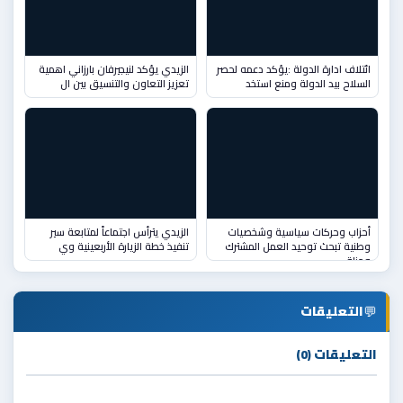
ائتلاف ادارة الدولة :يؤكد دعمه لحصر
الزيدي يؤكد لنيجيرفان بارزاني اهمية
السلاح بيد الدولة ومنع استخد
تعزيز التعاون والتنسيق بين ال
أحزاب وحركات سياسية وشخصيات
الزيدي يترأس اجتماعاً لمتابعة سير
وطنية تبحث توحيد العمل المشترك
تنفيذ خطة الزيارة الأربعينية وي
ومناق
💬
التعليقات
التعليقات (0)