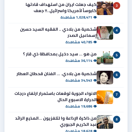
كيف جعلت ايران من استهداف قادتها
3
كابوساً لأمريكا واسرائيل..!! جعف
👁 1,028,471 مشاهدة
شخصية من بلادي .. الفقيه السيد حسين
4
إسماعيل الصدر
👁 40,785 مشاهدة
من هو ... سيد دخيل بمحافظة ذي قار ؟
5
👁 36,114 مشاهدة
شخصية من بلادي. ... الفنان قحطان العطار
6
👁 34,543 مشاهدة
الانواء الجوية توقعات باستمرار ارتفاع درجات
7
الحرارة الاسبوع الحال
👁 19,686 مشاهدة
من ذاكرة الإذاعة وا لتلفزيون ...المذيع الرائد
8
عبد الكريم الجبوري
👁 18,628 مشاهدة