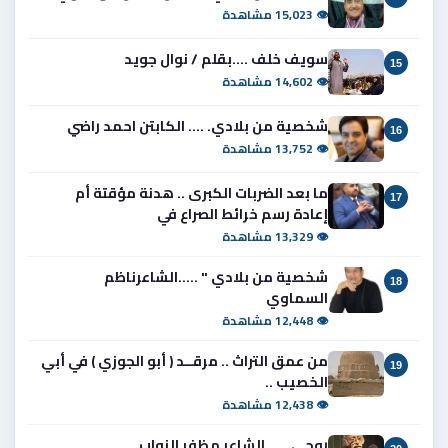
👁 15,023 مشاهدة
سويف خلف ....بقلم / نوال جويد
15
👁 14,602 مشاهدة
شخصية من بلادي. .... الكابتن احمد راضي
16
👁 13,752 مشاهدة
ما بعد الضربات الكبرى .. هدنة مؤقتة أم
17
إعادة رسم خرائط الصراع في
👁 13,329 مشاهدة
شخصية من بلادي " .....الشاعرناظم
18
السماوي
👁 12,448 مشاهدة
من عمق التراث .. مرقــد ( أبو الجوزي ) في أبي
19
الخصيب ..
👁 12,438 مشاهدة
روحي ..... الشاعر مظفر النواب