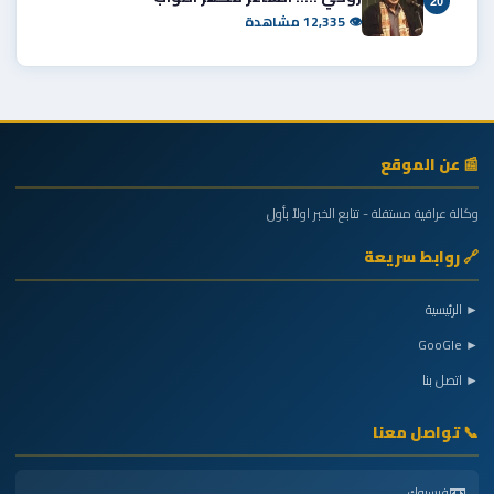
20
👁 12,335 مشاهدة
📰 عن الموقع
وكالة عراقية مستقلة - تتابع الخبر اولاً بأول
🔗 روابط سريعة
► الرئيسية
► GooGle
► اتصل بنا
📞 تواصل معنا
📼
فيسبوك