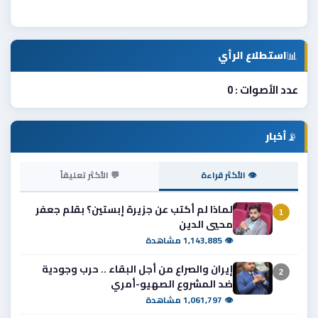
📊
استطلاع الرأي
عدد الأصوات : 0
📡
أخبار
👁 الأكثر قراءة
💬 الأكثر تعليقاً
لماذا لم أكتب عن جزيرة إبستين؟ بقلم جعفر
1
محيي الدين
👁 1,143,885 مشاهدة
إيران والصراع من أجل البقاء .. حرب وجودية
2
ضد المشروع الصهيو-أمري
👁 1,061,797 مشاهدة