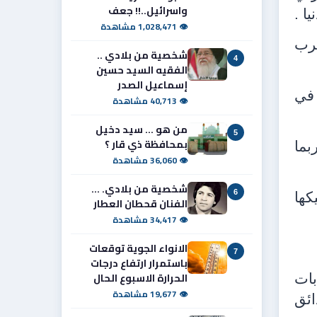
واسرائيل..!! جعف
ا .
👁 1,028,471 مشاهدة
عرب
شخصية من بلادي ..
4
الفقيه السيد حسين
إسماعيل الصدر
 في
👁 40,713 مشاهدة
من هو ... سيد دخيل
5
بمحافظة ذي قار ؟
بما
👁 36,060 مشاهدة
شخصية من بلادي. ...
6
كها
الفنان قحطان العطار
👁 34,417 مشاهدة
الانواء الجوية توقعات
7
باستمرار ارتفاع درجات
الحرارة الاسبوع الحال
بات
👁 19,677 مشاهدة
ائق