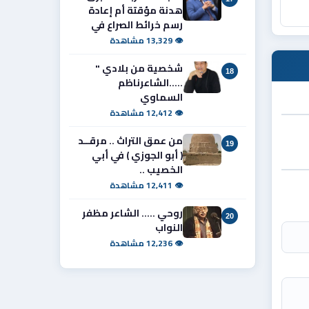
هدنة مؤقتة أم إعادة
رسم خرائط الصراع في
👁 13,329 مشاهدة
شخصية من بلادي "
18
.....الشاعرناظم
السماوي
👁 12,412 مشاهدة
من عمق التراث .. مرقــد
19
( أبو الجوزي ) في أبي
الخصيب ..
👁 12,411 مشاهدة
روحي ..... الشاعر مظفر
20
النواب
👁 12,236 مشاهدة