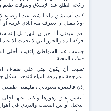
رائحة الطلع عند الإنفلاق وتذوقت طعم و
كنت أستنشق ماء الشط عند الوضوء لأ
،ولا يتقبل ان تغترف منه أيادي غريبة أو أج
نعم سيدتي أنا "جيران النهر" بل إبنه 
حركة المد والجزر التي لا تحدث الا عندنا .
جلست عند الشواطئ إلتقيت بأحلى الحب
قبلات المحبة .
تمنيت أن يكون بيتي على ضفاف الأنه
المزججة مع زرقة المياه لتتوحد بشكل جم
إذن فالبصرة معبودتي ، ملهمتى طفلتي ال
أتنفس عبق زهورها وأكتب عنها أحلى الق
النخيل أو بين القصب والبردي في أهواره