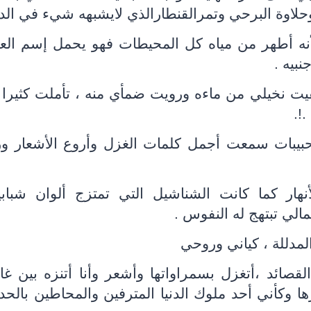
حلاوة البرحي وتمرالقنطارالذي لايشبهه شيء في الدني
نه أطهر من مياه كل المحيطات فهو يحمل إسم ال
نبيه .
سقيت نخيلي من ماءه ورويت ضمأي منه ، تأملت كثيرا
!.
يبات سمعت أجمل كلمات الغزل وأروع الأشعار ور
ار كما كانت الشناشيل التي تمتزج ألوان شبابي
الي تبتهج له النفوس .
مدللة ، كياني وروحي
صائد ،أتغزل بسمراواتها وأشعر وأنا أتنزه بين غا
ا وكأني أحد ملوك الدنيا المترفين والمحاطين بالحد