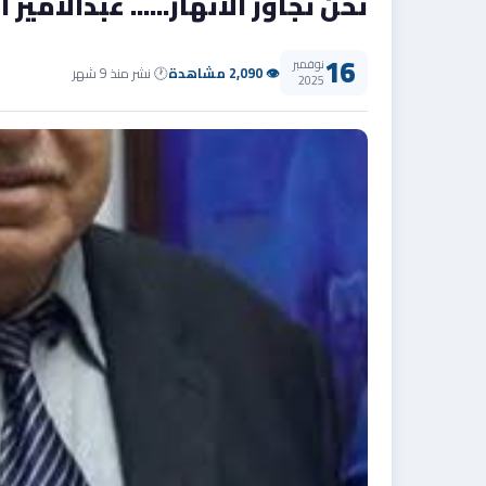
نحن نجاور الأنهار...... عبدالامير 
16
نوفمبر
👁 2,090 مشاهدة
🕐 نشر منذ 9 شهر
2025