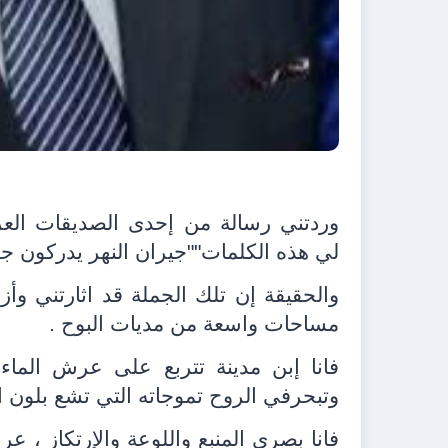
وردتني رسالة من إحدى الصديقات ال
لي هذه الكلمات""جيران النهر يدركون جوه
والحقيقة إن تلك الجملة قد اثارتني 
مساحات واسعة من مديات البوح .
فانا إبن مدينة تتربع على عرش الماء
وتبحرفي الروح تموجاته التي تشع بلون ا
فانا بصري المنبع واللوعة والإرتكاز ، 