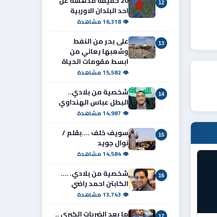
20 حقيقة مدهشة عن
12
احد البلدان الاوربية
👁 16,318 مشاهدة
على بحر من النفط
13
وشعبها يعاني من
ابسط مقومات الحياة
👁 15,582 مشاهدة
شخصية من بلادي..
14
البطل عباس الهنداوي
👁 14,987 مشاهدة
سويف خلف ....بقلم /
15
نوال جويد
👁 14,584 مشاهدة
شخصية من بلادي. ....
16
الكابتن احمد راضي
👁 13,743 مشاهدة
ما بعد الضربات الكبرى ..
17