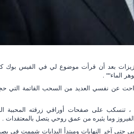
عزيزات بعد أن قرأت موضوع لي في الفيس بوك ك
ر الماء"" .
وأزاحت عن نفسي العديد من السحب القاتمة التي ح
 ، تنسكب على صفحات أوراقي زرقته المحببة الن
لفيروز وما يثيره من عمق روحي يتصل بالمعتقدات .
عربي حتى آخر النهايات ومبتدأ البدايات شممت في بص