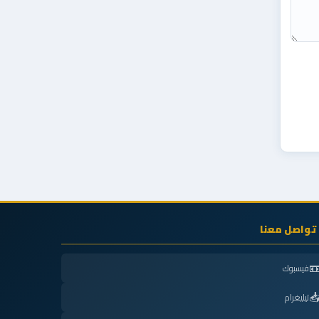
📞 تواصل مع

فيسبوك

تيليغرام