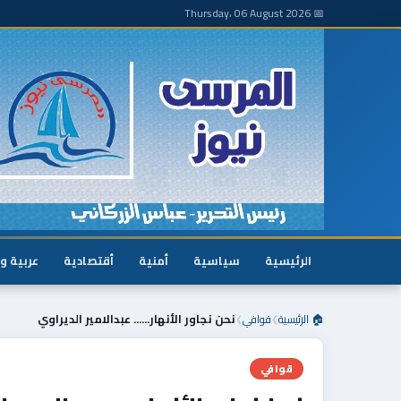
📅 Thursday، 06 August 2026
الرئيسية
سياسية
أمنية
أقتصادية
عربية و
🏠 الرئيسية
قوافي
نحن نجاور الأنهار...... عبدالامير الديراوي
❯
❯
قوافي