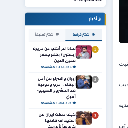
📡
أخبار
👁 الأكثر قراءة
💬 الأكثر تعليقاً
لماذا لم أكتب عن جزيرة
1
إبستين؟ بقلم جعفر
محيي الدين
تبت
👁 1,143,876 مشاهدة
إيران والصراع من أجل
2
البقاء .. حرب وجودية
جبت
ضد المشروع الصهيو-
أمري
👁 1,061,797 مشاهدة
دية
كيف جعلت ايران من
3
استهداف قادتها
رتي
كابوساً لأمريكا