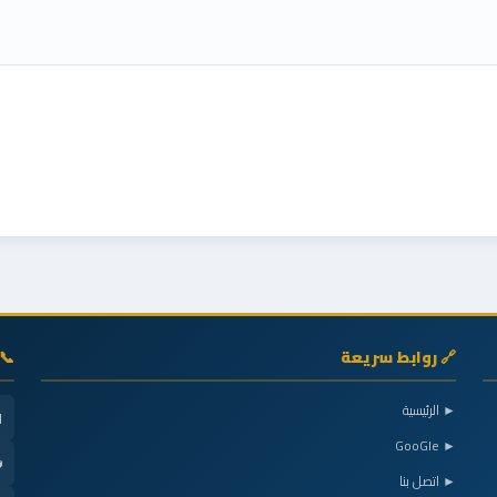
نا
🔗 روابط سريعة
► الرئيسية

► GooGle

► اتصل بنا