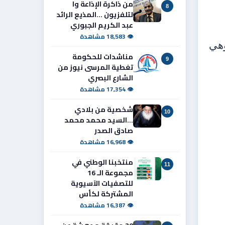
من ذاكرة الإذاعة وا
8
لتلفزيون ...المذيع الرائد
عبد الكريم الجبوري
👁 18,583 مشاهدة
وهي
مناشدات للحكومة
9
تغطية المرسى نيوز من
الشارع البصري
👁 17,354 مشاهدة
شخصية من بلادي
10
...السيد محمد محمد
صادق الصدر
👁 16,968 مشاهدة
منتخبنا الوطني في
11
مجموعة الـ 16
للتصفيات الآسيوية
المشتركة لكأس
👁 16,387 مشاهدة