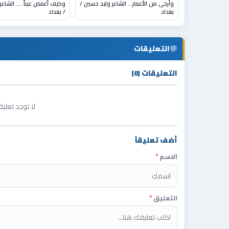
وأرخى من الأعمار... الشاعر وليد حسين /
وكيف أغمض عيناً …. 
بغداد
/ بغداد
💬
التعليقات
التعليقات (0)
لا توجد تعلي
أضف تعليقاً
الاسم
*
التعليق
*