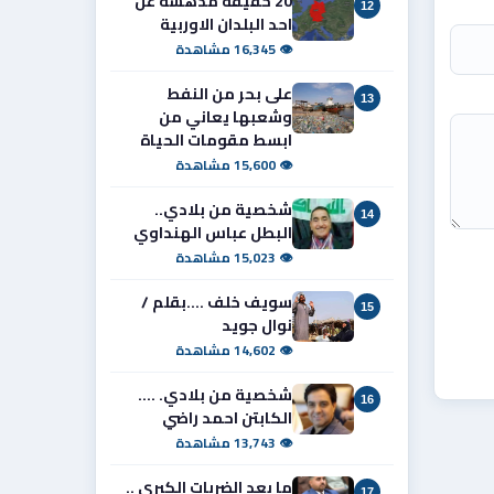
20 حقيقة مدهشة عن
12
احد البلدان الاوربية
👁 16,345 مشاهدة
على بحر من النفط
13
وشعبها يعاني من
ابسط مقومات الحياة
👁 15,600 مشاهدة
شخصية من بلادي..
14
البطل عباس الهنداوي
👁 15,023 مشاهدة
سويف خلف ....بقلم /
15
نوال جويد
👁 14,602 مشاهدة
شخصية من بلادي. ....
16
الكابتن احمد راضي
👁 13,743 مشاهدة
ما بعد الضربات الكبرى ..
17