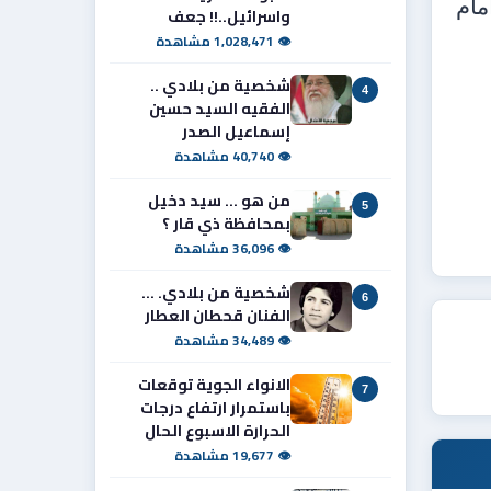
مام
واسرائيل..!! جعف
👁 1,028,471 مشاهدة
شخصية من بلادي ..
4
الفقيه السيد حسين
إسماعيل الصدر
👁 40,740 مشاهدة
من هو ... سيد دخيل
5
بمحافظة ذي قار ؟
👁 36,096 مشاهدة
شخصية من بلادي. ...
6
الفنان قحطان العطار
👁 34,489 مشاهدة
الانواء الجوية توقعات
7
باستمرار ارتفاع درجات
الحرارة الاسبوع الحال
👁 19,677 مشاهدة