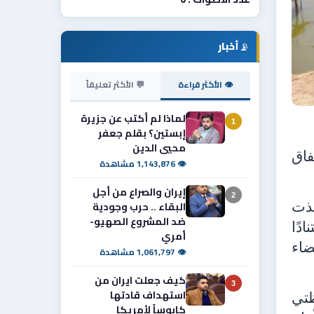
📡
أخبار
👁 الأكثر قراءة
💬 الأكثر تعليقاً
لماذا لم أكتب عن جزيرة
1
إبستين؟ بقلم جعفر
محيي الدين
فاق
👁 1,143,876 مشاهدة
إيران والصراع من أجل
2
البقاء .. حرب وجودية
فذت
ضد المشروع الصهيو-
دًا
أمري
ضاء
👁 1,061,797 مشاهدة
كيف جعلت ايران من
3
استهداف قادتها
ظتي
كابوساً لأمريكا