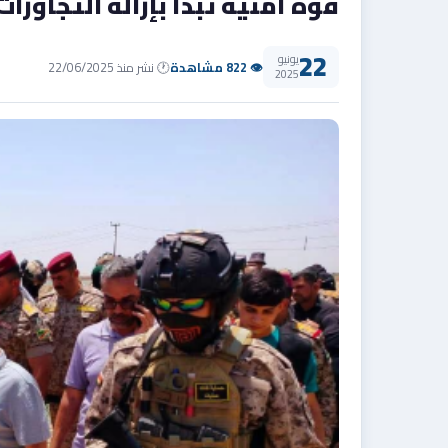
قوة أمنية تبدأ بإزالة التجاوز
22
يونيو
👁 822 مشاهدة
🕐 نشر منذ 22/06/2025
2025