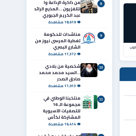
من ذاكرة الإذاعة وا
8
لتلفزيون ...المذيع الرائد
عبد الكريم الجبوري
👁 18,619 مشاهدة
مناشدات للحكومة
9
تغطية المرسى نيوز من
الشارع البصري
 الباب
👁 17,372 مشاهدة
شخصية من بلادي
10
...السيد محمد محمد
صادق الصدر
👁 17,013 مشاهدة
منتخبنا الوطني في
11
مجموعة الـ 16
للتصفيات الآسيوية
المشتركة لكأس
👁 16,414 مشاهدة