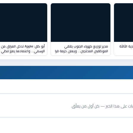
ية الثالثة
مدير توزيع كهرباء الجنوب يلتقي
أبو كلل: Apple تدخل العراق من
الموظفين المحتجين… ويعلن حزمة قرا
الرسمي... واعتمادها يعزز تنظي
قات على هذا الخبر — كن أول من يعلّق.