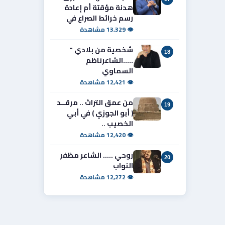
هدنة مؤقتة أم إعادة
رسم خرائط الصراع في
👁 13,329 مشاهدة
شخصية من بلادي "
18
.....الشاعرناظم
السماوي
👁 12,421 مشاهدة
من عمق التراث .. مرقــد
19
( أبو الجوزي ) في أبي
الخصيب ..
👁 12,420 مشاهدة
روحي ..... الشاعر مظفر
20
النواب
👁 12,272 مشاهدة