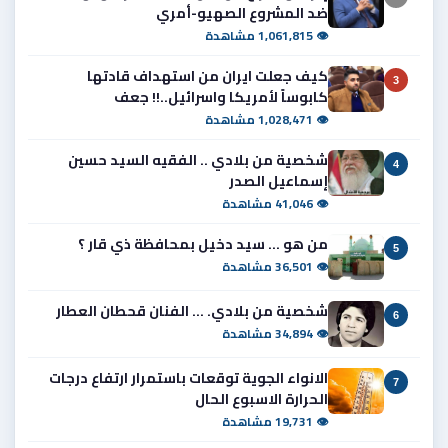
ضد المشروع الصهيو-أمري
👁 1,061,815 مشاهدة
كيف جعلت ايران من استهداف قادتها
3
كابوساً لأمريكا واسرائيل..!! جعف
👁 1,028,471 مشاهدة
شخصية من بلادي .. الفقيه السيد حسين
4
إسماعيل الصدر
👁 41,046 مشاهدة
من هو ... سيد دخيل بمحافظة ذي قار ؟
5
👁 36,501 مشاهدة
شخصية من بلادي. ... الفنان قحطان العطار
6
👁 34,894 مشاهدة
الانواء الجوية توقعات باستمرار ارتفاع درجات
7
الحرارة الاسبوع الحال
👁 19,731 مشاهدة