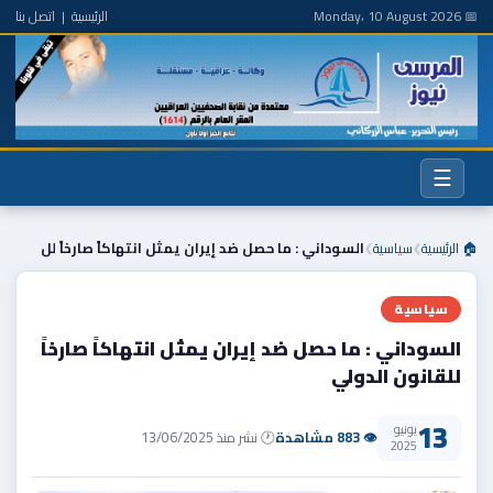
📅 Monday، 10 August 2026
الرئيسية
|
اتصل بنا
☰
🏠 الرئيسية
سياسية
السوداني : ما حصل ضد إيران يمثل انتهاكاً صارخاً لل
❯
❯
سياسية
السوداني : ما حصل ضد إيران يمثل انتهاكاً صارخاً
للقانون الدولي
13
يونيو
👁 883 مشاهدة
🕐 نشر منذ 13/06/2025
2025