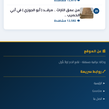
👁 12,610 مشاهدة
من عمق التراث .. مرقــد ( أبو الجوزي ) في أبي
20
الخصيب ..
👁 12,582 مشاهدة
📰 عن الموقع
وكالة عراقية مستقلة - تتابع الخبر اولاً بأول
🔗 روابط سريعة
► الرئيسية
► GooGle
► اتصل بنا