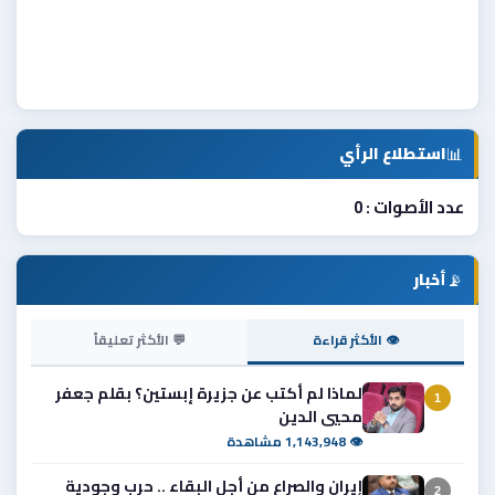
📊
استطلاع الرأي
عدد الأصوات : 0
📡
أخبار
👁 الأكثر قراءة
💬 الأكثر تعليقاً
لماذا لم أكتب عن جزيرة إبستين؟ بقلم جعفر
1
محيي الدين
👁 1,143,948 مشاهدة
إيران والصراع من أجل البقاء .. حرب وجودية
2