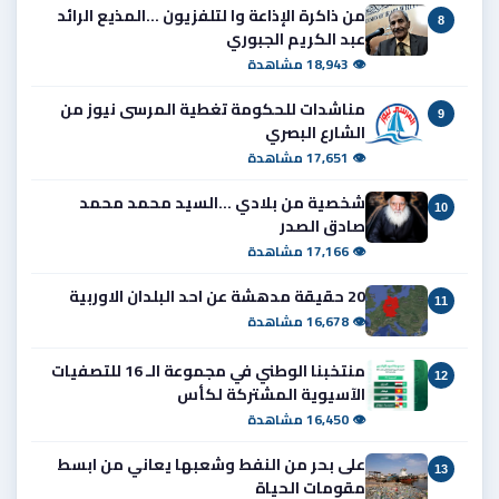
من ذاكرة الإذاعة وا لتلفزيون ...المذيع الرائد
8
عبد الكريم الجبوري
👁 18,943 مشاهدة
مناشدات للحكومة تغطية المرسى نيوز من
9
الشارع البصري
👁 17,651 مشاهدة
شخصية من بلادي ...السيد محمد محمد
10
صادق الصدر
👁 17,166 مشاهدة
20 حقيقة مدهشة عن احد البلدان الاوربية
11
👁 16,678 مشاهدة
منتخبنا الوطني في مجموعة الـ 16 للتصفيات
12
الآسيوية المشتركة لكأس
👁 16,450 مشاهدة
على بحر من النفط وشعبها يعاني من ابسط
13
مقومات الحياة