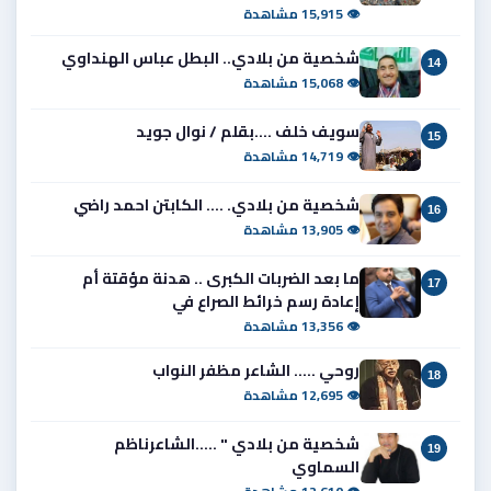
👁 15,915 مشاهدة
شخصية من بلادي.. البطل عباس الهنداوي
14
👁 15,068 مشاهدة
سويف خلف ....بقلم / نوال جويد
15
👁 14,719 مشاهدة
شخصية من بلادي. .... الكابتن احمد راضي
16
👁 13,905 مشاهدة
ما بعد الضربات الكبرى .. هدنة مؤقتة أم
17
إعادة رسم خرائط الصراع في
👁 13,356 مشاهدة
روحي ..... الشاعر مظفر النواب
18
👁 12,695 مشاهدة
شخصية من بلادي " .....الشاعرناظم
19
السماوي