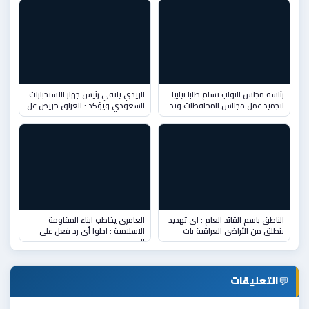
رئاسة مجلس النواب تسلم طلبا نيابيا
الزيدي يلتقي رئيس جهاز الاستخبارات
لتجميد عمل مجالس المحافظات وتد
السعودي ويؤكد : العراق حريص عل
الناطق باسم القائد العام : اي تهديد
العامري يخاطب ابناء المقاومة
ينطلق من الأراضي العراقية بات
الاسلامية : اجلوا أي رد فعل على
العد
💬
التعليقات