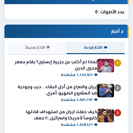
عدد الأصوات : 0
📡
أخبار
👁 الأكثر قراءة
💬 الأكثر تعليقاً
لماذا لم أكتب عن جزيرة إبستين؟ بقلم جعفر
1
محيي الدين
👁 1,143,921 مشاهدة
إيران والصراع من أجل البقاء .. حرب وجودية
2
ضد المشروع الصهيو-أمري
👁 1,061,797 مشاهدة
كيف جعلت ايران من استهداف قادتها
3
كابوساً لأمريكا واسرائيل..!! جعف
👁 1,028,471 مشاهدة