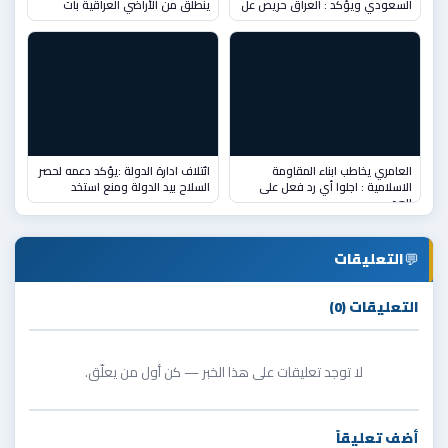
السعودي ويؤكد : العراق حريص عل
ينطلق من الأراضي العراقية بات
العامري يخاطب ابناء المقاومة
ائتلاف ادارة الدولة :يؤكد دعمه لحصر
الاسلامية : اجلوا أي رد فعل على
السلاح بيد الدولة ومنع استخد
العد
💬
التعليقات
التعليقات (0)
لا توجد تعليقات على هذا الخبر — كن أول من يعلّق.
أضف تعليقاً