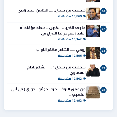
شخصية من بلادي. .... الكابتن احمد راضي
16
👁 13,869 مشاهدة
ما بعد الضربات الكبرى .. هدنة مؤقتة أم
17
إعادة رسم خرائط الصراع في
👁 13,347 مشاهدة
روحي ..... الشاعر مظفر النواب
18
👁 12,596 مشاهدة
شخصية من بلادي " .....الشاعرناظم
19
السماوي
👁 12,502 مشاهدة
من عمق التراث .. مرقــد ( أبو الجوزي ) في أبي
20
الخصيب ..
👁 12,492 مشاهدة