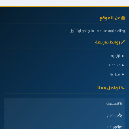
📰 عن الموقع
وكالة عراقية مستقلة - تتابع الخبر اولاً بأول
🔗 روابط سريعة
► الرئيسية
► GooGle
► اتصل بنا
📞 تواصل معنا
📼
فيسبوك
📥
تيليغرام
🐦
تويتر / X