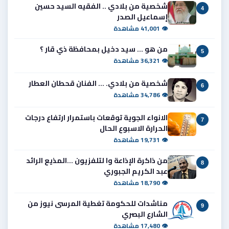
شخصية من بلادي .. الفقيه السيد حسين
4
إسماعيل الصدر
👁 41,001 مشاهدة
من هو ... سيد دخيل بمحافظة ذي قار ؟
5
👁 36,321 مشاهدة
شخصية من بلادي. ... الفنان قحطان العطار
6
👁 34,786 مشاهدة
الانواء الجوية توقعات باستمرار ارتفاع درجات
7
الحرارة الاسبوع الحال
👁 19,731 مشاهدة
من ذاكرة الإذاعة وا لتلفزيون ...المذيع الرائد
8
عبد الكريم الجبوري
👁 18,790 مشاهدة
مناشدات للحكومة تغطية المرسى نيوز من
9
الشارع البصري
👁 17,480 مشاهدة