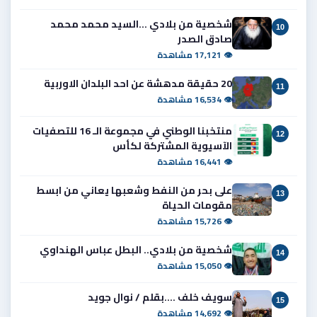
شخصية من بلادي ...السيد محمد محمد
10
صادق الصدر
👁 17,121 مشاهدة
20 حقيقة مدهشة عن احد البلدان الاوربية
11
👁 16,534 مشاهدة
منتخبنا الوطني في مجموعة الـ 16 للتصفيات
12
الآسيوية المشتركة لكأس
👁 16,441 مشاهدة
على بحر من النفط وشعبها يعاني من ابسط
13
مقومات الحياة
👁 15,726 مشاهدة
شخصية من بلادي.. البطل عباس الهنداوي
14
👁 15,050 مشاهدة
سويف خلف ....بقلم / نوال جويد
15
👁 14,692 مشاهدة