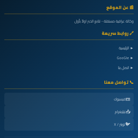
📰 عن الموقع
وكالة عراقية مستقلة - تتابع الخبر اولاً بأول
🔗 روابط سريعة
► الرئيسية
► GooGle
► اتصل بنا
📞 تواصل معنا
📼
فيسبوك
📥
تيليغرام
🐦
تويتر / X