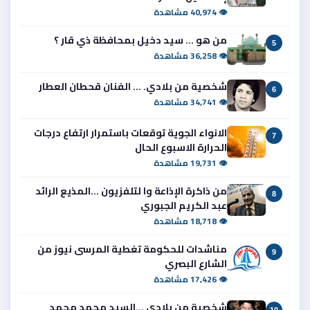
👁 40,974 مشاهدة
من هو ... سيد دخيل بمحافظة ذي قار ؟
5
👁 36,258 مشاهدة
شخصية من بلادي. ... الفنان قحطان العطار
6
👁 34,741 مشاهدة
الانواء الجوية توقعات باستمرار ارتفاع درجات
7
الحرارة الاسبوع الحال
👁 19,731 مشاهدة
من ذاكرة الإذاعة وا لتلفزيون ...المذيع الرائد
8
عبد الكريم الجبوري
👁 18,718 مشاهدة
مناشدات للحكومة تغطية المرسى نيوز من
9
الشارع البصري
👁 17,426 مشاهدة
شخصية من بلادي ...السيد محمد محمد