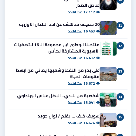
10
صادق الصدر
👁 17,112 مشاهدة
20 حقيقة مدهشة عن احد البلدان الاوربية
11
👁 16,453 مشاهدة
منتخبنا الوطني في مجموعة الـ 16 للتصفيات
12
الآسيوية المشتركة لكأس
👁 16,432 مشاهدة
على بحر من النفط وشعبها يعاني من ابسط
13
مقومات الحياة
👁 15,672 مشاهدة
شخصية من بلادي.. البطل عباس الهنداوي
14
👁 15,041 مشاهدة
سويف خلف ....بقلم / نوال جويد
15
👁 14,674 مشاهدة