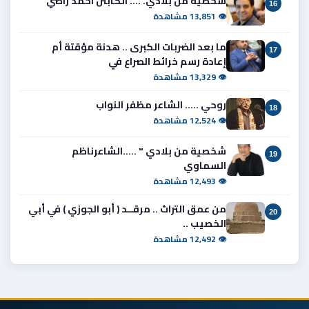
شخصية من بلادي. .... الكابتن احمد راضي
16
👁 13,851 مشاهدة
ما بعد الضربات الكبرى .. هدنة مؤقتة أم
17
إعادة رسم خرائط الصراع في
👁 13,329 مشاهدة
روحي ..... الشاعر مظفر النواب
18
👁 12,524 مشاهدة
شخصية من بلادي " .....الشاعرناظم
19
السماوي
👁 12,493 مشاهدة
من عمق التراث .. مرقــد ( أبو الجوزي ) في أبي
20
الخصيب ..
👁 12,492 مشاهدة