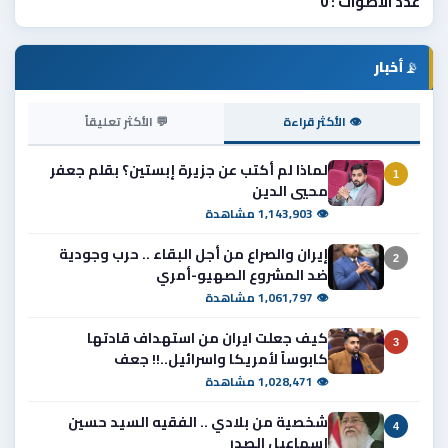
عدد الأصوات : 0
📡
أخبار
👁 الأكثر قراءة
💬 الأكثر تعليقاً
لماذا لم أكتب عن جزيرة إبستين؟ بقلم جعفر
1
محيي الدين
👁 1,143,903 مشاهدة
إيران والصراع من أجل البقاء .. حرب وجودية
2
ضد المشروع الصهيو-أمري
👁 1,061,797 مشاهدة
كيف جعلت ايران من استهداف قادتها
3
كابوساً لأمريكا واسرائيل..!! جعف
👁 1,028,471 مشاهدة
شخصية من بلادي .. الفقيه السيد حسين
4
إسماعيل الصدر