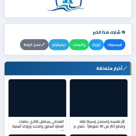
🔁 شارك هذا الخبر
فيسبوك
تويتر
واتساب
تيليغرام
🔗 نسخ الرابط
🔗
أخبار متعلقة
غيّر ملابسه واستبدل وسيلة نقله
العيداني يستقبل قائدي عمليات
وقطع أكثر من 90 كيلومتراً.. كمين م
البصرة السابق والجديد ويؤكد أهمية
تع